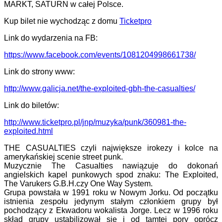
MARKT, SATURN w całej Polsce.
Kup bilet nie wychodząc z domu
Ticketpro
Link do wydarzenia na FB:
https://www.facebook.com/
events/1081204998661738/
Link do strony www:
http://www.galicja.net/the-
exploited-gbh-the-casualties/
Link do biletów:
http://www.ticketpro.pl/jnp/
muzyka/punk/360981-the-
exploited.html
THE CASUALTIES czyli największe irokezy i kolce na
amerykańskiej scenie street punk.
Muzycznie The Casualties nawiązuje do dokonań
angielskich kapel punkowych spod znaku: The Exploited,
The Varukers G.B.H.czy One Way System.
Grupa powstała w 1991 roku w Nowym Jorku. Od początku
istnienia zespołu jedynym stałym członkiem grupy był
pochodzący z Ekwadoru wokalista Jorge. Lecz w 1996 roku
skład grupy ustabilizował się i od tamtej pory oprócz