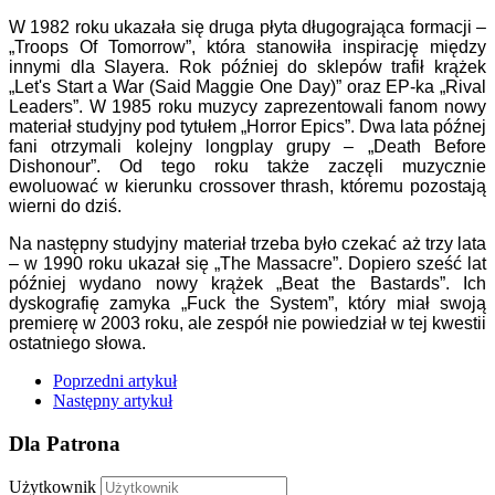
W 1982 roku ukazała się druga płyta długogrająca formacji –
„Troops Of Tomorrow”, która stanowiła inspirację między
innymi dla Slayera. Rok później do sklepów trafił krążek
„Let's Start a War (Said Maggie One Day)” oraz EP-ka „Rival
Leaders”. W 1985 roku muzycy zaprezentowali fanom nowy
materiał studyjny pod tytułem „Horror Epics”. Dwa lata późnej
fani otrzymali kolejny longplay grupy – „Death Before
Dishonour”. Od tego roku także zaczęli muzycznie
ewoluować w kierunku crossover thrash, któremu pozostają
wierni do dziś.
Na następny studyjny materiał trzeba było czekać aż trzy lata
– w 1990 roku ukazał się „The Massacre”. Dopiero sześć lat
później wydano nowy krążek „Beat the Bastards”. Ich
dyskografię zamyka „Fuck the System”, który miał swoją
premierę w 2003 roku, ale zespół nie powiedział w tej kwestii
ostatniego słowa.
Poprzedni artykuł
Następny artykuł
Dla Patrona
Użytkownik