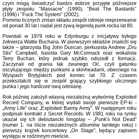
czym mogą świadczyć bardzo dobrze przyjęte późniejsze
płyty zespołu: "Massacre" (1990), "Beat The Bastards"
(1996) i "Fuck The System" (2002).
Pomimo licznych zmian składu zespół istnieje nieprzerwanie
od ponad 30 lat i nadal jest żywą legendą punk rocka lat 80.
Powstali w 1979 roku w Edynburgu z inicjatywy byłego
żołnierza Wattie Buchana. W pierwszym składzie znaleźli się
także – gitarzysta Big John Duncan, perkusista Andrew „Dru
Stix” Campbell, basista Gary McCormack oraz wokalista
Terry Buchan, który jednak szybko odszedł z formacji.
Zaczynali od grania tak zwanego Oi!, czyli gatunku
oscylującego między punkami a skinheadami, obecnego na
Wyspach Brytyjskich pod koniec lat 70. Z czasem
przekształcili się w zespół grający szybkiego ulicznego
punka i jego hardcore’ową odmianę.
Rok później założyli własną niezależną wytwórnię Exploited
Record Company, w której wydali swoje pierwsze EP-ki -
„Army Life” oraz „Exploited Barmy Army”. W następnym roku
podpisali kontrakt z Secret Records. W 1981 roku na rynku
ukazał się ich debiutancki longplay – „Punk's Not Dead”
(numer 1. na liście niezależnych albumów tamtego roku) i
pierwszy krążek koncertowy „On Stage”, będący zapisem
występu w rodzinnym mieście.