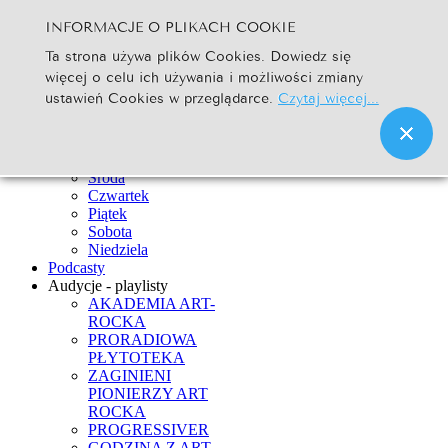
INFORMACJE O PLIKACH COOKIE
Szukaj...
Ta strona używa plików Cookies. Dowiedz się
Go
więcej o celu ich używania i możliwości zmiany
Strona Główna
ustawień Cookies w przeglądarce.
Czytaj więcej...
Newsy
Ramówka
Poniedziałek
Wtorek
Środa
Czwartek
Piątek
Sobota
Niedziela
Podcasty
Audycje - playlisty
AKADEMIA ART-
ROCKA
PRORADIOWA
PŁYTOTEKA
ZAGINIENI
PIONIERZY ART
ROCKA
PROGRESSIVER
GODZINA Z ART