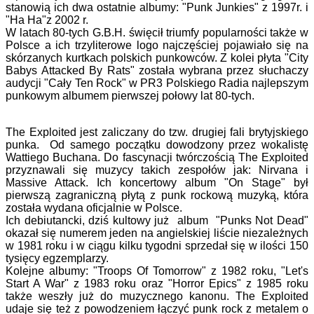
stanowią ich dwa ostatnie albumy: "Punk Junkies" z 1997r. i
"Ha Ha"z 2002 r.
W latach 80-tych G.B.H. święcił triumfy popularności także w
Polsce a ich trzyliterowe logo najczęściej pojawiało się na
skórzanych kurtkach polskich punkowców. Z kolei płyta "City
Babys Attacked By Rats" została wybrana przez słuchaczy
audycji "Cały Ten Rock" w PR3 Polskiego Radia najlepszym
punkowym albumem pierwszej połowy lat 80-tych.
The Exploited jest zaliczany do tzw. drugiej fali brytyjskiego
punka. Od samego początku dowodzony przez wokalistę
Wattiego Buchana. Do fascynacji twórczością The Exploited
przyznawali się muzycy takich zespołów jak: Nirvana i
Massive Attack. Ich koncertowy album "On Stage" był
pierwszą zagraniczną płytą z punk rockową muzyką, która
została wydana oficjalnie w Polsce.
Ich debiutancki, dziś kultowy już album "Punks Not Dead"
okazał się numerem jeden na angielskiej liście niezależnych
w 1981 roku i w ciągu kilku tygodni sprzedał się w ilości 150
tysięcy egzemplarzy.
Kolejne albumy: "Troops Of Tomorrow" z 1982 roku, "Let's
Start A War" z 1983 roku oraz "Horror Epics" z 1985 roku
także weszły już do muzycznego kanonu. The Exploited
udaje się też z powodzeniem łączyć punk rock z metalem o