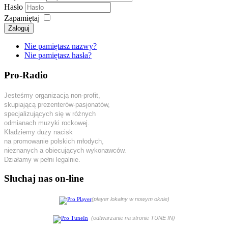
Hasło
Zapamiętaj
Zaloguj
Nie pamiętasz nazwy?
Nie pamiętasz hasła?
Pro-Radio
Jesteśmy organizacją non-profit,
skupiającą prezenterów-pasjonatów,
specjalizujących się w różnych
odmianach muzyki rockowej.
Kładziemy duży nacisk
na promowanie polskich młodych,
nieznanych a obiecujących wykonawców.
Działamy w pełni legalnie.
Słuchaj nas on-line
(player lokalny w nowym oknie)
(odtwarzanie na stronie TUNE IN)