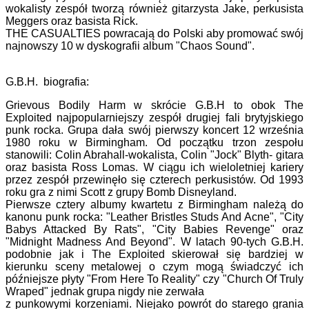
wokalisty zespół tworzą również gitarzysta Jake, perkusista
Meggers oraz basista Rick.
THE CASUALTIES powracają do Polski aby promować swój
najnowszy 10 w dyskografii album "Chaos Sound".
G.B.H. biografia:
Grievous Bodily Harm w skrócie G.B.H to obok The
Exploited najpopularniejszy zespół drugiej fali brytyjskiego
punk rocka. Grupa dała swój pierwszy koncert 12 września
1980 roku w Birmingham. Od początku trzon zespołu
stanowili: Colin Abrahall-wokalista, Colin "Jock" Blyth- gitara
oraz basista Ross Lomas. W ciągu ich wieloletniej kariery
przez zespół przewinęło się czterech perkusistów. Od 1993
roku gra z nimi Scott z grupy Bomb Disneyland.
Pierwsze cztery albumy kwartetu z Birmingham należą do
kanonu punk rocka: "Leather Bristles Studs And Acne", "City
Babys Attacked By Rats", "City Babies Revenge" oraz
"Midnight Madness And Beyond". W latach 90-tych G.B.H.
podobnie jak i The Exploited skierował się bardziej w
kierunku sceny metalowej o czym mogą świadczyć ich
późniejsze płyty "From Here To Reality" czy "Church Of Truly
Wraped" jednak grupa nigdy nie zerwała
z punkowymi korzeniami. Niejako powrót do starego grania