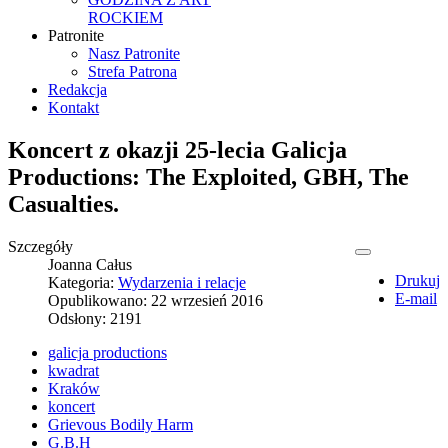
ROCKIEM
Patronite
Nasz Patronite
Strefa Patrona
Redakcja
Kontakt
Koncert z okazji 25-lecia Galicja
Productions: The Exploited, GBH, The
Casualties.
Szczegóły
Joanna Całus
Drukuj
Kategoria:
Wydarzenia i relacje
E-mail
Opublikowano: 22 wrzesień 2016
Odsłony: 2191
galicja productions
kwadrat
Kraków
koncert
Grievous Bodily Harm
G.B.H