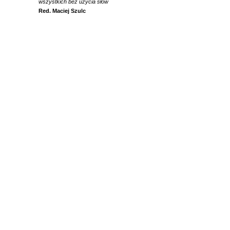
wszystkich bez użycia słów
Red. Maciej Szulc