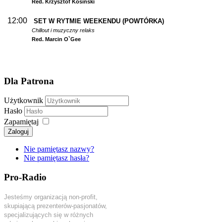
Red. Krzysztof Kosiński
12:00
SET W RYTMIE WEEKENDU (POWTÓRKA)
Chillout i muzyczny relaks
Red. Marcin O`Gee
Dla Patrona
Użytkownik
Hasło
Zapamiętaj
Zaloguj
Nie pamiętasz nazwy?
Nie pamiętasz hasła?
Pro-Radio
Jesteśmy organizacją non-profit,
skupiającą prezenterów-pasjonatów,
specjalizujących się w różnych