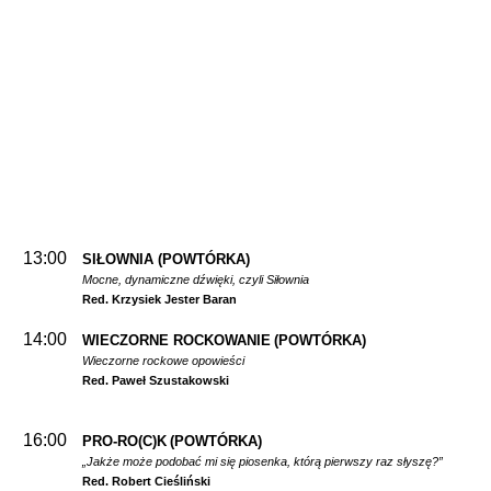
13:00
SIŁOWNIA
(POWTÓRKA)
Mocne, dynamiczne dźwięki, czyli Siłownia
Red. Krzysiek Jester Baran
14:00
WIECZORNE ROCKOWANIE
(POWTÓRKA)
Wieczorne rockowe opowieści
Red. Paweł Szustakowski
16:00
PRO-RO(C)K
(POWTÓRKA)
„Jakże może podobać mi się piosenka, którą pierwszy raz słyszę?”
Red. Robert Cieśliński