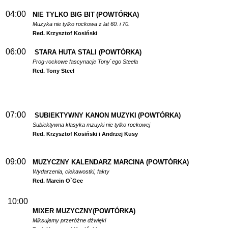
04:00
NIE TYLKO BIG BIT
(POWTÓRKA)
Muzyka nie tylko rockowa z lat 60. i 70.
Red. Krzysztof Kosiński
06:00
STARA HUTA STALI
(POWTÓRKA)
Prog-rockowe fascynacje Tony`ego Steela
Red. Tony Steel
07:00
SUBIEKTYWNY KANON MUZYKI
(POWTÓRKA)
Subiektywna klasyka mzuyki nie tylko rockowej
Red. Krzysztof Kosiński i Andrzej Kusy
09:00
MUZYCZNY KALENDARZ MARCINA
(POWTÓRKA)
Wydarzenia, ciekawostki, fakty
Red. Marcin O`Gee
10:00
MIXER MUZYCZNY(POWTÓRKA)
Miksujemy przeróżne dźwięki