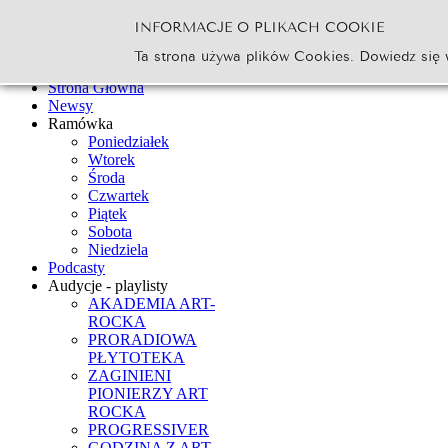
INFORMACJE O PLIKACH COOKIE
Szukaj...
Ta strona używa plików Cookies. Dowiedz się 
Go
Strona Główna
Newsy
Ramówka
Poniedziałek
Wtorek
Środa
Czwartek
Piątek
Sobota
Niedziela
Podcasty
Audycje - playlisty
AKADEMIA ART-
ROCKA
PRORADIOWA
PŁYTOTEKA
ZAGINIENI
PIONIERZY ART
ROCKA
PROGRESSIVER
GODZINA Z ART