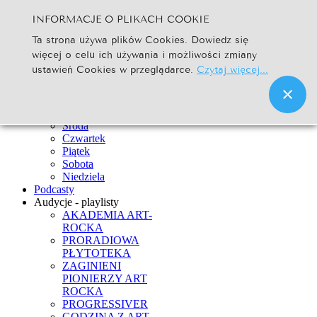
INFORMACJE O PLIKACH COOKIE
Szukaj...
Ta strona używa plików Cookies. Dowiedz się
Go
więcej o celu ich używania i możliwości zmiany
Strona Główna
ustawień Cookies w przeglądarce.
Czytaj więcej...
Newsy
Ramówka
Poniedziałek
Wtorek
Środa
Czwartek
Piątek
Sobota
Niedziela
Podcasty
Audycje - playlisty
AKADEMIA ART-
ROCKA
PRORADIOWA
PŁYTOTEKA
ZAGINIENI
PIONIERZY ART
ROCKA
PROGRESSIVER
GODZINA Z ART