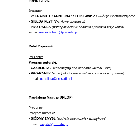
Marek Tchórz
Prezenter
-
W KRAINIE CZARNO-BIAŁYCH KLAWISZY
(króluje elektroniczny ro
-
GIEŁDA PŁYT
(Winylowe opowieści)
-
PRO-RANEK
(przedpołudniowe sobotnie spotkania przy kawie)
e-mail:
marek.tchorz@proradio.pl
Rafał Popowski
Prezenter
Program autorski:
- CZADLISTA
(Headbanging and czczenie Metalu - lista)
-
PRO-RANEK
(przedpołudniowe sobotnie spotkania przy kawie)
e-mail:
czadlista@proradio.pl
Magdalena Mantra (URLOP)
Prezenter
Program autorski:
-
SIÓDMY ZMYSŁ
(
audycja poetycznie - dźwiękowa
)
e-mail:
magda@proradio.pl