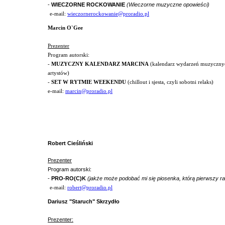
-
WIECZORNE ROCKOWANIE
(Wieczorne muzyczne opowieści)
e-mail:
wieczornerockowanie@proradio.pl
Marcin O`Gee
Prezenter
Program autorski:
-
MUZYCZNY KALENDARZ MARCINA
(kalendarz wydarzeń muzycznych
artystów)
-
SET W RYTMIE WEEKENDU
(chillout i sjesta, czyli sobotni relaks)
e-mail:
marcin@proradio.pl
Robert Cieśliński
Prezenter
Program autorski:
-
PRO-RO(C)K
(jakże może podobać mi się piosenka, którą pierwszy r
e-mail:
robert@proradio.pl
Dariusz "Staruch" Skrzydło
Prezenter: