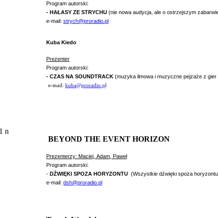
Program autorski:
- HAŁASY ZE STRYCHU
(nie nowa audycja, ale o ostrzejszym zabarwien
e-mail:
strych@proradio.pl
Kuba Kiedo
Prezenter
Program autorski:
- CZAS NA SOUNDTRACK
(muzyka ilmowa i muzyczne pejzaże z gie
e-mail:
kuba@proradio.p
l
BEYOND THE EVENT HORIZON
Prezenterzy: Maciej,
Adam, Paweł
Program autorski:
-
DŹWIĘKI SPOZA HORYZONTU
(
Wszystkie dźwięki spoza horyzontu
e-mail:
dsh@proradio.pl