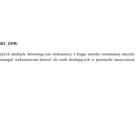
ART
,
ZPAV
.
cyjnych mediach. Interesują nas wykonawcy z kręgu szeroko rozumianej muzyki
emy pomagać wykonawcom dotrzeć do osób działających w przemyśle muzycznym