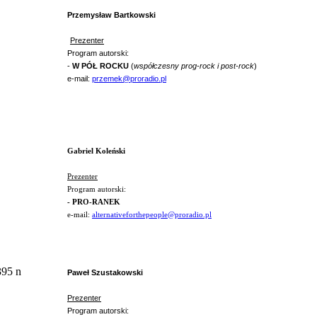
Przemysław Bartkowski
Prezenter
Program autorski:
-
W PÓŁ ROCKU
(
współczesny prog-rock i post-rock
)
e-mail:
przemek@proradio.pl
Gabriel Koleński
Prezenter
Program autorski:
- PRO-RANEK
e-mail:
alternativeforthepeople@proradio.pl
Paweł Szustakowski
Prezenter
Program autorski: