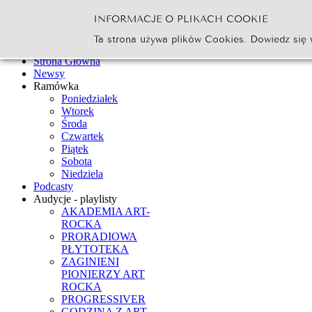
INFORMACJE O PLIKACH COOKIE
Szukaj...
Ta strona używa plików Cookies. Dowiedz się 
Go
Strona Główna
Newsy
Ramówka
Poniedziałek
Wtorek
Środa
Czwartek
Piątek
Sobota
Niedziela
Podcasty
Audycje - playlisty
AKADEMIA ART-
ROCKA
PRORADIOWA
PŁYTOTEKA
ZAGINIENI
PIONIERZY ART
ROCKA
PROGRESSIVER
GODZINA Z ART