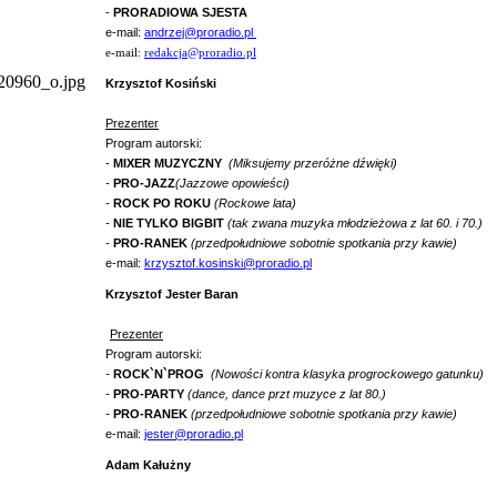
-
PRORADIOWA SJESTA
e-mail:
andrzej@proradio.pl
e-mail:
redakcja@proradio.pl
Krzysztof Kosiński
Prezenter
Program autorski:
-
MIXER MUZYCZNY
(Miksujemy przeróżne dźwięki)
-
PRO-JAZZ
(Jazzowe opowieści)
-
ROCK PO ROKU
(Rockowe lata)
-
NIE TYLKO BIGBIT
(tak zwana muzyka młodzieżowa z lat 60. i 70.)
-
PRO-RANEK
(przedpołudniowe sobotnie spotkania przy kawie)
e-mail:
krzysztof.kosinski@proradio.pl
Krzysztof Jester Baran
Prezenter
Program autorski:
-
ROCK`N`PROG
(
Nowości kontra klasyka progrockowego gatunku)
-
PRO-PARTY
(dance, dance przt muzyce z lat 80.)
-
PRO-RANEK
(przedpołudniowe sobotnie spotkania przy kawie)
e-mail:
jester@proradio.pl
Adam Kałużny