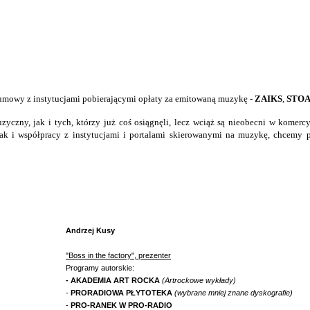
e umowy z instytucjami pobierającymi opłaty za emitowaną muzykę -
ZAIKS
,
STO
yczny, jak i tych, którzy już coś osiągnęli, lecz wciąż są nieobecni w komer
, jak i współpracy z instytucjami i portalami skierowanymi na muzykę, chc
Andrzej Kusy
"Boss in the factory", prezenter
Programy autorskie:
- AKADEMIA ART ROCKA
(Artrockowe wykłady)
-
PRORADIOWA PŁYTOTEKA
(wybrane mniej znane dyskografie)
-
PRO-RANEK W PRO-RADIO