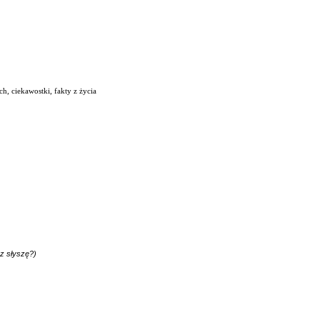
, ciekawostki, fakty z życia
az słyszę?)