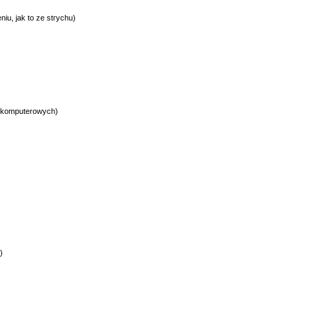
iu, jak to ze strychu)
r komputerowych)
)