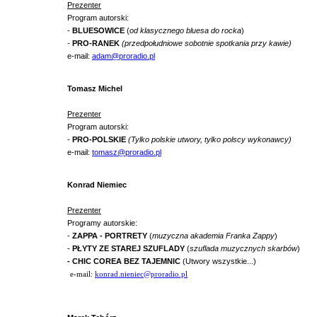
Prezenter
Program autorski:
-
BLUESOWICE
(
od klasycznego bluesa do rocka
)
-
PRO-RANEK
(przedpołudniowe sobotnie spotkania przy kawie)
e-mail:
adam@proradio.pl
Tomasz Michel
Prezenter
Program autorski:
-
PRO-POLSKIE
(Tylko polskie utwory, tylko polscy wykonawcy)
e-mail:
tomasz@proradio.pl
Konrad Niemiec
Prezenter
Programy autorskie:
-
ZAPPA - PORTRETY
(
muzyczna akademia Franka Zappy
)
-
PŁYTY ZE STAREJ SZUFLADY
(
szuflada muzycznych skarbów
)
- CHIC COREA BEZ TAJEMNIC
(Utwory wszystkie...)
e-mail:
konrad.nieniec@proradio.pl