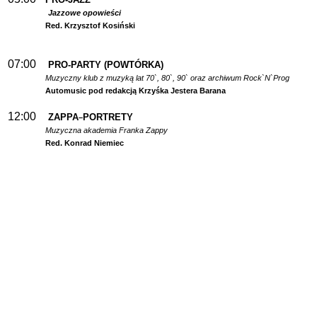
Jazzowe opowieści
Red. Krzysztof Kosiński
07:00
PRO-PARTY (POWTÓRKA)
Muzyczny klub z muzyką lat 70`, 80`, 90` oraz archiwum Rock`N`Prog
Automusic pod redakcją Krzyśka Jestera Barana
12:00
ZAPPA
PORTRETY
–
Muzyczna akademia Franka Zappy
Red. Konrad Niemiec