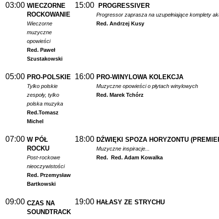
03:00
15:00
WIECZORNE
PROGRESSIVER
ROCKOWANIE
Progressor zaprasza na uzupełniające komplety a
Wieczorne
Red. Andrzej Kusy
muzyczne
opowieści
Red. Paweł
Szustakowski
05:00
16:00
PRO-POLSKIE
PRO-WINYLOWA KOLEKCJA
Tylko polskie
Muzyczne opowieści o płytach winylowych
zespoły, tylko
Red. Marek Tchórz
polska muzyka
Red.
Tomasz
Michel
07:00
18:00
W PÓŁ
DŹWIĘKI SPOZA HORYZONTU (PREMIE
ROCKU
Muzyczne inspiracje...
Post-rockowe
Red.
Red. Adam Kowalka
nieoczywistości
Red. Przemysław
Bartkowski
09:00
19:00
HAŁASY ZE STRYCHU
CZAS NA
SOUNDTRACK