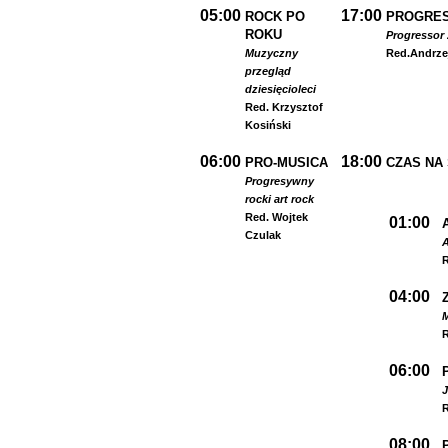
05:00
17:00
ROCK PO
PROGRES
ROKU
Progressor 
Muzyczny
Red.
Andrze
przegląd
dziesięcioleci
Red. Krzysztof
Kosiński
06:00
18:00
PRO-MUSICA
CZAS NA
Progresywny
rock
i art rock
Red. Wojtek
01:00
Czulak
A
R
04:00
R
06:00
R
08:00