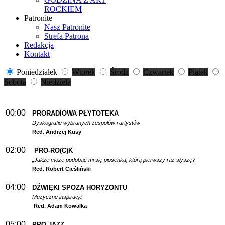
ROCKIEM
Patronite
Nasz Patronite
Strefa Patrona
Redakcja
Kontakt
Poniedziałek
Wtorek
Środa
Czwartek
Piątek
Sobota
Niedziela
00:00
PRORADIOWA PŁYTOTEKA
Dyskografie wybranych zespołów i artystów
Red. Andrzej Kusy
02:00
PRO-RO(C)K
„Jakże może podobać mi się piosenka, którą pierwszy raz słyszę?”
Red. Robert Cieśliński
04:00
DŹWIĘKI SPOZA HORYZONTU
Muzyczne inspiracje
Red. Adam Kowalka
05:00
PRO-JAZZ