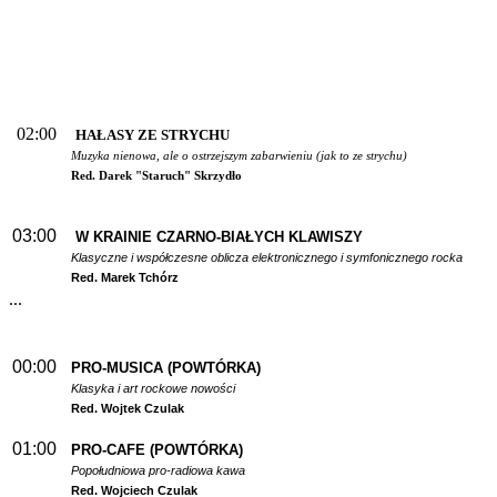
02:00
HAŁASY ZE STRYCHU
Muzyka nienowa, ale o ostrzejszym zabarwieniu (jak to ze strychu)
Red. Darek "Staruch" Skrzydło
03:00
W
KRAINIE CZARNO-BIAŁYCH KLAWISZY
Klasyczne i współczesne oblicza elektronicznego i symfonicznego rocka
Red. Marek Tchórz
...
00:00
PRO-MUSICA (POWTÓRKA)
Klasyka i art rockowe nowości
Red. Wojtek Czulak
01:00
PRO-CAFE (POWTÓRKA)
Popołudniowa pro-radiowa kawa
Red. Wojciech Czulak