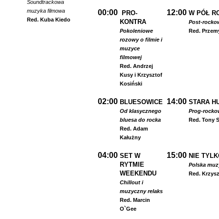
Soundtrackowa
muzyka filmowa
00:00
12:00
PRO-
W PÓŁ R
Red. Kuba Kiedo
KONTRA
Post-rocko
Pokoleniowe
Red. Przem
rozowy o filmie i
muzyce
filmowej
Red. Andrzej
Kusy i Krzysztof
Kosiński
02:00
14:00
BLUESOWICE
STARA HU
Od klasycznego
Prog-rocko
bluesa do rocka
Red. Tony S
Red. Adam
Kałużny
04:00
15:00
SET W
NIE TYLK
RYTMIE
Polska muzyk
WEEKENDU
Red. Krzysz
Chillout i
muzyczny relaks
Red. Marcin
O`Gee