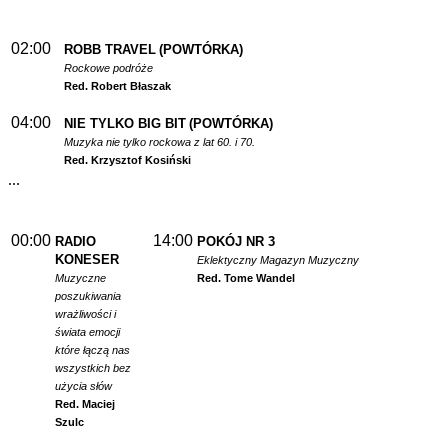
02:00
ROBB TRAVEL
(POWTÓRKA)
Rockowe podróże
Red. Robert Błaszak
04:00
NIE TYLKO BIG BIT
(POWTÓRKA)
Muzyka nie tylko rockowa z lat 60. i 70.
Red. Krzysztof Kosiński
...
00:00
14:00
RADIO
POKÓJ NR 3
KONESER
Eklektyczny Magazyn Muzyczny
Muzyczne
Red. Tome Wandel
poszukiwania
wrażliwości i
świata emocji
które łączą nas
wszystkich bez
użycia słów
Red. Maciej
Szulc