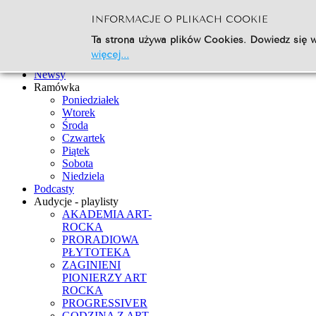
INFORMACJE O PLIKACH COOKIE
Szukaj...
Ta strona używa plików Cookies. Dowiedz się w
Go
więcej...
Strona Główna
Newsy
Ramówka
Poniedziałek
Wtorek
Środa
Czwartek
Piątek
Sobota
Niedziela
Podcasty
Audycje - playlisty
AKADEMIA ART-
ROCKA
PRORADIOWA
PŁYTOTEKA
ZAGINIENI
PIONIERZY ART
ROCKA
PROGRESSIVER
GODZINA Z ART