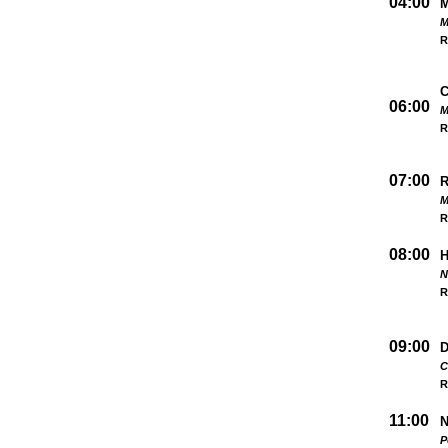
04:00
M
R
06:00
M
R
07:00
M
R
08:00
N
R
09:00
D
C
R
11:00
N
P