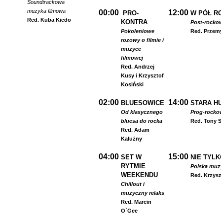
Soundtrackowa
muzyka filmowa
00:00
12:00
PRO-
W PÓŁ R
Red. Kuba Kiedo
KONTRA
Post-rocko
Pokoleniowe
Red. Przem
rozowy o filmie i
muzyce
filmowej
Red. Andrzej
Kusy i Krzysztof
Kosiński
02:00
14:00
BLUESOWICE
STARA HU
Od klasycznego
Prog-rocko
bluesa do rocka
Red. Tony S
Red. Adam
Kałużny
04:00
15:00
SET W
NIE TYLK
RYTMIE
Polska muzyk
WEEKENDU
Red. Krzysz
Chillout i
muzyczny relaks
Red. Marcin
O`Gee