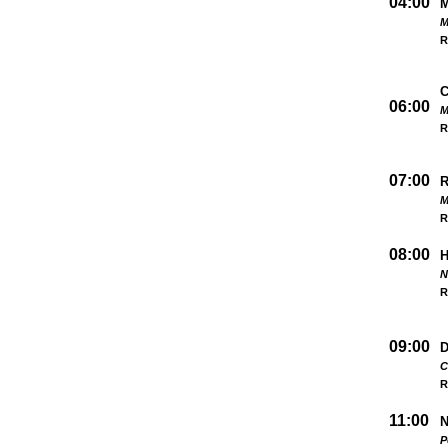
04:00
M
R
06:00
M
R
07:00
M
R
08:00
N
R
09:00
D
C
R
11:00
N
P