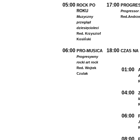
05:00
17:00
ROCK PO
PROGRES
ROKU
Progressor 
Muzyczny
Red.
Andrze
przegląd
dziesięcioleci
Red. Krzysztof
Kosiński
06:00
18:00
PRO-MUSICA
CZAS NA
Progresywny
rock
i art rock
Red. Wojtek
01:00
Czulak
A
R
04:00
R
06:00
R
08:00