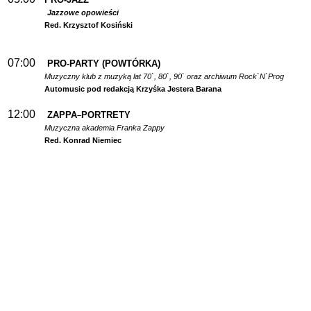
Jazzowe opowieści
Red. Krzysztof Kosiński
07:00
PRO-PARTY (POWTÓRKA)
Muzyczny klub z muzyką lat 70`, 80`, 90` oraz archiwum Rock`N`Prog
Automusic pod redakcją Krzyśka Jestera Barana
12:00
ZAPPA
PORTRETY
–
Muzyczna akademia Franka Zappy
Red. Konrad Niemiec