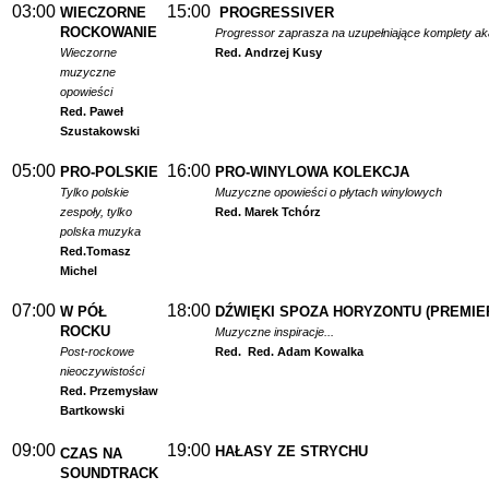
03:00
15:00
WIECZORNE
PROGRESSIVER
ROCKOWANIE
Progressor zaprasza na uzupełniające komplety a
Wieczorne
Red. Andrzej Kusy
muzyczne
opowieści
Red. Paweł
Szustakowski
05:00
16:00
PRO-POLSKIE
PRO-WINYLOWA KOLEKCJA
Tylko polskie
Muzyczne opowieści o płytach winylowych
zespoły, tylko
Red. Marek Tchórz
polska muzyka
Red.
Tomasz
Michel
07:00
18:00
W PÓŁ
DŹWIĘKI SPOZA HORYZONTU (PREMIE
ROCKU
Muzyczne inspiracje...
Post-rockowe
Red.
Red. Adam Kowalka
nieoczywistości
Red. Przemysław
Bartkowski
09:00
19:00
HAŁASY ZE STRYCHU
CZAS NA
SOUNDTRACK