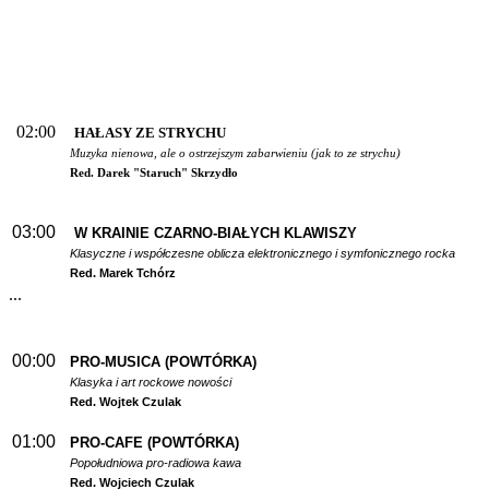
02:00
HAŁASY ZE STRYCHU
Muzyka nienowa, ale o ostrzejszym zabarwieniu (jak to ze strychu)
Red. Darek "Staruch" Skrzydło
03:00
W
KRAINIE CZARNO-BIAŁYCH KLAWISZY
Klasyczne i współczesne oblicza elektronicznego i symfonicznego rocka
Red. Marek Tchórz
...
00:00
PRO-MUSICA (POWTÓRKA)
Klasyka i art rockowe nowości
Red. Wojtek Czulak
01:00
PRO-CAFE (POWTÓRKA)
Popołudniowa pro-radiowa kawa
Red. Wojciech Czulak