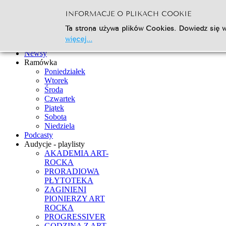
INFORMACJE O PLIKACH COOKIE
Szukaj...
Ta strona używa plików Cookies. Dowiedz się w
Go
więcej...
Strona Główna
Newsy
Ramówka
Poniedziałek
Wtorek
Środa
Czwartek
Piątek
Sobota
Niedziela
Podcasty
Audycje - playlisty
AKADEMIA ART-
ROCKA
PRORADIOWA
PŁYTOTEKA
ZAGINIENI
PIONIERZY ART
ROCKA
PROGRESSIVER
GODZINA Z ART