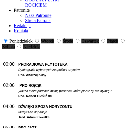
ROCKIEM
Patronite
Nasz Patronite
Strefa Patrona
Redakcja
Kontakt
Poniedziałek
Wtorek
Środa
Czwartek
Piątek
Sobota
Niedziela
00:00
PRORADIOWA PŁYTOTEKA
Dyskografie wybranych zespołów i artystów
Red. Andrzej Kusy
02:00
PRO-RO(C)K
„Jakże może podobać mi się piosenka, którą pierwszy raz słyszę?”
Red. Robert Cieśliński
04:00
DŹWIĘKI SPOZA HORYZONTU
Muzyczne inspiracje
Red. Adam Kowalka
05:00
PRO-JAZZ