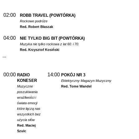
02:00
ROBB TRAVEL
(POWTÓRKA)
Rockowe podróże
Red. Robert Błaszak
04:00
NIE TYLKO BIG BIT
(POWTÓRKA)
Muzyka nie tylko rockowa z lat 60. i 70.
Red. Krzysztof Kosiński
...
00:00
14:00
RADIO
POKÓJ NR 3
KONESER
Eklektyczny Magazyn Muzyczny
Muzyczne
Red. Tome Wandel
poszukiwania
wrażliwości i
świata emocji
które łączą nas
wszystkich bez
użycia słów
Red. Maciej
Szulc