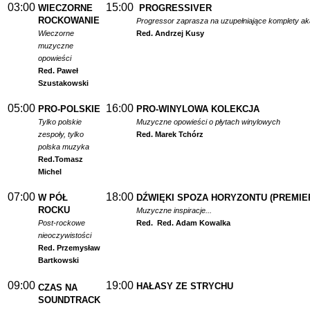
03:00
15:00
WIECZORNE
PROGRESSIVER
ROCKOWANIE
Progressor zaprasza na uzupełniające komplety a
Wieczorne
Red. Andrzej Kusy
muzyczne
opowieści
Red. Paweł
Szustakowski
05:00
16:00
PRO-POLSKIE
PRO-WINYLOWA KOLEKCJA
Tylko polskie
Muzyczne opowieści o płytach winylowych
zespoły, tylko
Red. Marek Tchórz
polska muzyka
Red.
Tomasz
Michel
07:00
18:00
W PÓŁ
DŹWIĘKI SPOZA HORYZONTU (PREMIE
ROCKU
Muzyczne inspiracje...
Post-rockowe
Red.
Red. Adam Kowalka
nieoczywistości
Red. Przemysław
Bartkowski
09:00
19:00
HAŁASY ZE STRYCHU
CZAS NA
SOUNDTRACK