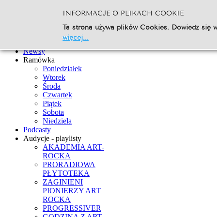
INFORMACJE O PLIKACH COOKIE
Szukaj...
Ta strona używa plików Cookies. Dowiedz się w
Go
więcej...
Strona Główna
Newsy
Ramówka
Poniedziałek
Wtorek
Środa
Czwartek
Piątek
Sobota
Niedziela
Podcasty
Audycje - playlisty
AKADEMIA ART-
ROCKA
PRORADIOWA
PŁYTOTEKA
ZAGINIENI
PIONIERZY ART
ROCKA
PROGRESSIVER
GODZINA Z ART