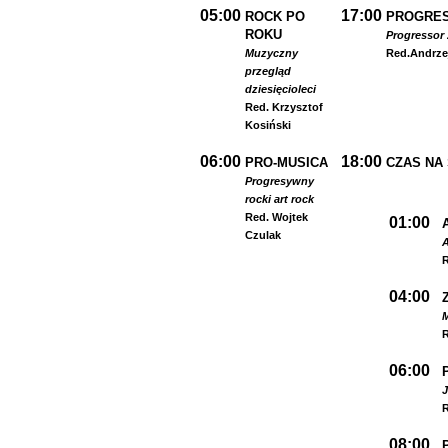
05:00
17:00
ROCK PO
PROGRES
ROKU
Progressor 
Muzyczny
Red.
Andrze
przegląd
dziesięcioleci
Red. Krzysztof
Kosiński
06:00
18:00
PRO-MUSICA
CZAS NA
Progresywny
rock
i art rock
Red. Wojtek
01:00
Czulak
A
R
04:00
R
06:00
R
08:00