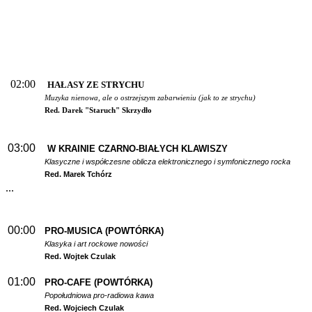
02:00
HAŁASY ZE STRYCHU
Muzyka nienowa, ale o ostrzejszym zabarwieniu (jak to ze strychu)
Red. Darek "Staruch" Skrzydło
03:00
W
KRAINIE CZARNO-BIAŁYCH KLAWISZY
Klasyczne i współczesne oblicza elektronicznego i symfonicznego rocka
Red. Marek Tchórz
...
00:00
PRO-MUSICA (POWTÓRKA)
Klasyka i art rockowe nowości
Red. Wojtek Czulak
01:00
PRO-CAFE (POWTÓRKA)
Popołudniowa pro-radiowa kawa
Red. Wojciech Czulak