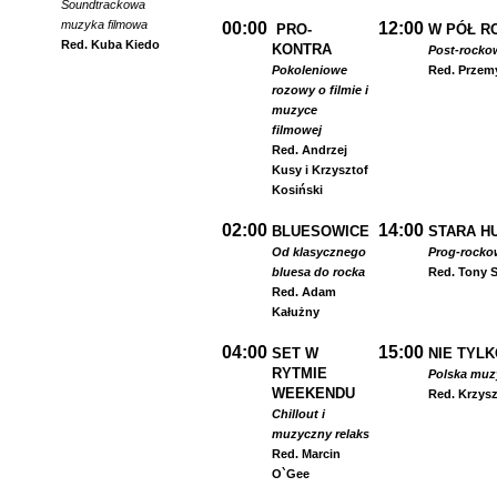
Soundtrackowa
muzyka filmowa
00:00
12:00
PRO-
W PÓŁ R
Red. Kuba Kiedo
KONTRA
Post-rocko
Pokoleniowe
Red. Przem
rozowy o filmie i
muzyce
filmowej
Red. Andrzej
Kusy i Krzysztof
Kosiński
02:00
14:00
BLUESOWICE
STARA HU
Od klasycznego
Prog-rocko
bluesa do rocka
Red. Tony S
Red. Adam
Kałużny
04:00
15:00
SET W
NIE TYLK
RYTMIE
Polska muzyk
WEEKENDU
Red. Krzysz
Chillout i
muzyczny relaks
Red. Marcin
O`Gee