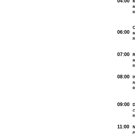
04:00
M
R
06:00
M
R
07:00
M
R
08:00
N
R
09:00
D
C
R
11:00
N
P