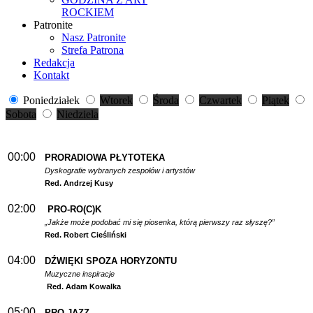
ROCKIEM
Patronite
Nasz Patronite
Strefa Patrona
Redakcja
Kontakt
Poniedziałek
Wtorek
Środa
Czwartek
Piątek
Sobota
Niedziela
00:00
PRORADIOWA PŁYTOTEKA
Dyskografie wybranych zespołów i artystów
Red. Andrzej Kusy
02:00
PRO-RO(C)K
„Jakże może podobać mi się piosenka, którą pierwszy raz słyszę?”
Red. Robert Cieśliński
04:00
DŹWIĘKI SPOZA HORYZONTU
Muzyczne inspiracje
Red. Adam Kowalka
05:00
PRO-JAZZ