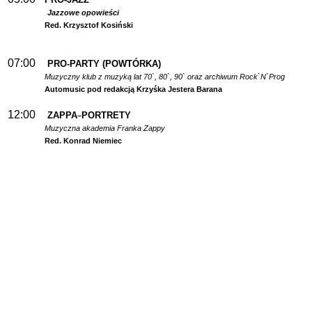
Jazzowe opowieści
Red. Krzysztof Kosiński
07:00
PRO-PARTY (POWTÓRKA)
Muzyczny klub z muzyką lat 70`, 80`, 90` oraz archiwum Rock`N`Prog
Automusic pod redakcją Krzyśka Jestera Barana
12:00
ZAPPA
PORTRETY
–
Muzyczna akademia Franka Zappy
Red. Konrad Niemiec