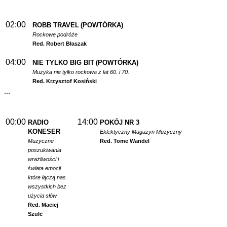
02:00
ROBB TRAVEL
(POWTÓRKA)
Rockowe podróże
Red. Robert Błaszak
04:00
NIE TYLKO BIG BIT
(POWTÓRKA)
Muzyka nie tylko rockowa z lat 60. i 70.
Red. Krzysztof Kosiński
...
00:00
14:00
RADIO
POKÓJ NR 3
KONESER
Eklektyczny Magazyn Muzyczny
Muzyczne
Red. Tome Wandel
poszukiwania
wrażliwości i
świata emocji
które łączą nas
wszystkich bez
użycia słów
Red. Maciej
Szulc