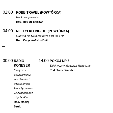
02:00
ROBB TRAVEL
(POWTÓRKA)
Rockowe podróże
Red. Robert Błaszak
04:00
NIE TYLKO BIG BIT
(POWTÓRKA)
Muzyka nie tylko rockowa z lat 60. i 70.
Red. Krzysztof Kosiński
...
00:00
14:00
RADIO
POKÓJ NR 3
KONESER
Eklektyczny Magazyn Muzyczny
Muzyczne
Red. Tome Wandel
poszukiwania
wrażliwości i
świata emocji
które łączą nas
wszystkich bez
użycia słów
Red. Maciej
Szulc