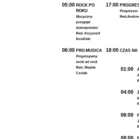
05:00
17:00
ROCK PO
PROGRES
ROKU
Progressor 
Muzyczny
Red.
Andrze
przegląd
dziesięcioleci
Red. Krzysztof
Kosiński
06:00
18:00
PRO-MUSICA
CZAS NA
Progresywny
rock
i art rock
Red. Wojtek
01:00
Czulak
A
R
04:00
R
06:00
R
08:00