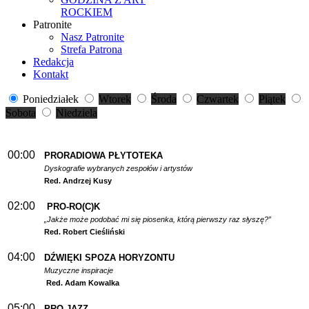
ROCKIEM
Patronite
Nasz Patronite
Strefa Patrona
Redakcja
Kontakt
Poniedziałek
Wtorek
Środa
Czwartek
Piątek
Sobota
Niedziela
00:00
PRORADIOWA PŁYTOTEKA
Dyskografie wybranych zespołów i artystów
Red. Andrzej Kusy
02:00
PRO-RO(C)K
„Jakże może podobać mi się piosenka, którą pierwszy raz słyszę?”
Red. Robert Cieśliński
04:00
DŹWIĘKI SPOZA HORYZONTU
Muzyczne inspiracje
Red. Adam Kowalka
05:00
PRO-JAZZ