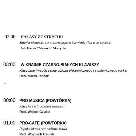
02:00
HAŁASY ZE STRYCHU
Muzyka nienowa, ale o ostrzejszym zabarwieniu (jak to ze strychu)
Red. Darek "Staruch" Skrzydło
03:00
W
KRAINIE CZARNO-BIAŁYCH KLAWISZY
Klasyczne i współczesne oblicza elektronicznego i symfonicznego rocka
Red. Marek Tchórz
...
00:00
PRO-MUSICA (POWTÓRKA)
Klasyka i art rockowe nowości
Red. Wojtek Czulak
01:00
PRO-CAFE (POWTÓRKA)
Popołudniowa pro-radiowa kawa
Red. Wojciech Czulak