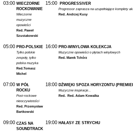
03:00
15:00
WIECZORNE
PROGRESSIVER
ROCKOWANIE
Progressor zaprasza na uzupełniające komplety a
Wieczorne
Red. Andrzej Kusy
muzyczne
opowieści
Red. Paweł
Szustakowski
05:00
16:00
PRO-POLSKIE
PRO-WINYLOWA KOLEKCJA
Tylko polskie
Muzyczne opowieści o płytach winylowych
zespoły, tylko
Red. Marek Tchórz
polska muzyka
Red.
Tomasz
Michel
07:00
18:00
W PÓŁ
DŹWIĘKI SPOZA HORYZONTU (PREMIE
ROCKU
Muzyczne inspiracje...
Post-rockowe
Red.
Red. Adam Kowalka
nieoczywistości
Red. Przemysław
Bartkowski
09:00
19:00
HAŁASY ZE STRYCHU
CZAS NA
SOUNDTRACK