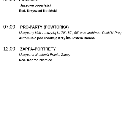
Jazzowe opowieści
Red. Krzysztof Kosiński
07:00
PRO-PARTY (POWTÓRKA)
Muzyczny klub z muzyką lat 70`, 80`, 90` oraz archiwum Rock`N`Prog
Automusic pod redakcją Krzyśka Jestera Barana
12:00
ZAPPA
PORTRETY
–
Muzyczna akademia Franka Zappy
Red. Konrad Niemiec