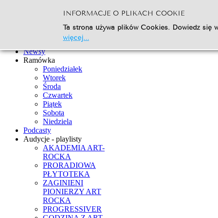
INFORMACJE O PLIKACH COOKIE
Szukaj...
Ta strona używa plików Cookies. Dowiedz się w
Go
więcej...
Strona Główna
Newsy
Ramówka
Poniedziałek
Wtorek
Środa
Czwartek
Piątek
Sobota
Niedziela
Podcasty
Audycje - playlisty
AKADEMIA ART-
ROCKA
PRORADIOWA
PŁYTOTEKA
ZAGINIENI
PIONIERZY ART
ROCKA
PROGRESSIVER
GODZINA Z ART