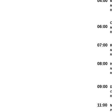
04:00
M
R
06:00
M
R
07:00
M
R
08:00
N
R
09:00
D
C
R
11:00
N
P