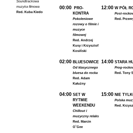
Soundtrackowa
muzyka filmowa
00:00
12:00
PRO-
W PÓŁ R
Red. Kuba Kiedo
KONTRA
Post-rocko
Pokoleniowe
Red. Przem
rozowy o filmie i
muzyce
filmowej
Red. Andrzej
Kusy i Krzysztof
Kosiński
02:00
14:00
BLUESOWICE
STARA HU
Od klasycznego
Prog-rocko
bluesa do rocka
Red. Tony S
Red. Adam
Kałużny
04:00
15:00
SET W
NIE TYLK
RYTMIE
Polska muzyk
WEEKENDU
Red. Krzysz
Chillout i
muzyczny relaks
Red. Marcin
O`Gee