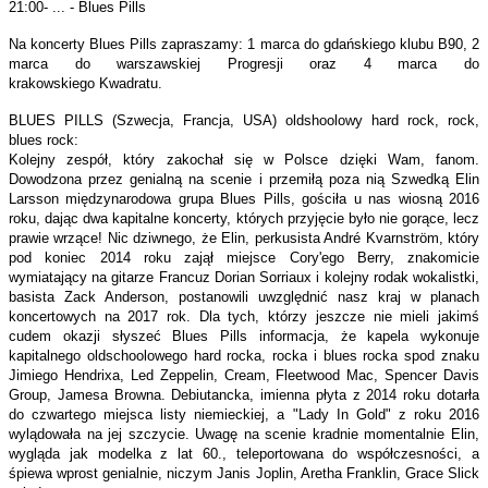
21:00- ... - Blues Pills
Na koncerty Blues Pills zapraszamy: 1 marca do gdańskiego klubu B90, 2
marca do warszawskiej Progresji oraz 4 marca do
krakowskiego Kwadratu.
BLUES PILLS (Szwecja, Francja, USA) oldshoolowy hard rock, rock,
blues rock:
Kolejny zespół, który zakochał się w Polsce dzięki Wam, fanom.
Dowodzona przez genialną na scenie i przemiłą poza nią Szwedką Elin
Larsson międzynarodowa grupa Blues Pills, gościła u nas wiosną 2016
roku, dając dwa kapitalne koncerty, których przyjęcie było nie gorące, lecz
prawie wrzące! Nic dziwnego, że Elin, perkusista André Kvarnström, który
pod koniec 2014 roku zajął miejsce Cory'ego Berry, znakomicie
wymiatający na gitarze Francuz Dorian Sorriaux i kolejny rodak wokalistki,
basista Zack Anderson, postanowili uwzględnić nasz kraj w planach
koncertowych na 2017 rok. Dla tych, którzy jeszcze nie mieli jakimś
cudem okazji słyszeć Blues Pills informacja, że kapela wykonuje
kapitalnego oldschoolowego hard rocka, rocka i blues rocka spod znaku
Jimiego Hendrixa, Led Zeppelin, Cream, Fleetwood Mac, Spencer Davis
Group, Jamesa Browna. Debiutancka, imienna płyta z 2014 roku dotarła
do czwartego miejsca listy niemieckiej, a "Lady In Gold" z roku 2016
wylądowała na jej szczycie. Uwagę na scenie kradnie momentalnie Elin,
wygląda jak modelka z lat 60., teleportowana do współczesności, a
śpiewa wprost genialnie, niczym Janis Joplin, Aretha Franklin, Grace Slick