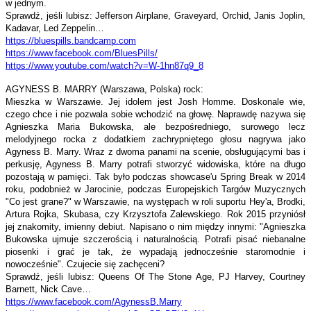
w jednym.
Sprawdź, jeśli lubisz: Jefferson Airplane, Graveyard, Orchid, Janis Joplin,
Kadavar, Led Zeppelin…
https://bluespills.bandcamp.
com
https://www.facebook.com/
BluesPills/
https://www.youtube.com/watch?
v=W-1hn87q9_8
AGYNESS B. MARRY (Warszawa, Polska) rock:
Mieszka w Warszawie. Jej idolem jest Josh Homme. Doskonale wie,
czego chce i nie pozwala sobie wchodzić na głowę. Naprawdę nazywa się
Agnieszka Maria Bukowska, ale bezpośredniego, surowego lecz
melodyjnego rocka z dodatkiem zachrypniętego głosu nagrywa jako
Agyness B. Marry. Wraz z dwoma panami na scenie, obsługującymi bas i
perkusję, Agyness B. Marry potrafi stworzyć widowiska, które na długo
pozostają w pamięci. Tak było podczas showcase'u Spring Break w 2014
roku, podobnież w Jarocinie, podczas Europejskich Targów Muzycznych
"Co jest grane?" w Warszawie, na występach w roli suportu Hey'a, Brodki,
Artura Rojka, Skubasa, czy Krzysztofa Zalewskiego. Rok 2015 przyniósł
jej znakomity, imienny debiut. Napisano o nim między innymi: "Agnieszka
Bukowska ujmuje szczerością i naturalnością. Potrafi pisać niebanalne
piosenki i grać je tak, że wypadają jednocześnie staromodnie i
nowocześnie". Czujecie się zachęceni?
Sprawdź, jeśli lubisz: Queens Of The Stone Age, PJ Harvey, Courtney
Barnett, Nick Cave…
https://www.facebook.com/
AgynessB.Marry