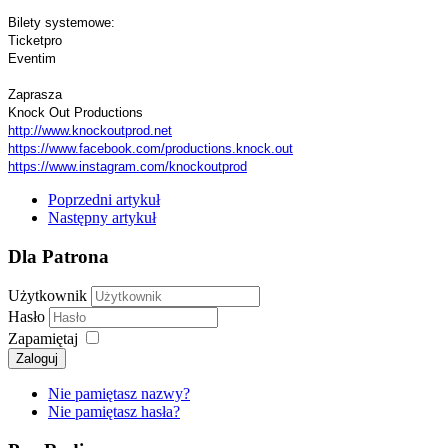
Bilety systemowe:
Ticketpro
Eventim
Zaprasza
Knock Out Productions
http://www.knockoutprod.net
https://www.facebook.com/
productions.knock.out
https://www.instagram.com/
knockoutprod
Poprzedni artykuł
Następny artykuł
Dla Patrona
Użytkownik
Hasło
Zapamiętaj
Zaloguj
Nie pamiętasz nazwy?
Nie pamiętasz hasła?