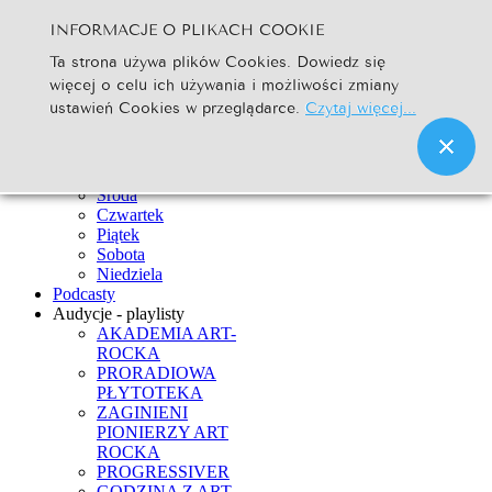
INFORMACJE O PLIKACH COOKIE
Szukaj...
Ta strona używa plików Cookies. Dowiedz się
Go
więcej o celu ich używania i możliwości zmiany
Strona Główna
ustawień Cookies w przeglądarce.
Czytaj więcej...
Newsy
Ramówka
Poniedziałek
Wtorek
Środa
Czwartek
Piątek
Sobota
Niedziela
Podcasty
Audycje - playlisty
AKADEMIA ART-
ROCKA
PRORADIOWA
PŁYTOTEKA
ZAGINIENI
PIONIERZY ART
ROCKA
PROGRESSIVER
GODZINA Z ART