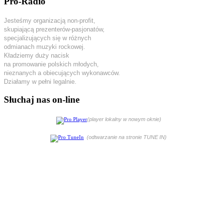
Pro-Radio
Jesteśmy organizacją non-profit,
skupiającą prezenterów-pasjonatów,
specjalizujących się w różnych
odmianach muzyki rockowej.
Kładziemy duży nacisk
na promowanie polskich młodych,
nieznanych a obiecujących wykonawców.
Działamy w pełni legalnie.
Słuchaj nas on-line
(player lokalny w nowym oknie)
(odtwarzanie na stronie TUNE IN)