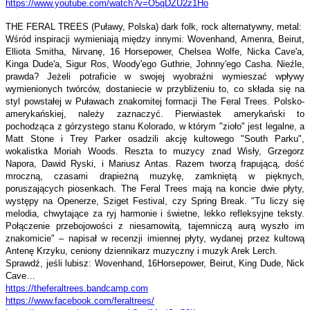
https://www.youtube.com/watch?
v=O5qDZU2z1Ho
THE FERAL TREES (Puławy, Polska) dark folk, rock alternatywny, metal:
Wśród inspiracji wymieniają między innymi: Wovenhand, Amenra, Beirut,
Elliota Smitha, Nirvanę, 16 Horsepower, Chelsea Wolfe, Nicka Cave'a,
Kinga Dude'a, Sigur Ros, Woody'ego Guthrie, Johnny'ego Casha. Nieźle,
prawda? Jeżeli potraficie w swojej wyobraźni wymieszać wpływy
wymienionych twórców, dostaniecie w przybliżeniu to, co składa się na
styl powstałej w Puławach znakomitej formacji The Feral Trees. Polsko-
amerykańskiej, należy zaznaczyć. Pierwiastek amerykański to
pochodząca z górzystego stanu Kolorado, w którym "zioło" jest legalne, a
Matt Stone i Trey Parker osadzili akcję kultowego "South Parku",
wokalistka Moriah Woods. Reszta to muzycy znad Wisły, Grzegorz
Napora, Dawid Ryski, i Mariusz Antas. Razem tworzą frapującą, dość
mroczną, czasami drapieżną muzykę, zamkniętą w pięknych,
poruszających piosenkach. The Feral Trees mają na koncie dwie płyty,
występy na Openerze, Sziget Festival, czy Spring Break. "Tu liczy się
melodia, chwytające za ryj harmonie i świetne, lekko refleksyjne teksty.
Połączenie przebojowości z niesamowitą, tajemniczą aurą wyszło im
znakomicie" – napisał w recenzji imiennej płyty, wydanej przez kultową
Antenę Krzyku, ceniony dziennikarz muzyczny i muzyk Arek Lerch.
Sprawdź, jeśli lubisz: Wovenhand, 16Horsepower, Beirut, King Dude, Nick
Cave…
https://theferaltrees.
bandcamp.com
https://www.facebook.com/
feraltrees/