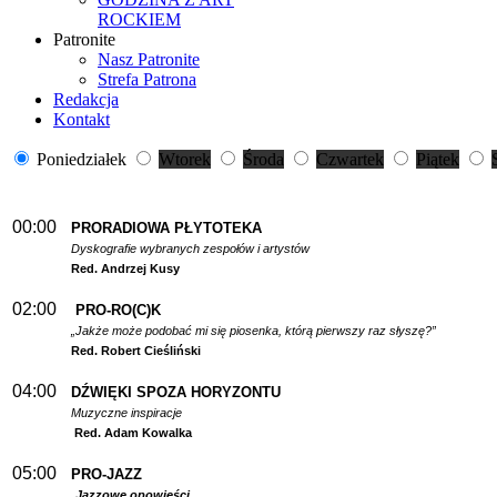
ROCKIEM
Patronite
Nasz Patronite
Strefa Patrona
Redakcja
Kontakt
Poniedziałek
Wtorek
Środa
Czwartek
Piątek
00:00
PRORADIOWA PŁYTOTEKA
Dyskografie wybranych zespołów i artystów
Red. Andrzej Kusy
02:00
PRO-RO(C)K
„Jakże może podobać mi się piosenka, którą pierwszy raz słyszę?”
Red. Robert Cieśliński
04:00
DŹWIĘKI SPOZA HORYZONTU
Muzyczne inspiracje
Red. Adam Kowalka
05:00
PRO-JAZZ
Jazzowe opowieści