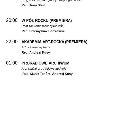
Prog-rockowe fascynacje Tony`ego Steela
Red. Tony Steel
20:00
W PÓŁ ROCKU
(PREMIERA)
Post-rockowe nieoczywistości
Red. Przemysław Bartkowski
22:00
AKADEMIA ART-ROCKA
(PREMIERA)
Artrockowe wykłady
Red. Andrzej Kusy
01:00
PRORADIOWE ARCHIWUM
Archiwalne pro-radiowe audycje
Red. Marek Tchórz, Andrzej Kusy