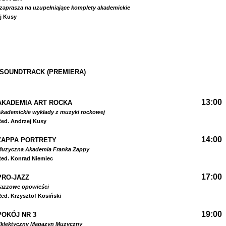
zaprasza na uzupełniające komplety akademickie
j Kusy
 SOUNDTRACK (PREMIERA)
13:00
AKADEMIA ART ROCKA
kademickie wykłady z muzyki rockowej
ed. Andrzej Kusy
14:00
ZAPPA PORTRETY
Muzyczna Akademia Franka Zappy
ed. Konrad Niemiec
17:00
PRO-JAZZ
Jazzowe opowieści
ed. Krzysztof Kosiński
19:00
POKÓJ NR 3
Eklektyczny Magazyn Muzyczny