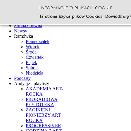
INFORMACJE O PLIKACH COOKIE
Szukaj...
Ta strona używa plików Cookies. Dowiedz się 
Go
Strona Główna
Newsy
Ramówka
Poniedziałek
Wtorek
Środa
Czwartek
Piątek
Sobota
Niedziela
Podcasty
Audycje - playlisty
AKADEMIA ART-
ROCKA
PRORADIOWA
PŁYTOTEKA
ZAGINIENI
PIONIERZY ART
ROCKA
PROGRESSIVER
GODZINA Z ART