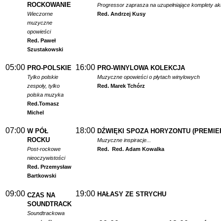
ROCKOWANIE
Progressor zaprasza na uzupełniające komplety a
Wieczorne
Red. Andrzej Kusy
muzyczne
opowieści
Red. Paweł
Szustakowski
05:00
16:00
PRO-POLSKIE
PRO-WINYLOWA KOLEKCJA
Tylko polskie
Muzyczne opowieści o płytach winylowych
zespoły, tylko
Red. Marek Tchórz
polska muzyka
Red.
Tomasz
Michel
07:00
18:00
W PÓŁ
DŹWIĘKI SPOZA HORYZONTU (PREMIE
ROCKU
Muzyczne inspiracje...
Post-rockowe
Red.
Red. Adam Kowalka
nieoczywistości
Red. Przemysław
Bartkowski
09:00
19:00
HAŁASY ZE STRYCHU
CZAS NA
SOUNDTRACK
Soundtrackowa