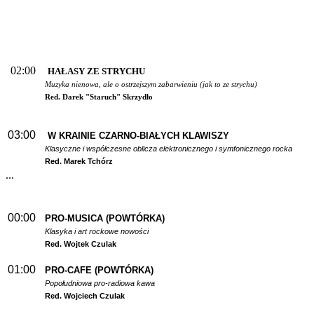
02:00
HAŁASY ZE STRYCHU
Muzyka nienowa, ale o ostrzejszym zabarwieniu (jak to ze strychu)
Red. Darek "Staruch" Skrzydło
03:00
W
KRAINIE CZARNO-BIAŁYCH KLAWISZY
Klasyczne i współczesne oblicza elektronicznego i symfonicznego rocka
Red. Marek Tchórz
...
00:00
PRO-MUSICA (POWTÓRKA)
Klasyka i art rockowe nowości
Red. Wojtek Czulak
01:00
PRO-CAFE (POWTÓRKA)
Popołudniowa pro-radiowa kawa
Red. Wojciech Czulak