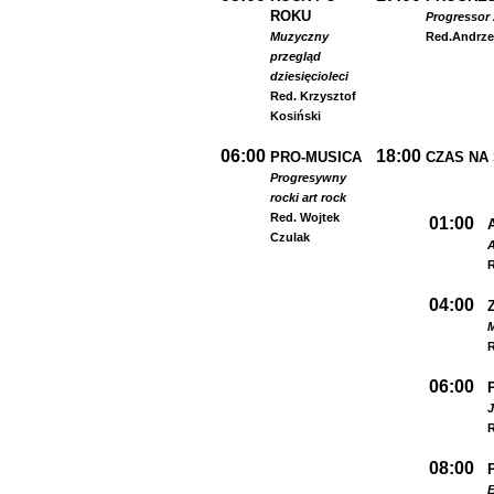
ROKU
Progressor 
Muzyczny
Red.
Andrze
przegląd
dziesięcioleci
Red. Krzysztof
Kosiński
06:00
18:00
PRO-MUSICA
CZAS NA
Progresywny
rock
i art rock
Red. Wojtek
01:00
Czulak
A
R
04:00
R
06:00
R
08:00