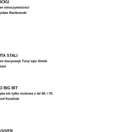
OCKU
we nieoczywistości
ysław Bartkowski
TA STALI
we fascynacje Tony`ego Steela
teel
O BIG BIT
a nie tylko rockowa z lat 60. i 70.
tof Kosiński
SIVER