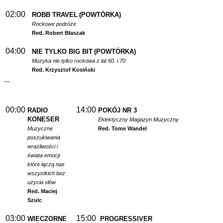
02:00
ROBB TRAVEL
(POWTÓRKA)
Rockowe podróże
Red. Robert Błaszak
04:00
NIE TYLKO BIG BIT
(POWTÓRKA)
Muzyka nie tylko rockowa z lat 60. i 70.
Red. Krzysztof Kosiński
...
00:00
14:00
RADIO
POKÓJ NR 3
KONESER
Eklektyczny Magazyn Muzyczny
Muzyczne
Red. Tome Wandel
poszukiwania
wrażliwości i
świata emocji
które łączą nas
wszystkich bez
użycia słów
Red. Maciej
Szulc
03:00
15:00
WIECZORNE
PROGRESSIVER