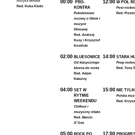
muzyka filmowa
00:00
12:00
PRO-
W PÓŁ R
Red. Kuba Kiedo
KONTRA
Post-rocko
Pokoleniowe
Red. Przem
rozowy o filmie i
muzyce
filmowej
Red. Andrzej
Kusy i Krzysztof
Kosiński
02:00
14:00
BLUESOWICE
STARA HU
Od klasycznego
Prog-rocko
bluesa do rocka
Red. Tony S
Red. Adam
Kałużny
04:00
15:00
SET W
NIE TYLK
RYTMIE
Polska muzyk
WEEKENDU
Red. Krzysz
Chillout i
muzyczny relaks
Red. Marcin
O`Gee
05:00
17:00
ROCK PO
PROGRES