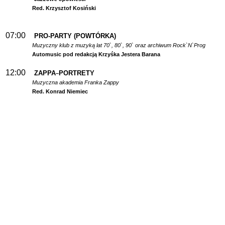
Red. Krzysztof Kosiński
07:00
PRO-PARTY (POWTÓRKA)
Muzyczny klub z muzyką lat 70`, 80`, 90` oraz archiwum Rock`N`Prog
Automusic pod redakcją Krzyśka Jestera Barana
12:00
ZAPPA
PORTRETY
–
Muzyczna akademia Franka Zappy
Red. Konrad Niemiec