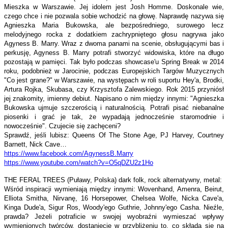
Mieszka w Warszawie. Jej idolem jest Josh Homme. Doskonale wie,
czego chce i nie pozwala sobie wchodzić na głowę. Naprawdę nazywa się
Agnieszka Maria Bukowska, ale bezpośredniego, surowego lecz
melodyjnego rocka z dodatkiem zachrypniętego głosu nagrywa jako
Agyness B. Marry. Wraz z dwoma panami na scenie, obsługującymi bas i
perkusję, Agyness B. Marry potrafi stworzyć widowiska, które na długo
pozostają w pamięci. Tak było podczas showcase'u Spring Break w 2014
roku, podobnież w Jarocinie, podczas Europejskich Targów Muzycznych
"Co jest grane?" w Warszawie, na występach w roli suportu Hey'a, Brodki,
Artura Rojka, Skubasa, czy Krzysztofa Zalewskiego. Rok 2015 przyniósł
jej znakomity, imienny debiut. Napisano o nim między innymi: "Agnieszka
Bukowska ujmuje szczerością i naturalnością. Potrafi pisać niebanalne
piosenki i grać je tak, że wypadają jednocześnie staromodnie i
nowocześnie". Czujecie się zachęceni?
Sprawdź, jeśli lubisz: Queens Of The Stone Age, PJ Harvey, Courtney
Barnett, Nick Cave…
https://www.facebook.com/
AgynessB.Marry
https://www.youtube.com/watch?
v=O5qDZU2z1Ho
THE FERAL TREES (Puławy, Polska) dark folk, rock alternatywny, metal:
Wśród inspiracji wymieniają między innymi: Wovenhand, Amenra, Beirut,
Elliota Smitha, Nirvanę, 16 Horsepower, Chelsea Wolfe, Nicka Cave'a,
Kinga Dude'a, Sigur Ros, Woody'ego Guthrie, Johnny'ego Casha. Nieźle,
prawda? Jeżeli potraficie w swojej wyobraźni wymieszać wpływy
wymienionych twórców, dostaniecie w przybliżeniu to, co składa się na