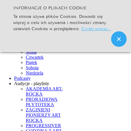
INFORMACJE O PLIKACH COOKIE
Szukaj...
Ta strona używa plików Cookies. Dowiedz się
Go
więcej o celu ich używania i możliwości zmiany
Strona Główna
ustawień Cookies w przeglądarce.
Czytaj więcej...
Newsy
Ramówka
Poniedziałek
Wtorek
Środa
Czwartek
Piątek
Sobota
Niedziela
Podcasty
Audycje - playlisty
AKADEMIA ART-
ROCKA
PRORADIOWA
PŁYTOTEKA
ZAGINIENI
PIONIERZY ART
ROCKA
PROGRESSIVER
GODZINA Z ART