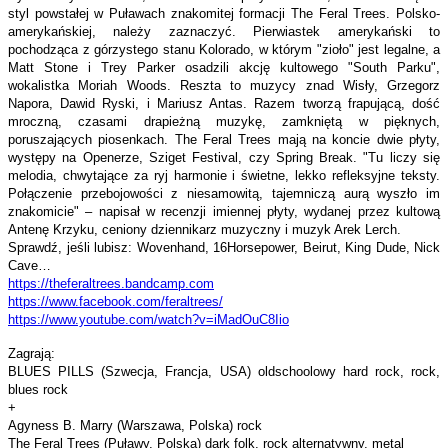
styl powstałej w Puławach znakomitej formacji The Feral Trees. Polsko-
amerykańskiej, należy zaznaczyć. Pierwiastek amerykański to
pochodząca z górzystego stanu Kolorado, w którym "zioło" jest legalne, a
Matt Stone i Trey Parker osadzili akcję kultowego "South Parku",
wokalistka Moriah Woods. Reszta to muzycy znad Wisły, Grzegorz
Napora, Dawid Ryski, i Mariusz Antas. Razem tworzą frapującą, dość
mroczną, czasami drapieżną muzykę, zamkniętą w pięknych,
poruszających piosenkach. The Feral Trees mają na koncie dwie płyty,
występy na Openerze, Sziget Festival, czy Spring Break. "Tu liczy się
melodia, chwytające za ryj harmonie i świetne, lekko refleksyjne teksty.
Połączenie przebojowości z niesamowitą, tajemniczą aurą wyszło im
znakomicie" – napisał w recenzji imiennej płyty, wydanej przez kultową
Antenę Krzyku, ceniony dziennikarz muzyczny i muzyk Arek Lerch.
Sprawdź, jeśli lubisz: Wovenhand, 16Horsepower, Beirut, King Dude, Nick
Cave…
https://theferaltrees.
bandcamp.com
https://www.facebook.com/
feraltrees/
https://www.youtube.com/watch?
v=iMadOuC8Iio
Zagrają:
BLUES PILLS (Szwecja, Francja, USA) oldschoolowy hard rock, rock,
blues rock
+
Agyness B. Marry (Warszawa, Polska) rock
The Feral Trees (Puławy, Polska) dark folk, rock alternatywny, metal