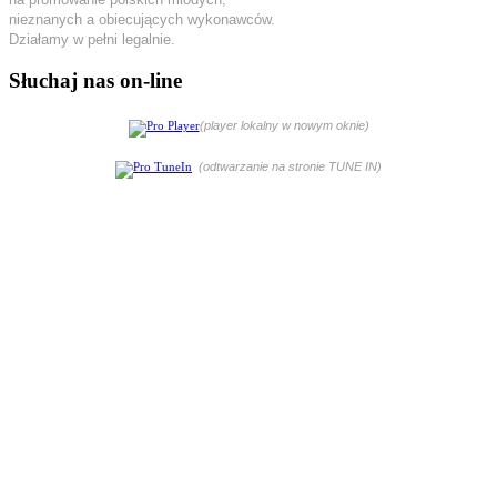
nieznanych a obiecujących wykonawców.
Działamy w pełni legalnie.
Słuchaj nas on-line
(player lokalny w nowym oknie)
(odtwarzanie na stronie TUNE IN)