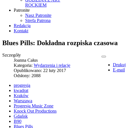
ROCKIEM
Patronite
Nasz Patronite
Strefa Patrona
Redakcja
Kontakt
Blues Pills: Dokładna rozpiska czasowa
Szczegóły
Joanna Całus
Drukuj
Kategoria:
Wydarzenia i relacje
E-mail
Opublikowano: 22 luty 2017
Odsłony: 2088
progresja
kwadrat
Kraków
Warszawa
Progresja Music Zone
Knock Out Productions
Gdańsk
B90
Blues Pills