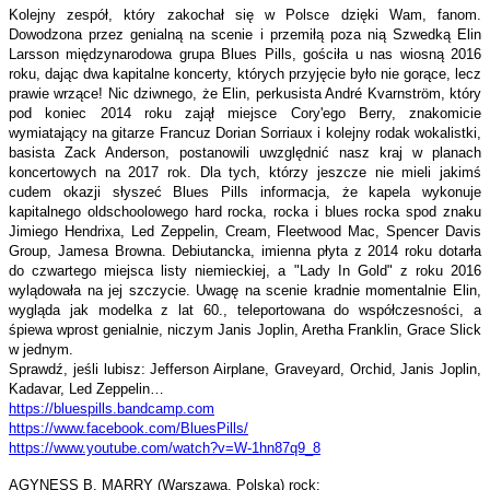
Kolejny zespół, który zakochał się w Polsce dzięki Wam, fanom.
Dowodzona przez genialną na scenie i przemiłą poza nią Szwedką Elin
Larsson międzynarodowa grupa Blues Pills, gościła u nas wiosną 2016
roku, dając dwa kapitalne koncerty, których przyjęcie było nie gorące, lecz
prawie wrzące! Nic dziwnego, że Elin, perkusista André Kvarnström, który
pod koniec 2014 roku zajął miejsce Cory'ego Berry, znakomicie
wymiatający na gitarze Francuz Dorian Sorriaux i kolejny rodak wokalistki,
basista Zack Anderson, postanowili uwzględnić nasz kraj w planach
koncertowych na 2017 rok. Dla tych, którzy jeszcze nie mieli jakimś
cudem okazji słyszeć Blues Pills informacja, że kapela wykonuje
kapitalnego oldschoolowego hard rocka, rocka i blues rocka spod znaku
Jimiego Hendrixa, Led Zeppelin, Cream, Fleetwood Mac, Spencer Davis
Group, Jamesa Browna. Debiutancka, imienna płyta z 2014 roku dotarła
do czwartego miejsca listy niemieckiej, a "Lady In Gold" z roku 2016
wylądowała na jej szczycie. Uwagę na scenie kradnie momentalnie Elin,
wygląda jak modelka z lat 60., teleportowana do współczesności, a
śpiewa wprost genialnie, niczym Janis Joplin, Aretha Franklin, Grace Slick
w jednym.
Sprawdź, jeśli lubisz: Jefferson Airplane, Graveyard, Orchid, Janis Joplin,
Kadavar, Led Zeppelin…
https://bluespills.bandcamp.
com
https://www.facebook.com/
BluesPills/
https://www.youtube.com/watch?
v=W-1hn87q9_8
AGYNESS B. MARRY (Warszawa, Polska) rock: