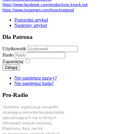
https://www.facebook.com/
productions.knock.out
https://www.instagram.com/
knockoutprod
Poprzedni artykuł
Następny artykuł
Dla Patrona
Użytkownik
Hasło
Zapamiętaj
Zaloguj
Nie pamiętasz nazwy?
Nie pamiętasz hasła?
Pro-Radio
Jesteśmy organizacją non-profit,
skupiającą prezenterów-pasjonatów,
specjalizujących się w różnych
odmianach muzyki rockowej.
Kładziemy duży nacisk
na promowanie polskich młodych,