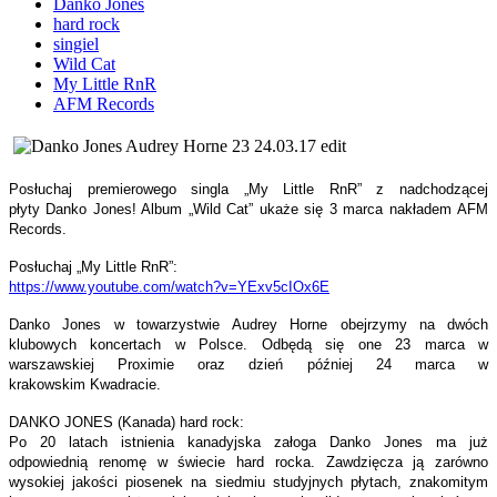
Danko Jones
hard rock
singiel
Wild Cat
My Little RnR
AFM Records
Posłuchaj premierowego singla „My Little RnR” z nadchodzącej
płyty Danko Jones! Album „Wild Cat” ukaże się 3 marca nakładem AFM
Records.
Posłuchaj „My Little RnR”:
https://www.youtube.com/watch?
v=YExv5cIOx6E
Danko Jones w towarzystwie Audrey Horne obejrzymy na dwóch
klubowych koncertach w Polsce. Odbędą się one 23 marca w
warszawskiej Proximie oraz dzień później 24 marca w
krakowskim Kwadracie.
DANKO JONES (Kanada) hard rock:
Po 20 latach istnienia kanadyjska załoga Danko Jones ma już
odpowiednią renomę w świecie hard rocka. Zawdzięcza ją zarówno
wysokiej jakości piosenek na siedmiu studyjnych płytach, znakomitym