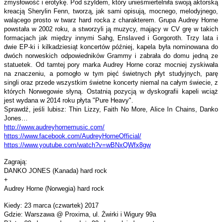
zmysłowość i erotykę. Pod szyldem, który unieśmiertelniła swoją aktorską
kreacją Sherylin Fenn, tworzą, jak sami opisują, mocnego, melodyjnego,
walącego prosto w twarz hard rocka z charakterem. Grupa Audrey Horne
powstała w 2002 roku, a stworzyli ją muzycy, mający w CV grę w takich
formacjach jak między innymi Sahg, Enslaved i Gorgoroth. Trzy lata i
dwie EP-ki i kilkadziesiąt koncertów później, kapela była nominowana do
dwóch norweskich odpowiedników Grammy i zabrała do domu jedną ze
statuetek. Od tamtej pory marka Audrey Horne coraz mocniej zyskiwała
na znaczeniu, a pomogło w tym pięć świetnych płyt studyjnych, parę
singli oraz przede wszystkim świetne koncerty niemal na całym świecie, z
których Norwegowie słyną. Ostatnią pozycją w dyskografii kapeli wciąż
jest wydana w 2014 roku płyta "Pure Heavy".
Sprawdź, jeśli lubisz: Thin Lizzy, Faith No More, Alice In Chains, Danko
Jones…
http://www.audreyhornemusic.
com/
https://www.facebook.com/
AudreyHorneOfficial/
https://www.youtube.com/watch?
v=wBNxQWfx8gw
Zagrają:
DANKO JONES (Kanada) hard rock
+
Audrey Horne (Norwegia) hard rock
Kiedy: 23 marca (czwartek) 2017
Gdzie: Warszawa @ Proxima, ul. Żwirki i Wigury 99a