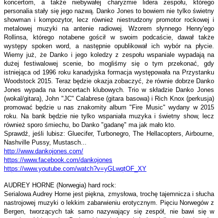
koncertom, a także niebywałej charyzmie lidera zespołu, którego
personalia stały się jego nazwą. Danko Jones to bowiem nie tylko świetny
showman i kompozytor, lecz również niestrudzony promotor rockowej i
metalowej muzyki na antenie radiowej. Wzorem słynnego Henry'ego
Rollinsa, którego notabene gościł w swoim podcaście, dawał także
występy spoken word, a następnie opublikował ich wybór na płycie.
Wiemy już, że Danko i jego koledzy z zespołu wspaniale wypadają na
dużej festiwalowej scenie, bo mogliśmy się o tym przekonać, gdy
istniejąca od 1996 roku kanadyjska formacja występowała na Przystanku
Woodstock 2015. Teraz będzie okazja zobaczyć, że równie dobrze Danko
Jones wypada na koncertach klubowych. Trio w składzie Danko Jones
(wokal/gitara), John "JC" Calabrese (gitara basowa) i Rich Knox (perkusja)
promować będzie u nas znakomity album "Fire Music" wydany w 2015
roku. Na bank będzie nie tylko wspaniała muzyka i świetny show, lecz
również sporo śmiechu, bo Danko "gadanę" ma jak mało kto.
Sprawdź, jeśli lubisz: Gluecifer, Turbonegro, The Hellacopters, Airbourne,
Nashville Pussy, Mustasch...
http://www.dankojones.com/
https://www.facebook.com/
dankojones
https://www.youtube.com/watch?
v=yGLwqtOF_XY
AUDREY HORNE (Norwegia) hard rock:
Serialowa Audrey Horne jest piękna, zmysłowa, trochę tajemnicza i słucha
nastrojowej muzyki o lekkim zabarwieniu erotycznym. Pięciu Norwegów z
Bergen, tworzących tak samo nazywający się zespół, nie bawi się w