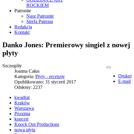
ROCKIEM
Patronite
Nasz Patronite
Strefa Patrona
Redakcja
Kontakt
Danko Jones: Premierowy singiel z nowej
płyty
Szczegóły
Joanna Całus
Drukuj
Kategoria:
Płyty - recenzje
E-mail
Opublikowano: 31 styczeń 2017
Odsłony: 2237
kwadrat
Kraków
Warszawa
Proxima
koncert
Knock Out Productions
nowa płyta