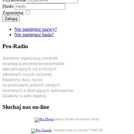
Hasło
Zapamiętaj
Zaloguj
Nie pamiętasz nazwy?
Nie pamiętasz hasła?
Pro-Radio
Jesteśmy organizacją non-profit,
skupiającą prezenterów-pasjonatów,
specjalizujących się w różnych
odmianach muzyki rockowej.
Kładziemy duży nacisk
na promowanie polskich młodych,
nieznanych a obiecujących wykonawców.
Działamy w pełni legalnie.
Słuchaj nas on-line
(player lokalny w nowym oknie)
(odtwarzanie na stronie TUNE IN)