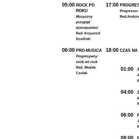
05:00
17:00
ROCK PO
PROGRES
ROKU
Progressor 
Muzyczny
Red.
Andrze
przegląd
dziesięcioleci
Red. Krzysztof
Kosiński
06:00
18:00
PRO-MUSICA
CZAS NA
Progresywny
rock
i art rock
Red. Wojtek
01:00
Czulak
A
R
04:00
R
06:00
R
08:00