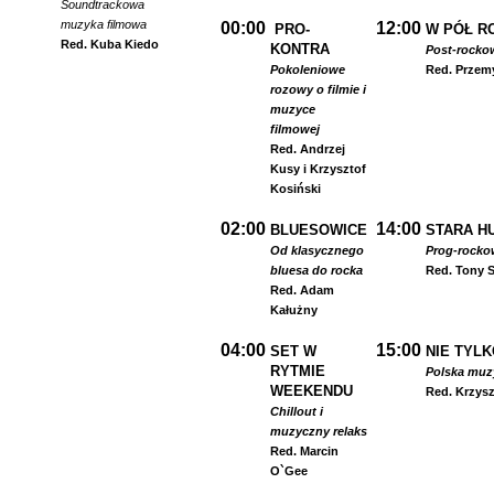
Soundtrackowa
muzyka filmowa
00:00
12:00
PRO-
W PÓŁ R
Red. Kuba Kiedo
KONTRA
Post-rocko
Pokoleniowe
Red. Przem
rozowy o filmie i
muzyce
filmowej
Red. Andrzej
Kusy i Krzysztof
Kosiński
02:00
14:00
BLUESOWICE
STARA HU
Od klasycznego
Prog-rocko
bluesa do rocka
Red. Tony S
Red. Adam
Kałużny
04:00
15:00
SET W
NIE TYLK
RYTMIE
Polska muzyk
WEEKENDU
Red. Krzysz
Chillout i
muzyczny relaks
Red. Marcin
O`Gee