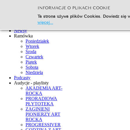
INFORMACJE O PLIKACH COOKIE
Szukaj...
Ta strona używa plików Cookies. Dowiedz się w
Go
więcej...
Strona Główna
Newsy
Ramówka
Poniedziałek
Wtorek
Środa
Czwartek
Piątek
Sobota
Niedziela
Podcasty
Audycje - playlisty
AKADEMIA ART-
ROCKA
PRORADIOWA
PŁYTOTEKA
ZAGINIENI
PIONIERZY ART
ROCKA
PROGRESSIVER
GODZINA Z ART