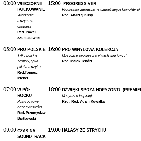
03:00
15:00
WIECZORNE
PROGRESSIVER
ROCKOWANIE
Progressor zaprasza na uzupełniające komplety a
Wieczorne
Red. Andrzej Kusy
muzyczne
opowieści
Red. Paweł
Szustakowski
05:00
16:00
PRO-POLSKIE
PRO-WINYLOWA KOLEKCJA
Tylko polskie
Muzyczne opowieści o płytach winylowych
zespoły, tylko
Red. Marek Tchórz
polska muzyka
Red.
Tomasz
Michel
07:00
18:00
W PÓŁ
DŹWIĘKI SPOZA HORYZONTU (PREMIE
ROCKU
Muzyczne inspiracje...
Post-rockowe
Red.
Red. Adam Kowalka
nieoczywistości
Red. Przemysław
Bartkowski
09:00
19:00
HAŁASY ZE STRYCHU
CZAS NA
SOUNDTRACK