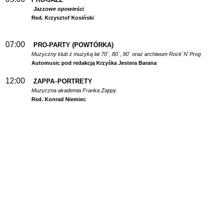
Jazzowe opowieści
Red. Krzysztof Kosiński
07:00
PRO-PARTY (POWTÓRKA)
Muzyczny klub z muzyką lat 70`, 80`, 90` oraz archiwum Rock`N`Prog
Automusic pod redakcją Krzyśka Jestera Barana
12:00
ZAPPA
PORTRETY
–
Muzyczna akademia Franka Zappy
Red. Konrad Niemiec