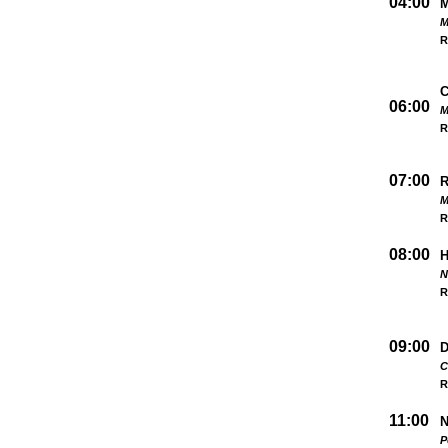
04:00
M
R
06:00
M
R
07:00
M
R
08:00
N
R
09:00
D
C
R
11:00
N
P