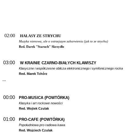
02:00
HAŁASY ZE STRYCHU
Muzyka nienowa, ale o ostrzejszym zabarwieniu (jak to ze strychu)
Red. Darek "Staruch" Skrzydło
03:00
W
KRAINIE CZARNO-BIAŁYCH KLAWISZY
Klasyczne i współczesne oblicza elektronicznego i symfonicznego rocka
Red. Marek Tchórz
...
00:00
PRO-MUSICA (POWTÓRKA)
Klasyka i art rockowe nowości
Red. Wojtek Czulak
01:00
PRO-CAFE (POWTÓRKA)
Popołudniowa pro-radiowa kawa
Red. Wojciech Czulak