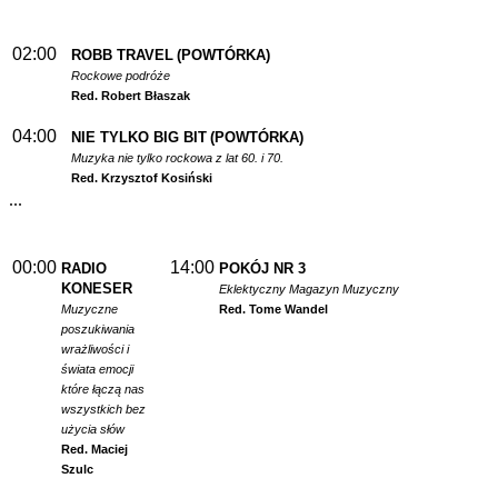
02:00
ROBB TRAVEL
(POWTÓRKA)
Rockowe podróże
Red. Robert Błaszak
04:00
NIE TYLKO BIG BIT
(POWTÓRKA)
Muzyka nie tylko rockowa z lat 60. i 70.
Red. Krzysztof Kosiński
...
00:00
14:00
RADIO
POKÓJ NR 3
KONESER
Eklektyczny Magazyn Muzyczny
Muzyczne
Red. Tome Wandel
poszukiwania
wrażliwości i
świata emocji
które łączą nas
wszystkich bez
użycia słów
Red. Maciej
Szulc