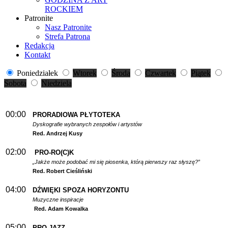
ROCKIEM
Patronite
Nasz Patronite
Strefa Patrona
Redakcja
Kontakt
Poniedziałek
Wtorek
Środa
Czwartek
Piątek
Sobota
Niedziela
00:00
PRORADIOWA PŁYTOTEKA
Dyskografie wybranych zespołów i artystów
Red. Andrzej Kusy
02:00
PRO-RO(C)K
„Jakże może podobać mi się piosenka, którą pierwszy raz słyszę?”
Red. Robert Cieśliński
04:00
DŹWIĘKI SPOZA HORYZONTU
Muzyczne inspiracje
Red. Adam Kowalka
05:00
PRO-JAZZ