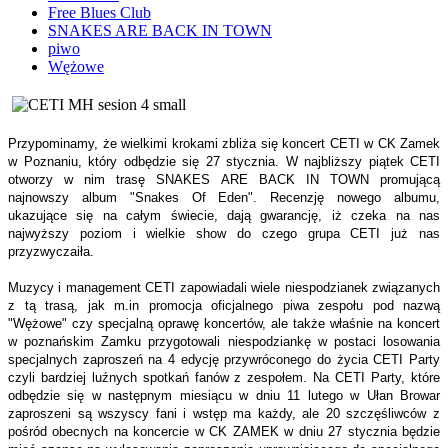
Free Blues Club
SNAKES ARE BACK IN TOWN
piwo
Wężowe
Przypominamy, że wielkimi krokami zbliża się koncert CETI w CK Zamek
w Poznaniu, który odbędzie się 27 stycznia. W najbliższy piątek CETI
otworzy w nim trasę SNAKES ARE BACK IN TOWN promującą
najnowszy album
"Snakes Of Eden". Recenzję nowego albumu,
ukazujące się na całym świecie, dają gwarancję, iż czeka na nas
najwyższy poziom i wielkie show do czego grupa CETI już nas
przyzwyczaiła.
Muzycy i management CETI zapowiadali wiele niespodzianek związanych
z tą trasą, jak m.in promocja oficjalnego piwa zespołu pod nazwą
"Wężowe" czy specjalną oprawę koncertów, ale także właśnie na koncert
w poznańskim Zamku przygotowali niespodziankę w postaci losowania
specjalnych zaproszeń na 4 edycję przywróconego do życia CETI Party
czyli bardziej luźnych spotkań fanów z zespołem. Na CETI Party, które
odbędzie się w następnym miesiącu w dniu 11 lutego w Ułan Browar
zaproszeni są wszyscy fani i wstęp ma każdy, ale 20 szczęśliwców z
pośród obecnych na koncercie w CK ZAMEK w dniu 27 stycznia będzie