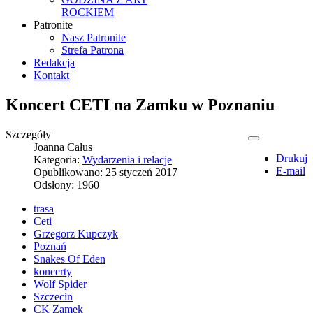
ROCKIEM
Patronite
Nasz Patronite
Strefa Patrona
Redakcja
Kontakt
Koncert CETI na Zamku w Poznaniu
Szczegóły
Joanna Całus
Drukuj
Kategoria:
Wydarzenia i relacje
E-mail
Opublikowano: 25 styczeń 2017
Odsłony: 1960
trasa
Ceti
Grzegorz Kupczyk
Poznań
Snakes Of Eden
koncerty
Wolf Spider
Szczecin
CK Zamek