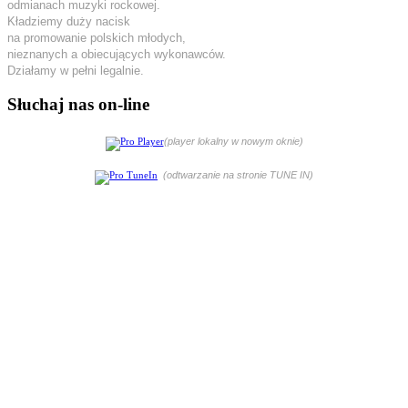
odmianach muzyki rockowej.
Kładziemy duży nacisk
na promowanie polskich młodych,
nieznanych a obiecujących wykonawców.
Działamy w pełni legalnie.
Słuchaj nas on-line
(player lokalny w nowym oknie)
(odtwarzanie na stronie TUNE IN)