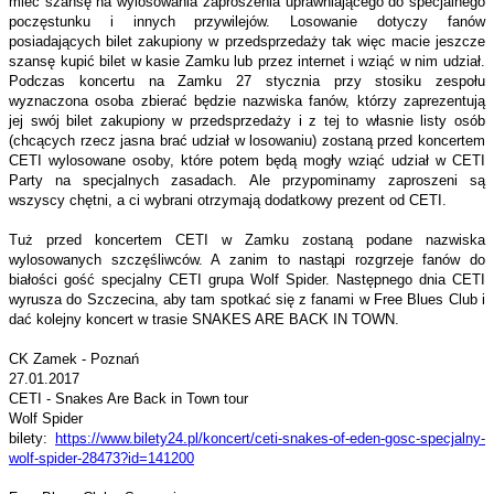
mieć szansę na wylosowania zaproszenia uprawniającego do specjalnego
poczęstunku i innych przywilejów. Losowanie dotyczy fanów
posiadających bilet zakupiony w przedsprzedaży tak więc macie jeszcze
szansę kupić bilet w kasie Zamku lub przez internet i wziąć w nim udział.
Podczas koncertu na Zamku 27 stycznia przy stosiku zespołu
wyznaczona osoba zbierać będzie nazwiska fanów, którzy zaprezentują
jej swój bilet zakupiony w przedsprzedaży i z tej to własnie listy osób
(chcących rzecz jasna brać udział w losowaniu) zostaną przed koncertem
CETI wylosowane osoby, które potem będą mogły wziąć udział w CETI
Party na specjalnych zasadach. Ale przypominamy zaproszeni są
wszyscy chętni, a ci wybrani otrzymają dodatkowy prezent od CETI.
Tuż przed koncertem CETI w Zamku zostaną podane nazwiska
wylosowanych szczęśliwców. A zanim to nastąpi rozgrzeje fanów do
białości gość specjalny CETI grupa Wolf Spider. Następnego dnia CETI
wyrusza do Szczecina, aby tam spotkać się z fanami w Free Blues Club i
dać kolejny koncert w trasie SNAKES ARE BACK IN TOWN.
CK Zamek - Poznań
27.01.2017
CETI - Snakes Are Back in Town tour
Wolf Spider
bilety:
https://www.bilety24.pl/koncert/ceti-snakes-of-eden-gosc-specjalny-
wolf-spider-28473?id=141200