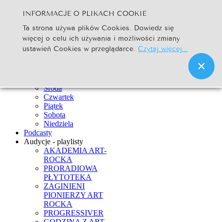
INFORMACJE O PLIKACH COOKIE
Szukaj...
Ta strona używa plików Cookies. Dowiedz się
Go
więcej o celu ich używania i możliwości zmiany
Strona Główna
ustawień Cookies w przeglądarce.
Czytaj więcej...
Newsy
Ramówka
Poniedziałek
Wtorek
Środa
Czwartek
Piątek
Sobota
Niedziela
Podcasty
Audycje - playlisty
AKADEMIA ART-
ROCKA
PRORADIOWA
PŁYTOTEKA
ZAGINIENI
PIONIERZY ART
ROCKA
PROGRESSIVER
GODZINA Z ART