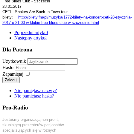
Free Blues Club - Szczecin
28.01.2017
CETI - Snakes Are Back In Town tour
bilety:
http://bilety.fm/pl/muzyka/
1772-bilety-na-koncert-ceti-
28-stycznia-
2017-o-21-00-w-
klubie-free-blues-club-w-
szczecinie.html
Poprzedni artykuł
Następny artykuł
Dla Patrona
Użytkownik
Hasło
Zapamiętaj
Zaloguj
Nie pamiętasz nazwy?
Nie pamiętasz hasła?
Pro-Radio
Jesteśmy organizacją non-profit,
skupiającą prezenterów-pasjonatów,
specjalizujących się w różnych