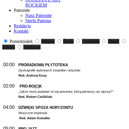
ROCKIEM
Patronite
Nasz Patronite
Strefa Patrona
Redakcja
Kontakt
Poniedziałek
Wtorek
Środa
Czwartek
Piątek
Sobota
Niedziela
00:00
PRORADIOWA PŁYTOTEKA
Dyskografie wybranych zespołów i artystów
Red. Andrzej Kusy
02:00
PRO-RO(C)K
„Jakże może podobać mi się piosenka, którą pierwszy raz słyszę?”
Red. Robert Cieśliński
04:00
DŹWIĘKI SPOZA HORYZONTU
Muzyczne inspiracje
Red. Adam Kowalka
05:00
PRO-JAZZ