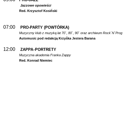
Jazzowe opowieści
Red. Krzysztof Kosiński
07:00
PRO-PARTY (POWTÓRKA)
Muzyczny klub z muzyką lat 70`, 80`, 90` oraz archiwum Rock`N`Prog
Automusic pod redakcją Krzyśka Jestera Barana
12:00
ZAPPA
PORTRETY
–
Muzyczna akademia Franka Zappy
Red. Konrad Niemiec