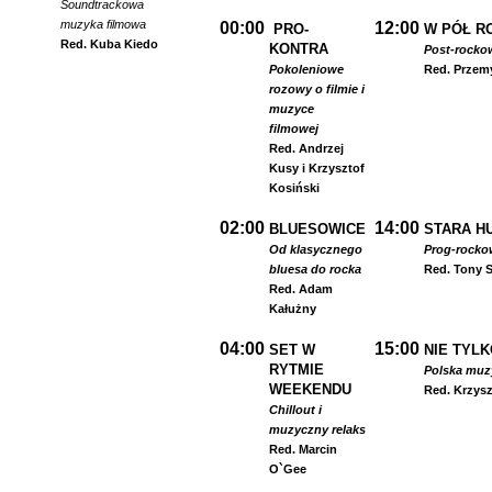
Soundtrackowa
muzyka filmowa
00:00
12:00
PRO-
W PÓŁ R
Red. Kuba Kiedo
KONTRA
Post-rocko
Pokoleniowe
Red. Przem
rozowy o filmie i
muzyce
filmowej
Red. Andrzej
Kusy i Krzysztof
Kosiński
02:00
14:00
BLUESOWICE
STARA HU
Od klasycznego
Prog-rocko
bluesa do rocka
Red. Tony S
Red. Adam
Kałużny
04:00
15:00
SET W
NIE TYLK
RYTMIE
Polska muzyk
WEEKENDU
Red. Krzysz
Chillout i
muzyczny relaks
Red. Marcin
O`Gee