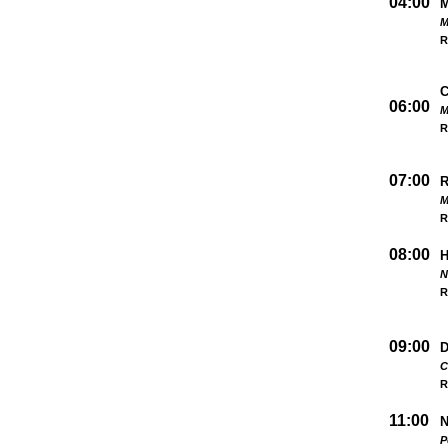
04:00
M
R
06:00
M
R
07:00
M
R
08:00
N
R
09:00
D
C
R
11:00
N
P