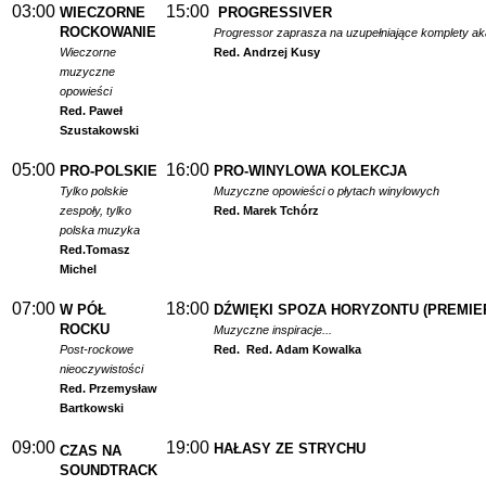
03:00
15:00
WIECZORNE
PROGRESSIVER
ROCKOWANIE
Progressor zaprasza na uzupełniające komplety a
Wieczorne
Red. Andrzej Kusy
muzyczne
opowieści
Red. Paweł
Szustakowski
05:00
16:00
PRO-POLSKIE
PRO-WINYLOWA KOLEKCJA
Tylko polskie
Muzyczne opowieści o płytach winylowych
zespoły, tylko
Red. Marek Tchórz
polska muzyka
Red.
Tomasz
Michel
07:00
18:00
W PÓŁ
DŹWIĘKI SPOZA HORYZONTU (PREMIE
ROCKU
Muzyczne inspiracje...
Post-rockowe
Red.
Red. Adam Kowalka
nieoczywistości
Red. Przemysław
Bartkowski
09:00
19:00
HAŁASY ZE STRYCHU
CZAS NA
SOUNDTRACK