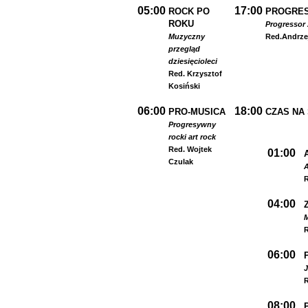
05:00
17:00
ROCK PO
PROGRES
ROKU
Progressor 
Muzyczny
Red.
Andrze
przegląd
dziesięcioleci
Red. Krzysztof
Kosiński
06:00
18:00
PRO-MUSICA
CZAS NA
Progresywny
rock
i art rock
Red. Wojtek
01:00
Czulak
A
R
04:00
R
06:00
R
08:00