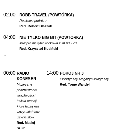
02:00
ROBB TRAVEL
(POWTÓRKA)
Rockowe podróże
Red. Robert Błaszak
04:00
NIE TYLKO BIG BIT
(POWTÓRKA)
Muzyka nie tylko rockowa z lat 60. i 70.
Red. Krzysztof Kosiński
...
00:00
14:00
RADIO
POKÓJ NR 3
KONESER
Eklektyczny Magazyn Muzyczny
Muzyczne
Red. Tome Wandel
poszukiwania
wrażliwości i
świata emocji
które łączą nas
wszystkich bez
użycia słów
Red. Maciej
Szulc