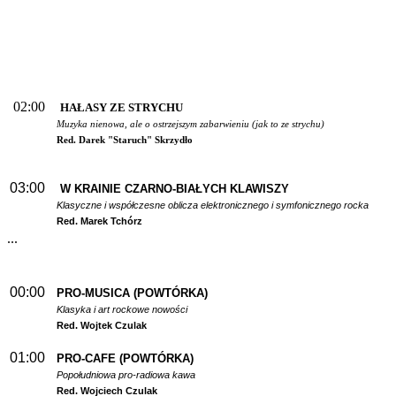
02:00
HAŁASY ZE STRYCHU
Muzyka nienowa, ale o ostrzejszym zabarwieniu (jak to ze strychu)
Red. Darek "Staruch" Skrzydło
03:00
W
KRAINIE CZARNO-BIAŁYCH KLAWISZY
Klasyczne i współczesne oblicza elektronicznego i symfonicznego rocka
Red. Marek Tchórz
...
00:00
PRO-MUSICA (POWTÓRKA)
Klasyka i art rockowe nowości
Red. Wojtek Czulak
01:00
PRO-CAFE (POWTÓRKA)
Popołudniowa pro-radiowa kawa
Red. Wojciech Czulak