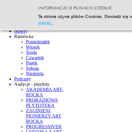
INFORMACJE O PLIKACH COOKIE
Szukaj...
Ta strona używa plików Cookies. Dowiedz się w
Go
więcej...
Strona Główna
Newsy
Ramówka
Poniedziałek
Wtorek
Środa
Czwartek
Piątek
Sobota
Niedziela
Podcasty
Audycje - playlisty
AKADEMIA ART-
ROCKA
PRORADIOWA
PŁYTOTEKA
ZAGINIENI
PIONIERZY ART
ROCKA
PROGRESSIVER
GODZINA Z ART