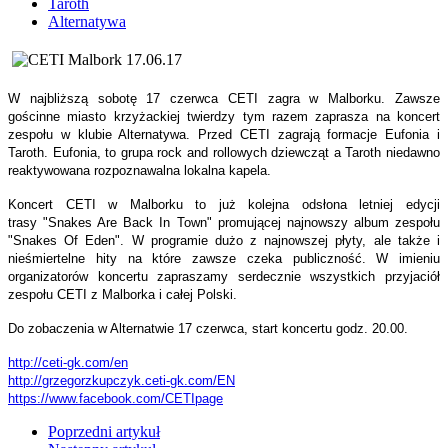
Taroth
Alternatywa
W najbliższą sobotę 17 czerwca CETI zagra w Malborku. Zawsze
gościnne miasto krzyżackiej twierdzy tym razem zaprasza na koncert
zespołu w klubie Alternatywa. Przed CETI zagrają formacje Eufonia i
Taroth. Eufonia, to grupa rock and rollowych dziewcząt a Taroth niedawno
reaktywowana rozpoznawalna lokalna kapela.
Koncert CETI w Malborku to już kolejna odsłona letniej edycji
trasy "Snakes Are Back In Town" promującej najnowszy album zespołu
"Snakes Of Eden". W programie dużo z najnowszej płyty, ale także i
nieśmiertelne hity na które zawsze czeka publiczność. W imieniu
organizatorów koncertu zapraszamy serdecznie wszystkich przyjaciół
zespołu CETI z Malborka i całej Polski.
Do zobaczenia w Alternatwie 17 czerwca, start koncertu godz. 20.00.
http://ceti-gk.com/en
http://grzegorzkupczyk.ceti-gk
.com/EN
https://www.facebook.com/CETIp
age
Poprzedni artykuł