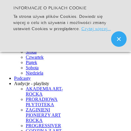
INFORMACJE O PLIKACH COOKIE
Szukaj...
Ta strona używa plików Cookies. Dowiedz się
Go
więcej o celu ich używania i możliwości zmiany
Strona Główna
ustawień Cookies w przeglądarce.
Czytaj więcej...
Newsy
Ramówka
Poniedziałek
Wtorek
Środa
Czwartek
Piątek
Sobota
Niedziela
Podcasty
Audycje - playlisty
AKADEMIA ART-
ROCKA
PRORADIOWA
PŁYTOTEKA
ZAGINIENI
PIONIERZY ART
ROCKA
PROGRESSIVER
GODZINA Z ART