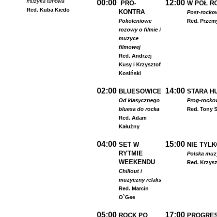
muzyka filmowa
00:00
12:00
PRO-
W PÓŁ R
Red. Kuba Kiedo
KONTRA
Post-rocko
Pokoleniowe
Red. Przem
rozowy o filmie i
muzyce
filmowej
Red. Andrzej
Kusy i Krzysztof
Kosiński
02:00
14:00
BLUESOWICE
STARA HU
Od klasycznego
Prog-rocko
bluesa do rocka
Red. Tony S
Red. Adam
Kałużny
04:00
15:00
SET W
NIE TYLK
RYTMIE
Polska muzyk
WEEKENDU
Red. Krzysz
Chillout i
muzyczny relaks
Red. Marcin
O`Gee
05:00
17:00
ROCK PO
PROGRES