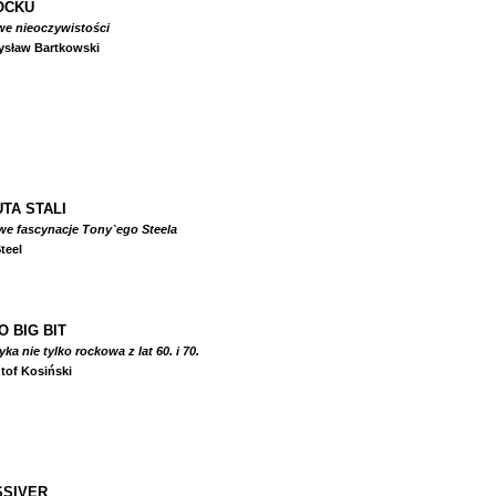
OCKU
we nieoczywistości
ysław Bartkowski
TA STALI
we fascynacje Tony`ego Steela
teel
O BIG BIT
a nie tylko rockowa z lat 60. i 70.
tof Kosiński
SIVER