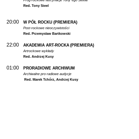
Prog-rockowe fascynacje Tony`ego Steela
Red. Tony Steel
20:00
W PÓŁ ROCKU
(PREMIERA)
Post-rockowe nieoczywistości
Red. Przemysław Bartkowski
22:00
AKADEMIA ART-ROCKA
(PREMIERA)
Artrockowe wykłady
Red. Andrzej Kusy
01:00
PRORADIOWE ARCHIWUM
Archiwalne pro-radiowe audycje
Red. Marek Tchórz, Andrzej Kusy