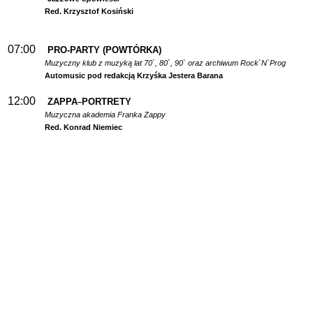
Red. Krzysztof Kosiński
07:00
PRO-PARTY (POWTÓRKA)
Muzyczny klub z muzyką lat 70`, 80`, 90` oraz archiwum Rock`N`Prog
Automusic pod redakcją Krzyśka Jestera Barana
12:00
ZAPPA
PORTRETY
–
Muzyczna akademia Franka Zappy
Red. Konrad Niemiec