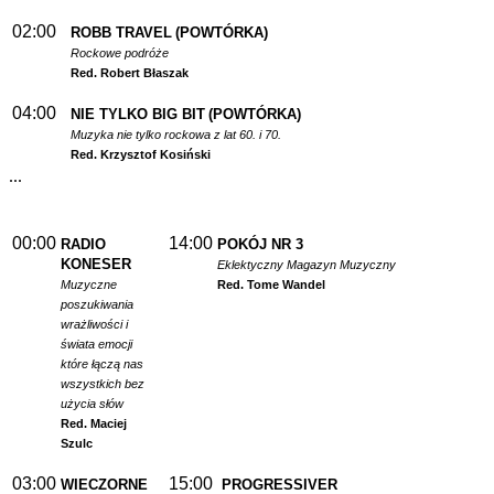
02:00
ROBB TRAVEL
(POWTÓRKA)
Rockowe podróże
Red. Robert Błaszak
04:00
NIE TYLKO BIG BIT
(POWTÓRKA)
Muzyka nie tylko rockowa z lat 60. i 70.
Red. Krzysztof Kosiński
...
00:00
14:00
RADIO
POKÓJ NR 3
KONESER
Eklektyczny Magazyn Muzyczny
Muzyczne
Red. Tome Wandel
poszukiwania
wrażliwości i
świata emocji
które łączą nas
wszystkich bez
użycia słów
Red. Maciej
Szulc
03:00
15:00
WIECZORNE
PROGRESSIVER