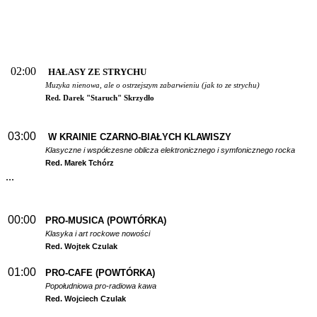
02:00
HAŁASY ZE STRYCHU
Muzyka nienowa, ale o ostrzejszym zabarwieniu (jak to ze strychu)
Red. Darek "Staruch" Skrzydło
03:00
W
KRAINIE CZARNO-BIAŁYCH KLAWISZY
Klasyczne i współczesne oblicza elektronicznego i symfonicznego rocka
Red. Marek Tchórz
...
00:00
PRO-MUSICA (POWTÓRKA)
Klasyka i art rockowe nowości
Red. Wojtek Czulak
01:00
PRO-CAFE (POWTÓRKA)
Popołudniowa pro-radiowa kawa
Red. Wojciech Czulak