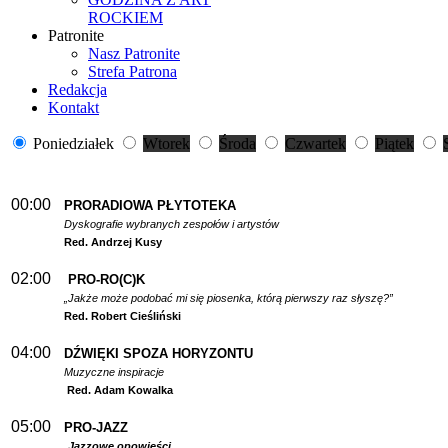
ROCKIEM
Patronite
Nasz Patronite
Strefa Patrona
Redakcja
Kontakt
Poniedziałek
Wtorek
Środa
Czwartek
Piątek
00:00
PRORADIOWA PŁYTOTEKA
Dyskografie wybranych zespołów i artystów
Red. Andrzej Kusy
02:00
PRO-RO(C)K
„Jakże może podobać mi się piosenka, którą pierwszy raz słyszę?”
Red. Robert Cieśliński
04:00
DŹWIĘKI SPOZA HORYZONTU
Muzyczne inspiracje
Red. Adam Kowalka
05:00
PRO-JAZZ
Jazzowe opowieści