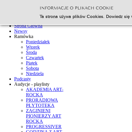
INFORMACJE O PLIKACH COOKIE
Szukaj...
Ta strona używa plików Cookies. Dowiedz się 
Go
Strona Główna
Newsy
Ramówka
Poniedziałek
Wtorek
Środa
Czwartek
Piątek
Sobota
Niedziela
Podcasty
Audycje - playlisty
AKADEMIA ART-
ROCKA
PRORADIOWA
PŁYTOTEKA
ZAGINIENI
PIONIERZY ART
ROCKA
PROGRESSIVER
GODZINA Z ART