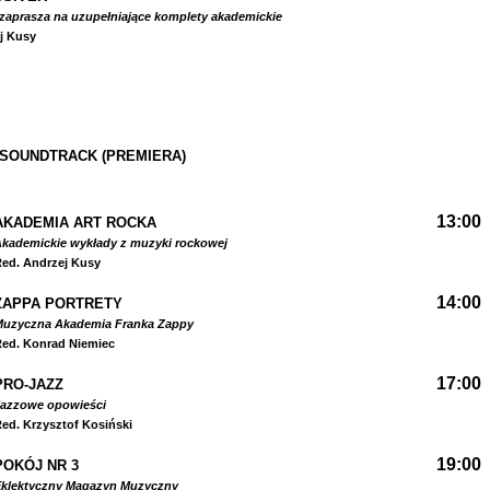
zaprasza na uzupełniające komplety akademickie
j Kusy
 SOUNDTRACK (PREMIERA)
13:00
AKADEMIA ART ROCKA
kademickie wykłady z muzyki rockowej
ed. Andrzej Kusy
14:00
ZAPPA PORTRETY
Muzyczna Akademia Franka Zappy
ed. Konrad Niemiec
17:00
PRO-JAZZ
Jazzowe opowieści
ed. Krzysztof Kosiński
19:00
POKÓJ NR 3
Eklektyczny Magazyn Muzyczny