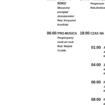
ROKU
Progressor 
Muzyczny
Red.
Andrze
przegląd
dziesięcioleci
Red. Krzysztof
Kosiński
06:00
18:00
PRO-MUSICA
CZAS NA
Progresywny
rock
i art rock
Red. Wojtek
01:00
Czulak
A
R
04:00
R
06:00
R
08:00