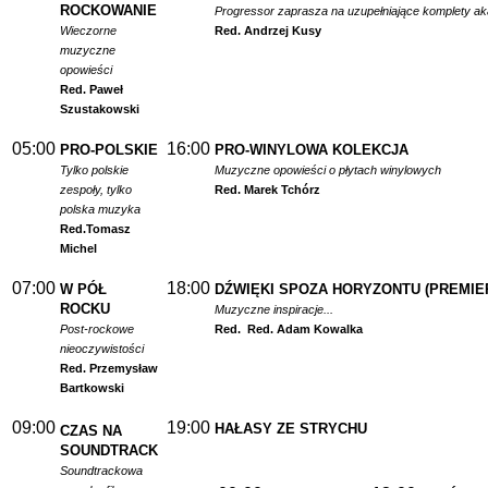
ROCKOWANIE
Progressor zaprasza na uzupełniające komplety a
Wieczorne
Red. Andrzej Kusy
muzyczne
opowieści
Red. Paweł
Szustakowski
05:00
16:00
PRO-POLSKIE
PRO-WINYLOWA KOLEKCJA
Tylko polskie
Muzyczne opowieści o płytach winylowych
zespoły, tylko
Red. Marek Tchórz
polska muzyka
Red.
Tomasz
Michel
07:00
18:00
W PÓŁ
DŹWIĘKI SPOZA HORYZONTU (PREMIE
ROCKU
Muzyczne inspiracje...
Post-rockowe
Red.
Red. Adam Kowalka
nieoczywistości
Red. Przemysław
Bartkowski
09:00
19:00
HAŁASY ZE STRYCHU
CZAS NA
SOUNDTRACK
Soundtrackowa