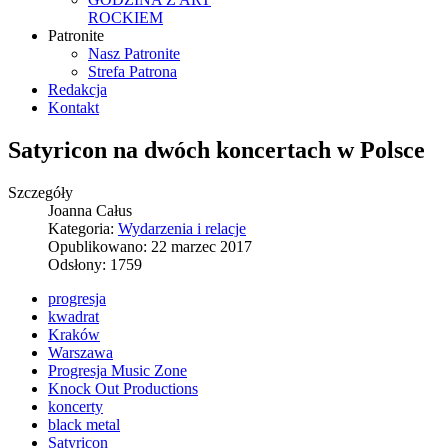
ROCKIEM
Patronite
Nasz Patronite
Strefa Patrona
Redakcja
Kontakt
Satyricon na dwóch koncertach w Polsce
Szczegóły
Joanna Całus
Kategoria:
Wydarzenia i relacje
Opublikowano: 22 marzec 2017
Odsłony: 1759
progresja
kwadrat
Kraków
Warszawa
Progresja Music Zone
Knock Out Productions
koncerty
black metal
Satyricon