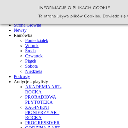
INFORMACJE O PLIKACH COOKIE
Szukaj...
Ta strona używa plików Cookies. Dowiedz się 
Go
Strona Główna
Newsy
Ramówka
Poniedziałek
Wtorek
Środa
Czwartek
Piątek
Sobota
Niedziela
Podcasty
Audycje - playlisty
AKADEMIA ART-
ROCKA
PRORADIOWA
PŁYTOTEKA
ZAGINIENI
PIONIERZY ART
ROCKA
PROGRESSIVER
GODZINA Z ART