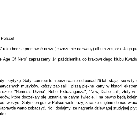
 Polsce!
17 roku będzie promować nowy (jeszcze nie nazwany) album zespołu. Jego pr
 Age Of Nero” zapraszamy 14 października do krakowskiego klubu Kwadrat 
dy i krytykę. Satyricon robi to nieprzerwanie od ponad 26 lat, stając się w
matycznych muzyków, którzy zapisali i piszą piękne karty w historii ekstr
czele. "Nemesis Divina", Rebel Extravaganza", "Now, Diabolical", złoty w
Norwegów, które doczekały się uznania na całym świecie. I na pewno będą kol
ać tworzyć. Satyricon grał w Polsce wiele razy, zawsze chętnie do nas wra
prawdę warto zobaczyć. No i dodajmy, że nagrania dziewiątej studyjnej płyty
rke...