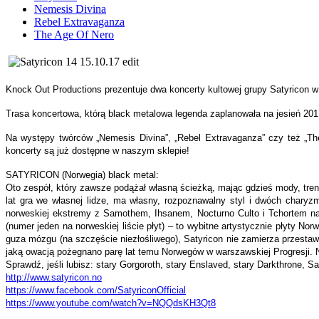
Nemesis Divina
Rebel Extravaganza
The Age Of Nero
Knock Out Productions prezentuje dwa koncerty kultowej grupy Satyricon w
Trasa koncertowa, którą black metalowa legenda zaplanowała na jesień 20
Na występy twórców „Nemesis Divina”, „Rebel Extravaganza” czy też „The
koncerty są już dostępne w naszym sklepie!
SATYRICON (Norwegia) black metal:
Oto zespół, który zawsze podążał własną ścieżką, mając gdzieś mody, tren
lat gra we własnej lidze, ma własny, rozpoznawalny styl i dwóch charyz
norweskiej ekstremy z Samothem, Ihsanem, Nocturno Culto i Tchortem na 
(numer jeden na norweskiej liście płyt) – to wybitne artystycznie płyty 
guza mózgu (na szczęście niezłośliwego), Satyricon nie zamierza przestaw
jaką owacją pożegnano parę lat temu Norwegów w warszawskiej Progresji. Na
Sprawdź, jeśli lubisz: stary Gorgoroth, stary Enslaved, stary Darkthrone, Sa
http://www.satyricon.no
https://www.facebook.com/
SatyriconOfficial
https://www.youtube.com/watch?
v=NQQdsKH3Qt8