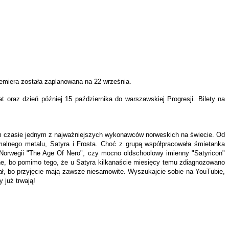
emiera została zaplanowana na 22 września.
oraz dzień później 15 października do warszawskiej Progresji. Bilety na
 tym czasie jednym z najważniejszych wykonawców norweskich na świecie. Od
emalnego metalu, Satyra i Frosta. Choć z grupą współpracowała śmietanka
 Norwegii "The Age Of Nero", czy mocno oldschoolowy imienny "Satyricon"
ejne, bo pomimo tego, że u Satyra kilkanaście miesięcy temu zdiagnozowano
cał, bo przyjęcie mają zawsze niesamowite. Wyszukajcie sobie na YouTubie,
 już trwają!