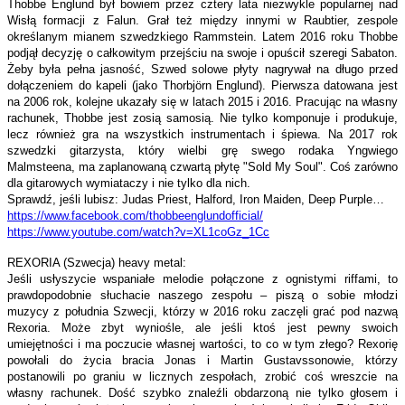
Thobbe Englund był bowiem przez cztery lata niezwykle popularnej nad
Wisłą formacji z Falun. Grał też między innymi w Raubtier, zespole
określanym mianem szwedzkiego Rammstein. Latem 2016 roku Thobbe
podjął decyzję o całkowitym przejściu na swoje i opuścił szeregi Sabaton.
Żeby była pełna jasność, Szwed solowe płyty nagrywał na długo przed
dołączeniem do kapeli (jako Thorbjörn Englund). Pierwsza datowana jest
na 2006 rok, kolejne ukazały się w latach 2015 i 2016. Pracując na własny
rachunek, Thobbe jest zosią samosią. Nie tylko komponuje i produkuje,
lecz również gra na wszystkich instrumentach i śpiewa. Na 2017 rok
szwedzki gitarzysta, który wielbi grę swego rodaka Yngwiego
Malmsteena, ma zaplanowaną czwartą płytę "Sold My Soul". Coś zarówno
dla gitarowych wymiataczy i nie tylko dla nich.
Sprawdź, jeśli lubisz: Judas Priest, Halford, Iron Maiden, Deep Purple…
https://www.facebook.com/
thobbeenglundofficial/
https://www.youtube.com/watch?
v=XL1coGz_1Cc
REXORIA (Szwecja) heavy metal:
Jeśli usłyszycie wspaniałe melodie połączone z ognistymi riffami, to
prawdopodobnie słuchacie naszego zespołu – piszą o sobie młodzi
muzycy z południa Szwecji, którzy w 2016 roku zaczęli grać pod nazwą
Rexoria. Może zbyt wyniośle, ale jeśli ktoś jest pewny swoich
umiejętności i ma poczucie własnej wartości, to co w tym złego? Rexorię
powołali do życia bracia Jonas i Martin Gustavssonowie, którzy
postanowili po graniu w licznych zespołach, zrobić coś wreszcie na
własny rachunek. Dość szybko znaleźli obdarzoną nie tylko głosem i