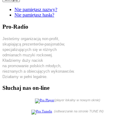
Nie pamiętasz nazwy?
Nie pamiętasz hasła?
Pro-Radio
Jesteśmy organizacją non-profit,
skupiającą prezenterów-pasjonatów,
specjalizujących się w różnych
odmianach muzyki rockowej.
Kładziemy duży nacisk
na promowanie polskich młodych,
nieznanych a obiecujących wykonawców.
Działamy w pełni legalnie.
Słuchaj nas on-line
(player lokalny w nowym oknie)
(odtwarzanie na stronie TUNE IN)