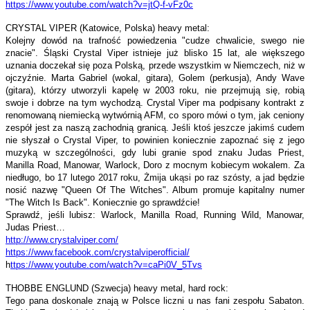
https://www.youtube.com/watch?
v=jtQ-f-vFz0c
CRYSTAL VIPER (Katowice, Polska) heavy metal:
Kolejny dowód na trafność powiedzenia "cudze chwalicie, swego nie
znacie". Śląski Crystal Viper istnieje już blisko 15 lat, ale większego
uznania doczekał się poza Polską, przede wszystkim w Niemczech, niż w
ojczyźnie. Marta Gabriel (wokal, gitara), Golem (perkusja), Andy Wave
(gitara), którzy utworzyli kapelę w 2003 roku, nie przejmują się, robią
swoje i dobrze na tym wychodzą. Crystal Viper ma podpisany kontrakt z
renomowaną niemiecką wytwórnią AFM, co sporo mówi o tym, jak ceniony
zespół jest za naszą zachodnią granicą. Jeśli ktoś jeszcze jakimś cudem
nie słyszał o Crystal Viper, to powinien koniecznie zapoznać się z jego
muzyką w szczególności, gdy lubi granie spod znaku Judas Priest,
Manilla Road, Manowar, Warlock, Doro z mocnym kobiecym wokalem. Za
niedługo, bo 17 lutego 2017 roku, Żmija ukąsi po raz szósty, a jad będzie
nosić nazwę "Queen Of The Witches". Album promuje kapitalny numer
"The Witch Is Back". Koniecznie go sprawdźcie!
Sprawdź, jeśli lubisz: Warlock, Manilla Road, Running Wild, Manowar,
Judas Priest…
http://www.crystalviper.com/
https://www.facebook.com/
crystalviperofficial/
h
ttps://www.youtube.com/watch?
v=caPi0V_5Tvs
THOBBE ENGLUND (Szwecja) heavy metal, hard rock:
Tego pana doskonale znają w Polsce liczni u nas fani zespołu Sabaton.