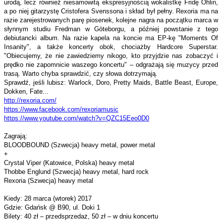
urodą, lecz również niesamowitą ekspresyjnością wokalistkę Fridę Ohlin,
a po niej gitarzystę Cristofera Svenssona i skład był pełny. Rexoria ma na
razie zarejestrowanych parę piosenek, kolejne nagra na początku marca w
słynnym studiu Fredman w Göteborgu, a później powstanie z tego
debiutancki album. Na razie kapela na koncie ma EP-kę "Moments Of
Insanity", a także koncerty obok, chociażby Hardcore Superstar.
"Obiecujemy, że nie zawiedziemy nikogo, kto przyjdzie nas zobaczyć i
prędko nie zapomnicie waszego koncertu" – odgrażają się muzycy przed
trasą. Warto chyba sprawdzić, czy słowa dotrzymają.
Sprawdź, jeśli lubisz: Warlock, Doro, Pretty Maids, Battle Beast, Europe,
Dokken, Fate...
http://rexoria.com/
https://www.facebook.com/
rexoriamusic
https://www.youtube.com/watch?
v=QZC15Eeo0D0
Zagrają:
BLOODBOUND (Szwecja) heavy metal, power metal
+
Crystal Viper (Katowice, Polska) heavy metal
Thobbe Englund (Szwecja) heavy metal, hard rock
Rexoria (Szwecja) heavy metal
Kiedy: 28 marca (wtorek) 2017
Gdzie: Gdańsk @ B90, ul. Doki 1
Bilety: 40 zł – przedsprzedaż, 50 zł – w dniu koncertu