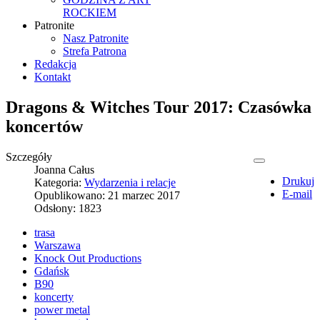
ROCKIEM
Patronite
Nasz Patronite
Strefa Patrona
Redakcja
Kontakt
Dragons & Witches Tour 2017: Czasówka
koncertów
Szczegóły
Joanna Całus
Drukuj
Kategoria:
Wydarzenia i relacje
E-mail
Opublikowano: 21 marzec 2017
Odsłony: 1823
trasa
Warszawa
Knock Out Productions
Gdańsk
B90
koncerty
power metal