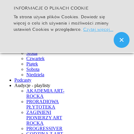
INFORMACJE O PLIKACH COOKIE
Szukaj...
Ta strona używa plików Cookies. Dowiedz się
Go
więcej o celu ich używania i możliwości zmiany
Strona Główna
ustawień Cookies w przeglądarce.
Czytaj więcej...
Newsy
Ramówka
Poniedziałek
Wtorek
Środa
Czwartek
Piątek
Sobota
Niedziela
Podcasty
Audycje - playlisty
AKADEMIA ART-
ROCKA
PRORADIOWA
PŁYTOTEKA
ZAGINIENI
PIONIERZY ART
ROCKA
PROGRESSIVER
GODZINA Z ART