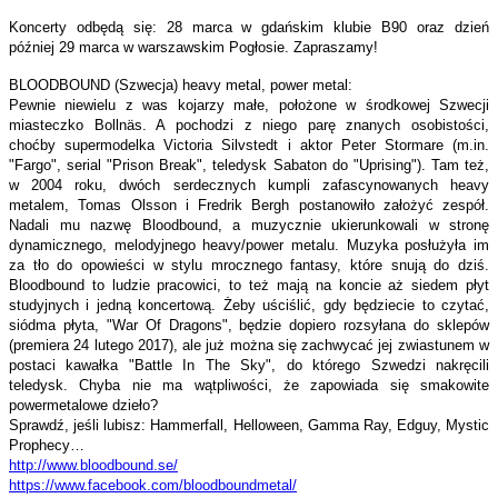
Koncerty odbędą się: 28 marca w gdańskim klubie B90 oraz dzień
później 29 marca w warszawskim Pogłosie. Zapraszamy!
BLOODBOUND (Szwecja) heavy metal, power metal:
Pewnie niewielu z was kojarzy małe, położone w środkowej Szwecji
miasteczko Bollnäs. A pochodzi z niego parę znanych osobistości,
choćby supermodelka Victoria Silvstedt i aktor Peter Stormare (m.in.
"Fargo", serial "Prison Break", teledysk Sabaton do "Uprising"). Tam też,
w 2004 roku, dwóch serdecznych kumpli zafascynowanych heavy
metalem, Tomas Olsson i Fredrik Bergh postanowiło założyć zespół.
Nadali mu nazwę Bloodbound, a muzycznie ukierunkowali w stronę
dynamicznego, melodyjnego heavy/power metalu. Muzyka posłużyła im
za tło do opowieści w stylu mrocznego fantasy, które snują do dziś.
Bloodbound to ludzie pracowici, to też mają na koncie aż siedem płyt
studyjnych i jedną koncertową. Żeby uściślić, gdy będziecie to czytać,
siódma płyta, "War Of Dragons", będzie dopiero rozsyłana do sklepów
(premiera 24 lutego 2017), ale już można się zachwycać jej zwiastunem w
postaci kawałka "Battle In The Sky", do którego Szwedzi nakręcili
teledysk. Chyba nie ma wątpliwości, że zapowiada się smakowite
powermetalowe dzieło?
Sprawdź, jeśli lubisz: Hammerfall, Helloween, Gamma Ray, Edguy, Mystic
Prophecy…
http://www.bloodbound.se/
https://www.facebook.com/
bloodboundmetal/