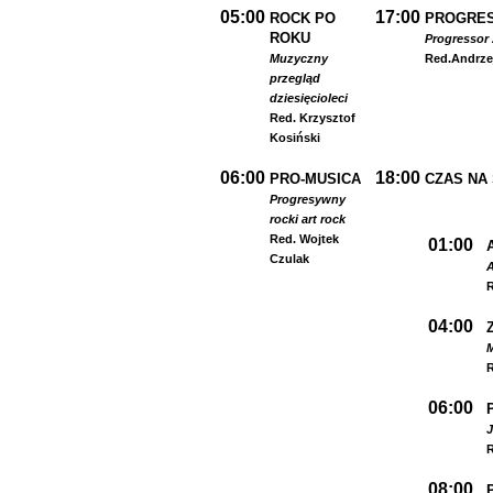
05:00
17:00
ROCK PO
PROGRES
ROKU
Progressor 
Muzyczny
Red.
Andrze
przegląd
dziesięcioleci
Red. Krzysztof
Kosiński
06:00
18:00
PRO-MUSICA
CZAS NA
Progresywny
rock
i art rock
Red. Wojtek
01:00
Czulak
A
R
04:00
R
06:00
R
08:00