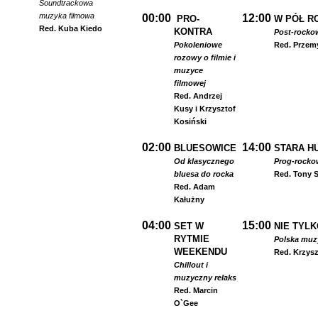
Soundtrackowa
muzyka filmowa
00:00
12:00
PRO-
W PÓŁ R
Red. Kuba Kiedo
KONTRA
Post-rocko
Pokoleniowe
Red. Przem
rozowy o filmie i
muzyce
filmowej
Red. Andrzej
Kusy i Krzysztof
Kosiński
02:00
14:00
BLUESOWICE
STARA HU
Od klasycznego
Prog-rocko
bluesa do rocka
Red. Tony S
Red. Adam
Kałużny
04:00
15:00
SET W
NIE TYLK
RYTMIE
Polska muzyk
WEEKENDU
Red. Krzysz
Chillout i
muzyczny relaks
Red. Marcin
O`Gee