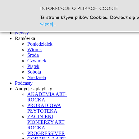
INFORMACJE O PLIKACH COOKIE
Szukaj...
Ta strona używa plików Cookies. Dowiedz się w
Go
więcej...
Strona Główna
Newsy
Ramówka
Poniedziałek
Wtorek
Środa
Czwartek
Piątek
Sobota
Niedziela
Podcasty
Audycje - playlisty
AKADEMIA ART-
ROCKA
PRORADIOWA
PŁYTOTEKA
ZAGINIENI
PIONIERZY ART
ROCKA
PROGRESSIVER
GODZINA Z ART