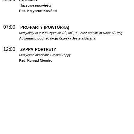
Jazzowe opowieści
Red. Krzysztof Kosiński
07:00
PRO-PARTY (POWTÓRKA)
Muzyczny klub z muzyką lat 70`, 80`, 90` oraz archiwum Rock`N`Prog
Automusic pod redakcją Krzyśka Jestera Barana
12:00
ZAPPA
PORTRETY
–
Muzyczna akademia Franka Zappy
Red. Konrad Niemiec