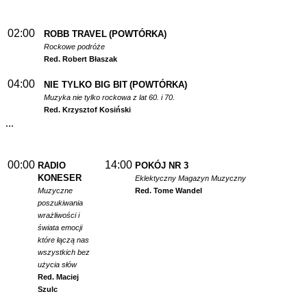
02:00
ROBB TRAVEL
(POWTÓRKA)
Rockowe podróże
Red. Robert Błaszak
04:00
NIE TYLKO BIG BIT
(POWTÓRKA)
Muzyka nie tylko rockowa z lat 60. i 70.
Red. Krzysztof Kosiński
...
00:00
14:00
RADIO
POKÓJ NR 3
KONESER
Eklektyczny Magazyn Muzyczny
Muzyczne
Red. Tome Wandel
poszukiwania
wrażliwości i
świata emocji
które łączą nas
wszystkich bez
użycia słów
Red. Maciej
Szulc