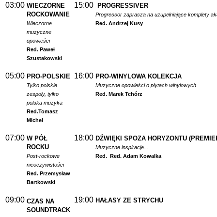
03:00
15:00
WIECZORNE
PROGRESSIVER
ROCKOWANIE
Progressor zaprasza na uzupełniające komplety a
Wieczorne
Red. Andrzej Kusy
muzyczne
opowieści
Red. Paweł
Szustakowski
05:00
16:00
PRO-POLSKIE
PRO-WINYLOWA KOLEKCJA
Tylko polskie
Muzyczne opowieści o płytach winylowych
zespoły, tylko
Red. Marek Tchórz
polska muzyka
Red.
Tomasz
Michel
07:00
18:00
W PÓŁ
DŹWIĘKI SPOZA HORYZONTU (PREMIE
ROCKU
Muzyczne inspiracje...
Post-rockowe
Red.
Red. Adam Kowalka
nieoczywistości
Red. Przemysław
Bartkowski
09:00
19:00
HAŁASY ZE STRYCHU
CZAS NA
SOUNDTRACK