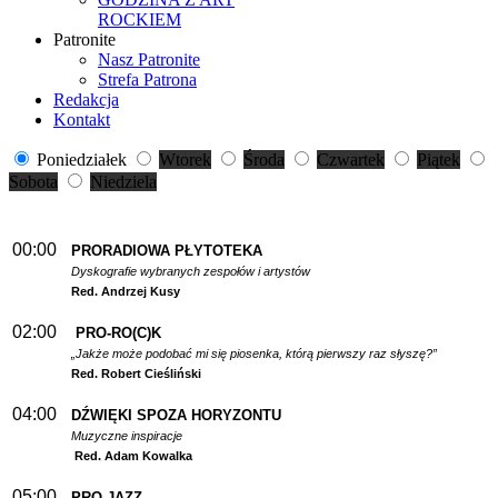
ROCKIEM
Patronite
Nasz Patronite
Strefa Patrona
Redakcja
Kontakt
Poniedziałek
Wtorek
Środa
Czwartek
Piątek
Sobota
Niedziela
00:00
PRORADIOWA PŁYTOTEKA
Dyskografie wybranych zespołów i artystów
Red. Andrzej Kusy
02:00
PRO-RO(C)K
„Jakże może podobać mi się piosenka, którą pierwszy raz słyszę?”
Red. Robert Cieśliński
04:00
DŹWIĘKI SPOZA HORYZONTU
Muzyczne inspiracje
Red. Adam Kowalka
05:00
PRO-JAZZ