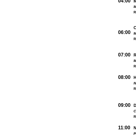
04:00
M
R
06:00
M
R
07:00
M
R
08:00
N
R
09:00
D
C
R
11:00
N
P