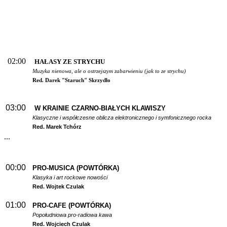
02:00
HAŁASY ZE STRYCHU
Muzyka nienowa, ale o ostrzejszym zabarwieniu (jak to ze strychu)
Red. Darek "Staruch" Skrzydło
03:00
W
KRAINIE CZARNO-BIAŁYCH KLAWISZY
Klasyczne i współczesne oblicza elektronicznego i symfonicznego rocka
Red. Marek Tchórz
...
00:00
PRO-MUSICA (POWTÓRKA)
Klasyka i art rockowe nowości
Red. Wojtek Czulak
01:00
PRO-CAFE (POWTÓRKA)
Popołudniowa pro-radiowa kawa
Red. Wojciech Czulak