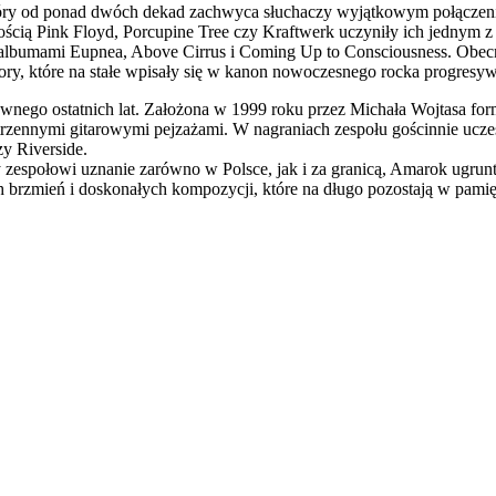
tóry od ponad dwóch dekad zachwyca słuchaczy wyjątkowym połączenie
ością Pink Floyd, Porcupine Tree czy Kraftwerk uczyniły ich jednym z
i albumami Eupnea, Above Cirrus i Coming Up to Consciousness. Obec
ry, które na stałe wpisały się w kanon nowoczesnego rocka progresy
wnego ostatnich lat. Założona w 1999 roku przez Michała Wojtasa fo
trzennymi gitarowymi pejzażami. W nagraniach zespołu gościnnie uczest
zy Riverside.
y zespołowi uznanie zarówno w Polsce, jak i za granicą, Amarok ugru
 brzmień i doskonałych kompozycji, które na długo pozostają w pamię