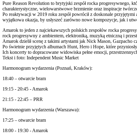
Pure Reason Revolution to brytyjski zespół rocka progresywnego, k
charakterystyczne, wielowarstwowe brzmienie oraz inspiracje twórcz
Po reaktywacji w 2019 roku zespół powrócił z doskonale przyjętym
wyjątkowa okazja, by usłyszeć zarówno nowe kompozycje, jak i utwo
Amarok to jeden z najciekawszych polskich zespołów rocka progresy
rock progresywny z ambientem, elektroniką, muzyką etniczną i przes
Amarok dzielił scenę z takimi artystami jak Nick Mason, Gazpacho c
Po świetnie przyjętych albumach Hunt, Hero i Hope, które przyniosł
Ich koncerty to dopracowane widowiska pełne emocji, przestrzennych
Tekst i foto: Independent Music Market
Harmonogram wydarzenia (Poznań, Kraków):
18:40 – otwarcie bram
19:15 - 20:45 - Amarok
21:15 - 22:45 – PRR
Harmonogram wydarzenia (Warszawa):
17:25 – otwarcie bram
18:00 - 19:30 - Amarok