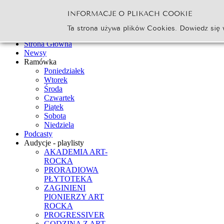
INFORMACJE O PLIKACH COOKIE
Szukaj...
Ta strona używa plików Cookies. Dowiedz się 
Go
Strona Główna
Newsy
Ramówka
Poniedziałek
Wtorek
Środa
Czwartek
Piątek
Sobota
Niedziela
Podcasty
Audycje - playlisty
AKADEMIA ART-
ROCKA
PRORADIOWA
PŁYTOTEKA
ZAGINIENI
PIONIERZY ART
ROCKA
PROGRESSIVER
GODZINA Z ART