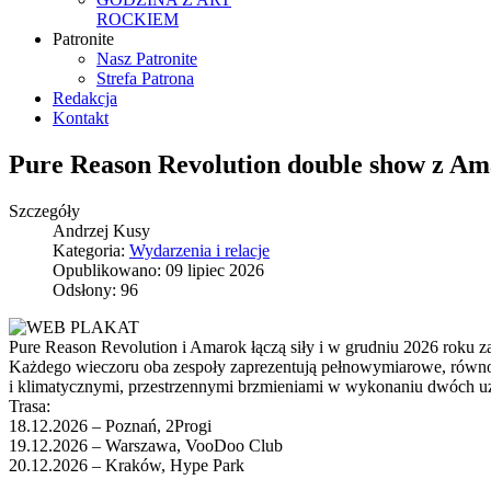
ROCKIEM
Patronite
Nasz Patronite
Strefa Patrona
Redakcja
Kontakt
Pure Reason Revolution double show z A
Szczegóły
Andrzej Kusy
Kategoria:
Wydarzenia i relacje
Opublikowano: 09 lipiec 2026
Odsłony: 96
Pure Reason Revolution i Amarok łączą siły i w grudniu 2026 roku z
Każdego wieczoru oba zespoły zaprezentują pełnowymiarowe, równor
i klimatycznymi, przestrzennymi brzmieniami w wykonaniu dwóch uzna
Trasa:
18.12.2026 – Poznań, 2Progi
19.12.2026 – Warszawa, VooDoo Club
20.12.2026 – Kraków, Hype Park