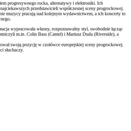
m progresywnego rocka, alternatywy i elektroniki. Ich
 najciekawszych przedstawicieli współczesnej sceny progrockowej.
nie muzycy pracują nad kolejnym wydawnictwem, a ich koncerty to
wnego.
rmacja wypracowała własny, rozpoznawalny styl, swobodnie łącząc
niczyli m.in. Colin Bass (Camel) i Mariusz Duda (Riverside), a
ntował swoją pozycję w czołówce europejskiej sceny progrockowej.
ci słuchaczy.