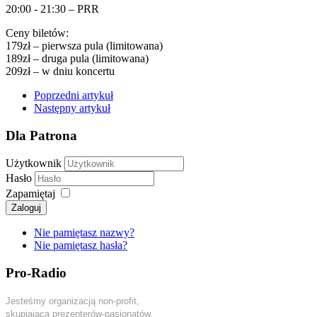
20:00 - 21:30 – PRR
Ceny biletów:
179zł – pierwsza pula (limitowana)
189zł – druga pula (limitowana)
209zł – w dniu koncertu
Poprzedni artykuł
Następny artykuł
Dla Patrona
Użytkownik
Hasło
Zapamiętaj
Zaloguj
Nie pamiętasz nazwy?
Nie pamiętasz hasła?
Pro-Radio
Jesteśmy organizacją non-profit,
skupiającą prezenterów-pasjonatów,