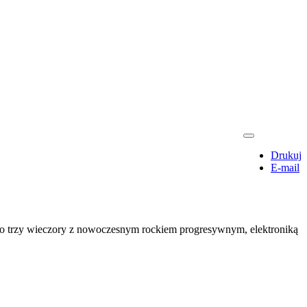
Drukuj
E-mail
 To trzy wieczory z nowoczesnym rockiem progresywnym, elektroniką