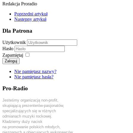
Redakcja Proradio
Poprzedni artykuł
Następny artykuł
Dla Patrona
Użytkownik
Hasło
Zapamiętaj
Zaloguj
Nie pamiętasz nazwy?
Nie pamiętasz hasła?
Pro-Radio
Jesteśmy organizacją non-profit,
skupiającą prezenterów-pasjonatów,
specjalizujących się w różnych
odmianach muzyki rockowej.
Kładziemy duży nacisk
na promowanie polskich młodych,
nieznanych a obiecujących wykonawców.