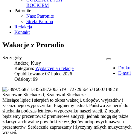
ROCKIEM
Patronite
Nasz Patronite
Strefa Patrona
Redakcja
Kontakt
Wakacje z Proradio
Szczegóły
Andrzej Kusy
Drukuj
Kategoria:
Wydarzenia i relacje
E-mail
Opublikowano: 07 lipiec 2026
Odsłony: 99
Szanowne Słuchaczki, Szanowni Słuchacze
Miesiące lipiec i sierpień to okres wakacji, urlopów, wyjazdów i
zasłużonego wypoczynku. Pragniemy jednak Państwa zachęcić do
słuchania podczas letniego wypoczynku naszej stacji. Z reguły
będziemy prezentować premierowe audycji, jednak mogą się także
zdarzyć archiwalne powtórki ze względów urlopowych naszych
prezenterów. Serdecznie zapraszamy i życzymy miłych muzycznych
wrażeń.