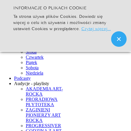
INFORMACJE O PLIKACH COOKIE
Szukaj...
Ta strona używa plików Cookies. Dowiedz się
Go
więcej o celu ich używania i możliwości zmiany
Strona Główna
ustawień Cookies w przeglądarce.
Czytaj więcej...
Newsy
Ramówka
Poniedziałek
Wtorek
Środa
Czwartek
Piątek
Sobota
Niedziela
Podcasty
Audycje - playlisty
AKADEMIA ART-
ROCKA
PRORADIOWA
PŁYTOTEKA
ZAGINIENI
PIONIERZY ART
ROCKA
PROGRESSIVER
GODZINA Z ART