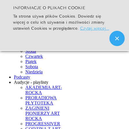
INFORMACJE O PLIKACH COOKIE
Szukaj...
Ta strona używa plików Cookies. Dowiedz się
Go
więcej o celu ich używania i możliwości zmiany
Strona Główna
ustawień Cookies w przeglądarce.
Czytaj więcej...
Newsy
Ramówka
Poniedziałek
Wtorek
Środa
Czwartek
Piątek
Sobota
Niedziela
Podcasty
Audycje - playlisty
AKADEMIA ART-
ROCKA
PRORADIOWA
PŁYTOTEKA
ZAGINIENI
PIONIERZY ART
ROCKA
PROGRESSIVER
GODZINA Z ART