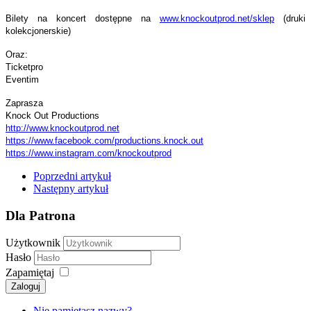
Bilety na koncert dostępne na
www.knockoutprod.net/sklep
(druki
kolekcjonerskie)
Oraz:
Ticketpro
Eventim
Zaprasza
Knock Out Productions
http://www.knockoutprod.net
https://www.facebook.com/
productions.knock.out
https://www.instagram.com/
knockoutprod
Poprzedni artykuł
Następny artykuł
Dla Patrona
Użytkownik
Hasło
Zapamiętaj
Zaloguj
Nie pamiętasz nazwy?