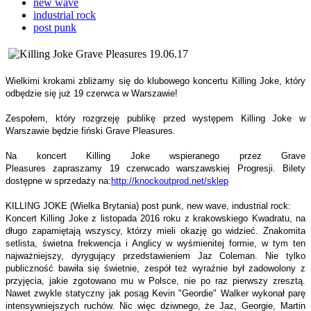
new wave
industrial rock
post punk
Wielkimi krokami zbliżamy się do klubowego koncertu Killing Joke, który
odbędzie się już 19 czerwca w Warszawie!
Zespołem, który rozgrzeję publikę przed występem Killing Joke w
Warszawie będzie fiński Grave Pleasures.
Na koncert Killing Joke wspieranego przez Grave
Pleasures zapraszamy 19 czerwcado warszawskiej Progresji. Bilety
dostępne w sprzedaży na:
http://knockoutprod.net/sklep
KILLING JOKE (Wielka Brytania) post punk, new wave, industrial rock:
Koncert Killing Joke z listopada 2016 roku z krakowskiego Kwadratu, na
długo zapamiętają wszyscy, którzy mieli okazję go widzieć. Znakomita
setlista, świetna frekwencja i Anglicy w wyśmienitej formie, w tym ten
najważniejszy, dyrygujący przedstawieniem Jaz Coleman. Nie tylko
publiczność bawiła się świetnie, zespół też wyraźnie był zadowolony z
przyjęcia, jakie zgotowano mu w Polsce, nie po raz pierwszy zresztą.
Nawet zwykle statyczny jak posąg Kevin "Geordie" Walker wykonał parę
intensywniejszych ruchów. Nic więc dziwnego, że Jaz, Georgie, Martin