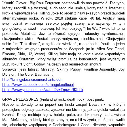
"Youth" Glover i Big Paul Ferguson postanowili do nas powrócić. Dla tych,
którzy urodzili się wczoraj, a do tego nie umieją korzystać z Internetu,
krótkie wprowadzenie. Killing Joke to jeden z największych przedstawicieli
alternatywnego rocka. W roku 2018 stuknie kapeli 40 lat. Anglicy mają
swój udział w rozwoju szeroko pojętej sceny alternatywnej, w tym
grunge'owej, a nawet metalowej. Ich kompozycję "The Wait" wiele lat temu
przerobiła Metallica. Jaz to również dyrygent orkiestry symfonicznej,
okazjonalnie aktor. Postać charyzmatyczna, nieobliczalna. Obejrzyjcie
sobie film "Rok diabła", a będziecie wiedzieć, o co chodzi. Youth to jeden
z najbardziej wziętych producentów na Wyspach (m.in. Alien Sex Fiend,
Erasure, Dido, U2, Verve). Killing Joke mają na koncie wiele wspaniałych
albumów. Ostatnim, który wciąż promują na koncertach, jest wydany w
2015 roku "Pylon". Gotowi na death and resurrection show?!
Sprawdź, jeśli lubisz: Ministry, Skinny Puppy, Frontline Assembly, Joy
Division, The Cure, Bauhaus…
http://killingjoke.
noisemerchants.com
https://www.facebook.com/
killingjokeofficial
https://www.youtube.com/watch?
v=TnpwuRlXbhk
GRAVE PLEASURES (Finlandia) rock, death rock, post punk:
Niespełna dekadę temu pojawił się fiński zespół Beastmilk, w którym
przepiękne odgłosy paszczą wydawał nie kto inny, jak angielski wokalista
Kvohst. Kiedy melduje się w hotelu, pokazuje dokumenty na nazwisko
Matt McNerney, a kiedy ktoś go zapyta, co robił w życiu, może pochwalić
się, chociażby współpracą z Dodheimsgard i Code. Niestety, wspaniale