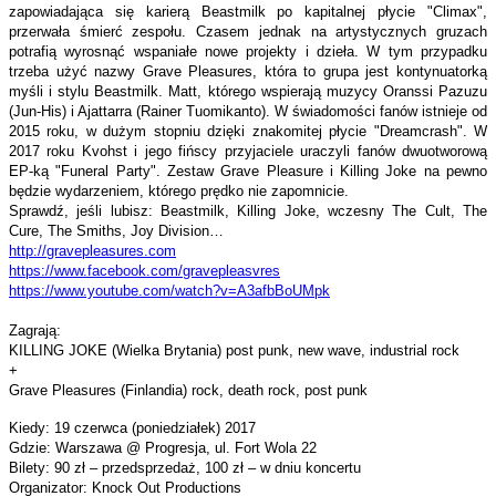
zapowiadająca się karierą Beastmilk po kapitalnej płycie "Climax",
przerwała śmierć zespołu. Czasem jednak na artystycznych gruzach
potrafią wyrosnąć wspaniałe nowe projekty i dzieła. W tym przypadku
trzeba użyć nazwy Grave Pleasures, która to grupa jest kontynuatorką
myśli i stylu Beastmilk. Matt, którego wspierają muzycy Oranssi Pazuzu
(Jun-His) i Ajattarra (Rainer Tuomikanto). W świadomości fanów istnieje od
2015 roku, w dużym stopniu dzięki znakomitej płycie "Dreamcrash". W
2017 roku Kvohst i jego fińscy przyjaciele uraczyli fanów dwuotworową
EP-ką "Funeral Party". Zestaw Grave Pleasure i Killing Joke na pewno
będzie wydarzeniem, którego prędko nie zapomnicie.
Sprawdź, jeśli lubisz: Beastmilk, Killing Joke, wczesny The Cult, The
Cure, The Smiths, Joy Division…
http://gravepleasures.com
https://www.facebook.com/
gravepleasvres
https://www.youtube.com/watch?
v=A3afbBoUMpk
Zagrają:
KILLING JOKE (Wielka Brytania) post punk, new wave, industrial rock
+
Grave Pleasures (Finlandia) rock, death rock, post punk
Kiedy: 19 czerwca (poniedziałek) 2017
Gdzie: Warszawa @ Progresja, ul. Fort Wola 22
Bilety: 90 zł – przedsprzedaż, 100 zł – w dniu koncertu
Organizator: Knock Out Productions