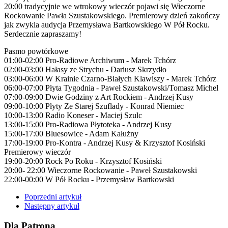
20:00 tradycyjnie we wtrokowy wieczór pojawi się Wieczorne
Rockowanie Pawła Szustakowskiego. Premierowy dzień zakończy
jak zwykla audycja Przemysława Bartkowskiego W Pół Rocku.
Serdecznie zapraszamy!
Pasmo powtórkowe
01:00-02:00 Pro-Radiowe Archiwum - Marek Tchórz
02:00-03:00 Hałasy ze Strychu - Dariusz Skrzydło
03:00-06:00 W Krainie Czarno-Białych Klawiszy - Marek Tchórz
06:00-07:00 Płyta Tygodnia - Paweł Szustakowski/Tomasz Michel
07:00-09:00 Dwie Godziny z Art Rockiem - Andrzej Kusy
09:00-10:00 Płyty Ze Starej Szuflady - Konrad Niemiec
10:00-13:00 Radio Koneser - Maciej Szulc
13:00-15:00 Pro-Radiowa Płytoteka - Andrzej Kusy
15:00-17:00 Bluesowice - Adam Kałużny
17:00-19:00 Pro-Kontra - Andrzej Kusy & Krzysztof Kosiński
Premierowy wieczór
19:00-20:00 Rock Po Roku - Krzysztof Kosiński
20:00- 22:00 Wieczorne Rockowanie - Paweł Szustakowski
22:00-00:00 W Pół Rocku - Przemysław Bartkowski
Poprzedni artykuł
Następny artykuł
Dla Patrona