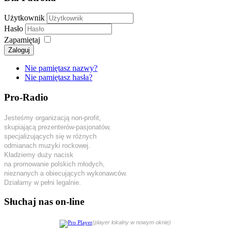
Użytkownik
Hasło
Zapamiętaj
Zaloguj
Nie pamiętasz nazwy?
Nie pamiętasz hasła?
Pro-Radio
Jesteśmy organizacją non-profit,
skupiającą prezenterów-pasjonatów,
specjalizujących się w różnych
odmianach muzyki rockowej.
Kładziemy duży nacisk
na promowanie polskich młodych,
nieznanych a obiecujących wykonawców.
Działamy w pełni legalnie.
Słuchaj nas on-line
(player lokalny w nowym oknie)