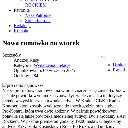
ROCKIEM
Patronite
Nasz Patronite
Strefa Patrona
Redakcja
Kontakt
Nowa ramówka na wtorek
Szczegóły
Andrzej Kusy
Drukuj
Kategoria:
Wydarzenia i relacje
E-mail
Opublikowano: 09 wrzesień 2025
Odsłony: 284
Nasza pro-radiowa ramówka na wtorek znacznie się zmieniła. Już w
paśmie powtórkowym mozna zauważyć wiele zmian, a to dotyczy
przede wszytskim czasu trwania audycji W Krainie CBK i Radio
Koneser, które zostały wydłużone do trzech godzin oraz audycja
Pro-Kontra, która trwa dwie godziny. W paśmie powtórkowym
pojawiła się także powtórka niedzielnej audycji Dwie Godziny z Art
Rockiem. W paśmie premierod godziny 19:00 nadawać będziemy
audycję Krzysztofa Kosińskiego Rock Po Roku, a od godziny