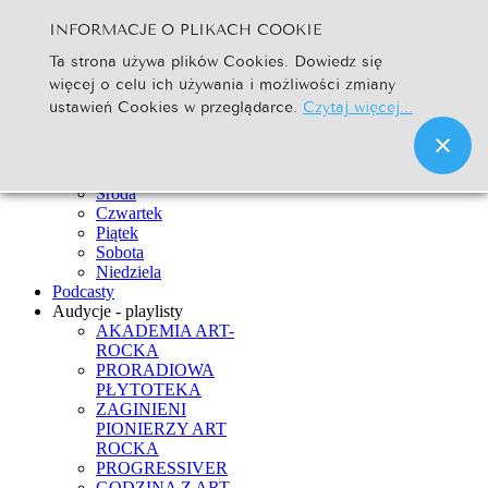
INFORMACJE O PLIKACH COOKIE
Szukaj...
Ta strona używa plików Cookies. Dowiedz się
Go
więcej o celu ich używania i możliwości zmiany
Strona Główna
ustawień Cookies w przeglądarce.
Czytaj więcej...
Newsy
Ramówka
Poniedziałek
Wtorek
Środa
Czwartek
Piątek
Sobota
Niedziela
Podcasty
Audycje - playlisty
AKADEMIA ART-
ROCKA
PRORADIOWA
PŁYTOTEKA
ZAGINIENI
PIONIERZY ART
ROCKA
PROGRESSIVER
GODZINA Z ART