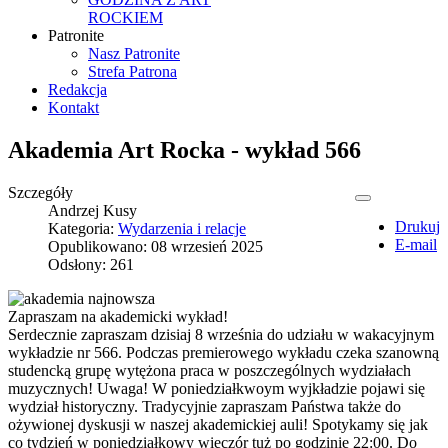
ROCKIEM
Patronite
Nasz Patronite
Strefa Patrona
Redakcja
Kontakt
Akademia Art Rocka - wykład 566
Szczegóły
Andrzej Kusy
Drukuj
Kategoria:
Wydarzenia i relacje
E-mail
Opublikowano: 08 wrzesień 2025
Odsłony: 261
Zapraszam na akademicki wykład!
Serdecznie zapraszam dzisiaj 8 września do udziału w wakacyjnym
wykładzie nr 566. Podczas premierowego wykładu czeka szanowną
studencką grupę wytężona praca w poszczególnych wydziałach
muzycznych! Uwaga! W poniedziałkwoym wyjkładzie pojawi się
wydział historyczny. Tradycyjnie zapraszam Państwa także do
ożywionej dyskusji w naszej akademickiej auli! Spotykamy się jak
co tydzień w poniedziałkowy wieczór tuż po godzinie 22:00. Do