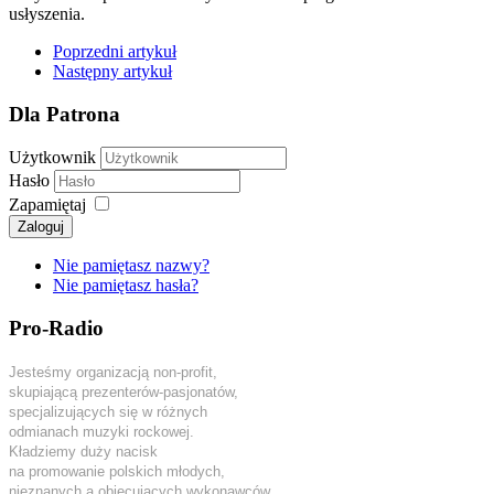
usłyszenia.
Poprzedni artykuł
Następny artykuł
Dla Patrona
Użytkownik
Hasło
Zapamiętaj
Zaloguj
Nie pamiętasz nazwy?
Nie pamiętasz hasła?
Pro-Radio
Jesteśmy organizacją non-profit,
skupiającą prezenterów-pasjonatów,
specjalizujących się w różnych
odmianach muzyki rockowej.
Kładziemy duży nacisk
na promowanie polskich młodych,
nieznanych a obiecujących wykonawców.