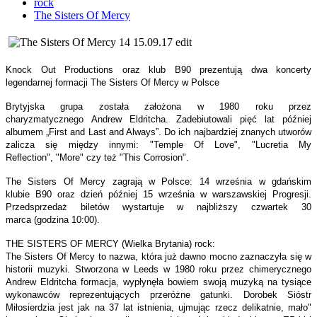
rock
The Sisters Of Mercy
Knock Out Productions oraz klub B90 prezentują dwa koncerty
legendarnej formacji The Sisters Of Mercy w Polsce
Brytyjska grupa została założona w 1980 roku przez
charyzmatycznego Andrew Eldritcha. Zadebiutowali pięć lat później
albumem „First and Last and Always”. Do ich najbardziej znanych utworów
zalicza się między innymi: "Temple Of Love", "Lucretia My
Reflection", "More" czy też "This Corrosion".
The Sisters Of Mercy zagrają w Polsce: 14 września w gdańskim
klubie B90 oraz dzień później 15 września w warszawskiej Progresji.
Przedsprzedaż biletów wystartuje w najbliższy czwartek 30
marca (godzina 10:00).
THE SISTERS OF MERCY (Wielka Brytania) rock:
The Sisters Of Mercy to nazwa, która już dawno mocno zaznaczyła się w
historii muzyki. Stworzona w Leeds w 1980 roku przez chimerycznego
Andrew Eldritcha formacja, wypłynęła bowiem swoją muzyką na tysiące
wykonawców reprezentujących przeróżne gatunki. Dorobek Sióstr
Miłosierdzia jest jak na 37 lat istnienia, ujmując rzecz delikatnie, mało"