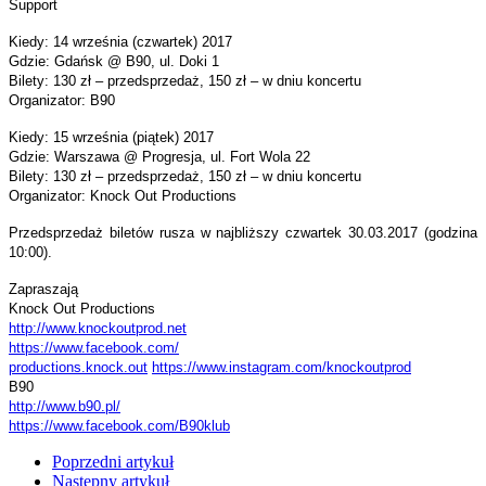
Support
Kiedy: 14 września (czwartek) 2017
Gdzie: Gdańsk @ B90, ul. Doki 1
Bilety: 130 zł – przedsprzedaż, 150 zł – w dniu koncertu
Organizator: B90
Kiedy: 15 września (piątek) 2017
Gdzie: Warszawa @ Progresja, ul. Fort Wola 22
Bilety: 130 zł – przedsprzedaż, 150 zł – w dniu koncertu
Organizator: Knock Out Productions
Przedsprzedaż biletów rusza w najbliższy czwartek 30.03.2017 (godzina
10:00).
Zapraszają
Knock Out Productions
http://www.knockoutprod.net
https://www.facebook.com/
productions.knock.out
https://www.instagram.com/
knockoutprod
B90
http://www.b90.pl/
https://www.facebook.com/
B90klub
Poprzedni artykuł
Następny artykuł