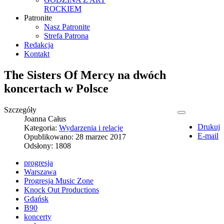
ROCKIEM
Patronite
Nasz Patronite
Strefa Patrona
Redakcja
Kontakt
The Sisters Of Mercy na dwóch
koncertach w Polsce
Szczegóły
Joanna Całus
Drukuj
Kategoria:
Wydarzenia i relacje
E-mail
Opublikowano: 28 marzec 2017
Odsłony: 1808
progresja
Warszawa
Progresja Music Zone
Knock Out Productions
Gdańsk
B90
koncerty