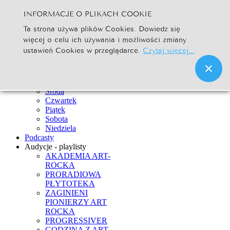
INFORMACJE O PLIKACH COOKIE
Szukaj...
Ta strona używa plików Cookies. Dowiedz się
Go
więcej o celu ich używania i możliwości zmiany
Strona Główna
ustawień Cookies w przeglądarce.
Czytaj więcej...
Newsy
Ramówka
Poniedziałek
Wtorek
Środa
Czwartek
Piątek
Sobota
Niedziela
Podcasty
Audycje - playlisty
AKADEMIA ART-
ROCKA
PRORADIOWA
PŁYTOTEKA
ZAGINIENI
PIONIERZY ART
ROCKA
PROGRESSIVER
GODZINA Z ART