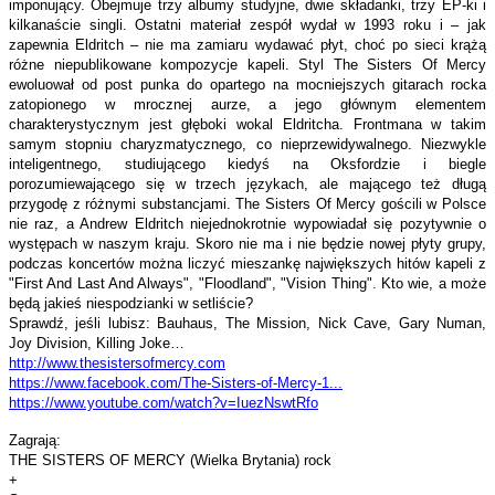
imponujący. Obejmuje trzy albumy studyjne, dwie składanki, trzy EP-ki i
kilkanaście singli. Ostatni materiał zespół wydał w 1993 roku i – jak
zapewnia Eldritch – nie ma zamiaru wydawać płyt, choć po sieci krążą
różne niepublikowane kompozycje kapeli. Styl The Sisters Of Mercy
ewoluował od post punka do opartego na mocniejszych gitarach rocka
zatopionego w mrocznej aurze, a jego głównym elementem
charakterystycznym jest głęboki wokal Eldritcha. Frontmana w takim
samym stopniu charyzmatycznego, co nieprzewidywalnego. Niezwykle
inteligentnego, studiującego kiedyś na Oksfordzie i biegle
porozumiewającego się w trzech językach, ale mającego też długą
przygodę z różnymi substancjami. The Sisters Of Mercy gościli w Polsce
nie raz, a Andrew Eldritch niejednokrotnie wypowiadał się pozytywnie o
występach w naszym kraju. Skoro nie ma i nie będzie nowej płyty grupy,
podczas koncertów można liczyć mieszankę największych hitów kapeli z
"First And Last And Always", "Floodland", "Vision Thing". Kto wie, a może
będą jakieś niespodzianki w setliście?
Sprawdź, jeśli lubisz: Bauhaus, The Mission, Nick Cave, Gary Numan,
Joy Division, Killing Joke…
http://www.thesistersofmercy.
com
https://www.facebook.com/The-
Sisters-of-Mercy-1...
https://www.youtube.com/watch?
v=IuezNswtRfo
Zagrają:
THE SISTERS OF MERCY (Wielka Brytania) rock
+