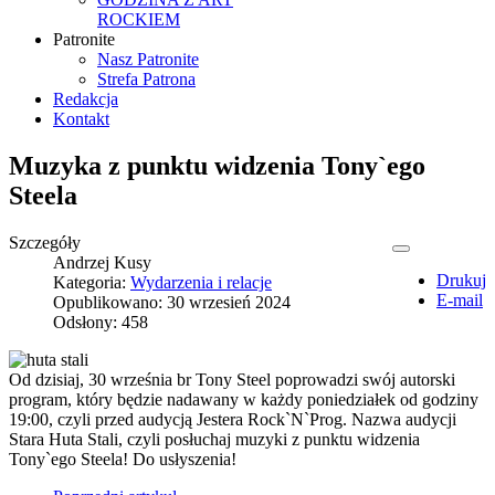
ROCKIEM
Patronite
Nasz Patronite
Strefa Patrona
Redakcja
Kontakt
Muzyka z punktu widzenia Tony`ego
Steela
Szczegóły
Andrzej Kusy
Drukuj
Kategoria:
Wydarzenia i relacje
E-mail
Opublikowano: 30 wrzesień 2024
Odsłony: 458
Od dzisiaj, 30 września br Tony Steel poprowadzi swój autorski
program, który będzie nadawany w każdy poniedziałek od godziny
19:00, czyli przed audycją Jestera Rock`N`Prog. Nazwa audycji
Stara Huta Stali, czyli posłuchaj muzyki z punktu widzenia
Tony`ego Steela! Do usłyszenia!