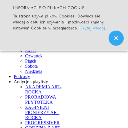
INFORMACJE O PLIKACH COOKIE
Szukaj...
Ta strona używa plików Cookies. Dowiedz się
Go
więcej o celu ich używania i możliwości zmiany
Strona Główna
ustawień Cookies w przeglądarce.
Czytaj więcej...
Newsy
Ramówka
Poniedziałek
Wtorek
Środa
Czwartek
Piątek
Sobota
Niedziela
Podcasty
Audycje - playlisty
AKADEMIA ART-
ROCKA
PRORADIOWA
PŁYTOTEKA
ZAGINIENI
PIONIERZY ART
ROCKA
PROGRESSIVER
GODZINA Z ART