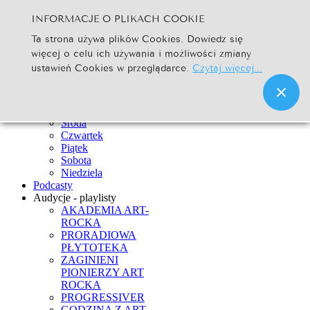
INFORMACJE O PLIKACH COOKIE
Szukaj...
Ta strona używa plików Cookies. Dowiedz się
Go
więcej o celu ich używania i możliwości zmiany
Strona Główna
ustawień Cookies w przeglądarce.
Czytaj więcej...
Newsy
Ramówka
Poniedziałek
Wtorek
Środa
Czwartek
Piątek
Sobota
Niedziela
Podcasty
Audycje - playlisty
AKADEMIA ART-
ROCKA
PRORADIOWA
PŁYTOTEKA
ZAGINIENI
PIONIERZY ART
ROCKA
PROGRESSIVER
GODZINA Z ART