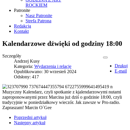
ROCKIEM
Patronite
Nasz Patronite
Strefa Patrona
Redakcja
Kontakt
Kalendarzowe dźwięki od godziny 18:00
Szczegóły
Andrzej Kusy
Drukuj
Kategoria:
Wydarzenia i relacje
E-mail
Opublikowano: 30 wrzesień 2024
Odsłony: 417
Muzyczny Kalendarz, czyli spotkanie z kjalendarzowymi nutami
zaproponowanymi przez Marcina już dziś o godzinie 18:00, czyli
tradycyjnie w poniedziałkowy wieczór. Jak zawsze w Pro-radio.
Zapraszam! Marcin O`Gee
Poprzedni artykuł
Następny artykuł