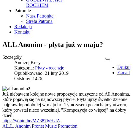
ROCKIEM
Patronite
Nasz Patronite
Strefa Patrona
Redakcja
Kontakt
ALL Anonim - płyta już w maju?
Szczegóły
Andrzej Kusy
Drukuj
Kategoria:
Płyty - recenzje
E-mail
Opublikowano: 21 luty 2019
Odsłony: 1426
Już niebawem kolejne nowe propozycje muzyczne od All Anonima,
które pojawią się na najnowszej płycie. Płyta ujrzy światło dzienne
najprawdopodobniej w maju br.. Tymczasem posłuchajmy utworu,
który powstał nieco wcześniej. "Kompozycja co więcej" na dobry
dzień
https://youtu.be/MZ387iyH-IA
AL.L. Anonim
Pronet Music Promotion