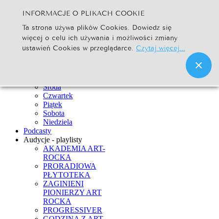
INFORMACJE O PLIKACH COOKIE
Szukaj...
Ta strona używa plików Cookies. Dowiedz się
Go
więcej o celu ich używania i możliwości zmiany
Strona Główna
ustawień Cookies w przeglądarce.
Czytaj więcej...
Newsy
Ramówka
Poniedziałek
Wtorek
Środa
Czwartek
Piątek
Sobota
Niedziela
Podcasty
Audycje - playlisty
AKADEMIA ART-
ROCKA
PRORADIOWA
PŁYTOTEKA
ZAGINIENI
PIONIERZY ART
ROCKA
PROGRESSIVER
GODZINA Z ART