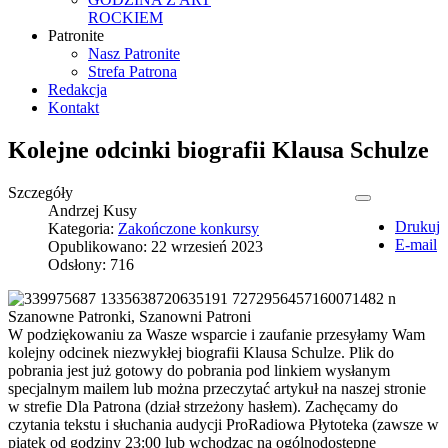
ROCKIEM
Patronite
Nasz Patronite
Strefa Patrona
Redakcja
Kontakt
Kolejne odcinki biografii Klausa Schulze
Szczegóły
Andrzej Kusy
Drukuj
Kategoria:
Zakończone konkursy
E-mail
Opublikowano: 22 wrzesień 2023
Odsłony: 716
Szanowne Patronki, Szanowni Patroni
W podziękowaniu za Wasze wsparcie i zaufanie przesyłamy Wam
kolejny odcinek niezwykłej biografii Klausa Schulze. Plik do
pobrania jest już gotowy do pobrania pod linkiem wysłanym
specjalnym mailem lub można przeczytać artykuł na naszej stronie
w strefie Dla Patrona (dział strzeżony hasłem). Zachęcamy do
czytania tekstu i słuchania audycji ProRadiowa Płytoteka (zawsze w
piątek od godziny 23:00 lub wchodząc na ogólnodostępne