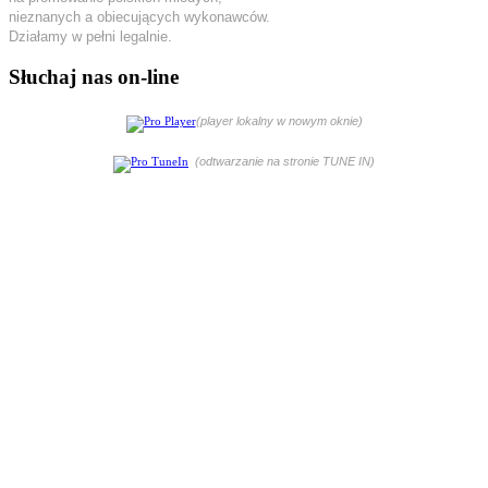
nieznanych a obiecujących wykonawców.
Działamy w pełni legalnie.
Słuchaj nas on-line
(player lokalny w nowym oknie)
(odtwarzanie na stronie TUNE IN)