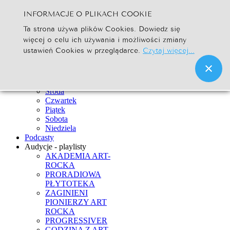
INFORMACJE O PLIKACH COOKIE
Szukaj...
Ta strona używa plików Cookies. Dowiedz się
Go
więcej o celu ich używania i możliwości zmiany
Strona Główna
ustawień Cookies w przeglądarce.
Czytaj więcej...
Newsy
Ramówka
Poniedziałek
Wtorek
Środa
Czwartek
Piątek
Sobota
Niedziela
Podcasty
Audycje - playlisty
AKADEMIA ART-
ROCKA
PRORADIOWA
PŁYTOTEKA
ZAGINIENI
PIONIERZY ART
ROCKA
PROGRESSIVER
GODZINA Z ART