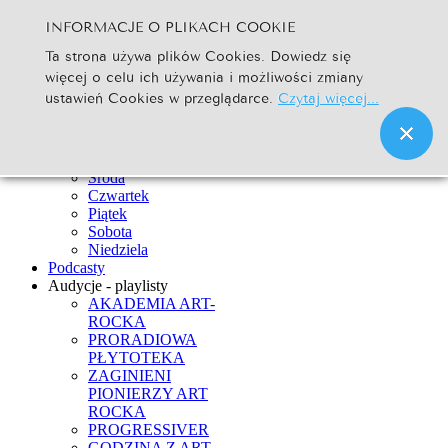
INFORMACJE O PLIKACH COOKIE
Szukaj...
Ta strona używa plików Cookies. Dowiedz się
Go
więcej o celu ich używania i możliwości zmiany
Strona Główna
ustawień Cookies w przeglądarce.
Czytaj więcej...
Newsy
Ramówka
Poniedziałek
Wtorek
Środa
Czwartek
Piątek
Sobota
Niedziela
Podcasty
Audycje - playlisty
AKADEMIA ART-
ROCKA
PRORADIOWA
PŁYTOTEKA
ZAGINIENI
PIONIERZY ART
ROCKA
PROGRESSIVER
GODZINA Z ART