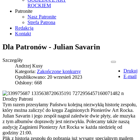
ROCKIEM
Patronite
Nasz Patronite
Strefa Patrona
Redakcja
Kontakt
Dla Patronów - Julian Savarin
Szczegóły
Andrzej Kusy
Drukuj
Kategoria:
Zakończone konkursy
E-mail
Opublikowano: 20 wrzesień 2023
Odsłony: 668
Drodzy Patroni
Tym razem przesyłamy Państwu kolejną niezwykłą historię zespołu,
który można zaliczyć do kręgu Zaginionych Pionierów Art Rocka.
Julian Savarin i jego zespół nagrał zaledwie dwie płyty, ale muzyka
z tym albumów doprawdy jest niezwykła. Polecamy także naszą
audycję Zaginieni Pionierzy Art Rocka w każda niedzielę od
godziny 21:00.
Plik z historią zespołu do pobrania już wysany specjalnym mailem