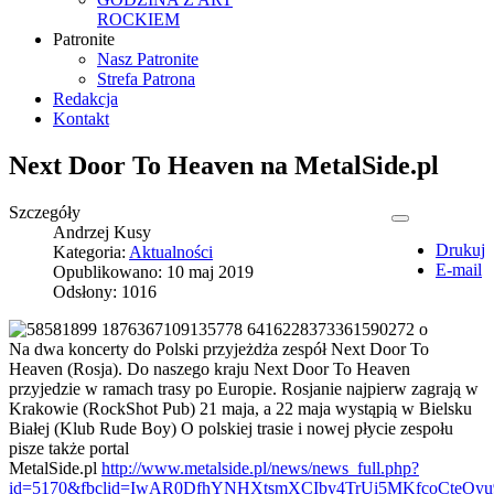
ROCKIEM
Patronite
Nasz Patronite
Strefa Patrona
Redakcja
Kontakt
Next Door To Heaven na MetalSide.pl
Szczegóły
Andrzej Kusy
Drukuj
Kategoria:
Aktualności
E-mail
Opublikowano: 10 maj 2019
Odsłony: 1016
Na dwa koncerty do Polski przyjeżdża zespół Next Door To
Heaven (Rosja). Do naszego kraju Next Door To Heaven
przyjedzie w ramach trasy po Europie. Rosjanie najpierw zagrają w
Krakowie (RockShot Pub) 21 maja, a 22 maja wystąpią w Bielsku
Białej (Klub Rude Boy) O polskiej trasie i nowej płycie zespołu
pisze także portal
MetalSide.pl
http://www.metalside.pl/news/news_full.php?
id=5170&fbclid=IwAR0DfhYNHXtsmXCIby4TrUi5MKfcoCteOyu