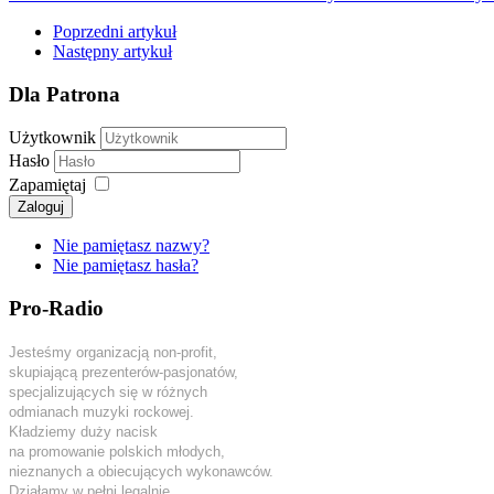
Poprzedni artykuł
Następny artykuł
Dla Patrona
Użytkownik
Hasło
Zapamiętaj
Zaloguj
Nie pamiętasz nazwy?
Nie pamiętasz hasła?
Pro-Radio
Jesteśmy organizacją non-profit,
skupiającą prezenterów-pasjonatów,
specjalizujących się w różnych
odmianach muzyki rockowej.
Kładziemy duży nacisk
na promowanie polskich młodych,
nieznanych a obiecujących wykonawców.
Działamy w pełni legalnie.