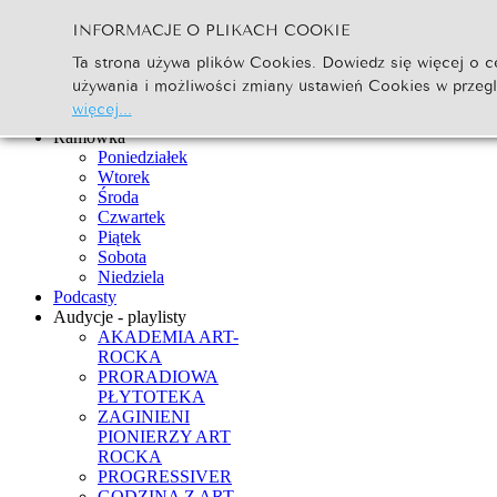
INFORMACJE O PLIKACH COOKIE
Szukaj...
Ta strona używa plików Cookies. Dowiedz się więcej o ce
Go
używania i możliwości zmiany ustawień Cookies w przeg
Strona Główna
więcej...
Newsy
Ramówka
Poniedziałek
Wtorek
Środa
Czwartek
Piątek
Sobota
Niedziela
Podcasty
Audycje - playlisty
AKADEMIA ART-
ROCKA
PRORADIOWA
PŁYTOTEKA
ZAGINIENI
PIONIERZY ART
ROCKA
PROGRESSIVER
GODZINA Z ART