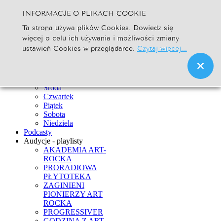
INFORMACJE O PLIKACH COOKIE
Szukaj...
Ta strona używa plików Cookies. Dowiedz się
Go
więcej o celu ich używania i możliwości zmiany
Strona Główna
ustawień Cookies w przeglądarce.
Czytaj więcej...
Newsy
Ramówka
Poniedziałek
Wtorek
Środa
Czwartek
Piątek
Sobota
Niedziela
Podcasty
Audycje - playlisty
AKADEMIA ART-
ROCKA
PRORADIOWA
PŁYTOTEKA
ZAGINIENI
PIONIERZY ART
ROCKA
PROGRESSIVER
GODZINA Z ART