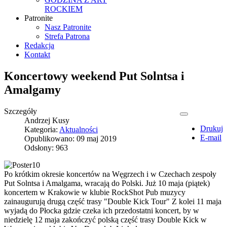
ROCKIEM
Patronite
Nasz Patronite
Strefa Patrona
Redakcja
Kontakt
Koncertowy weekend Put Solntsa i
Amalgamy
Szczegóły
Andrzej Kusy
Drukuj
Kategoria:
Aktualności
E-mail
Opublikowano: 09 maj 2019
Odsłony: 963
Po krótkim okresie koncertów na Węgrzech i w Czechach zespoły
Put Solntsa
i Amalgama, wracają do Polski. Już 10 maja (piątek)
koncertem w Krakowie w klubie RockShot Pub muzycy
zainaugurują drugą część trasy "Double Kick Tour" Z kolei 11 maja
wyjadą do Płocka gdzie czeka ich przedostatni koncert, by w
niedzielę 12 maja zakończyć polską część trasy Double Kick w