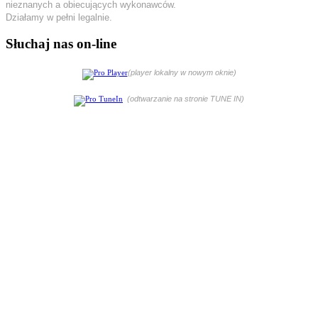
nieznanych a obiecujących wykonawców.
Działamy w pełni legalnie.
Słuchaj nas on-line
(player lokalny w nowym oknie)
(odtwarzanie na stronie TUNE IN)