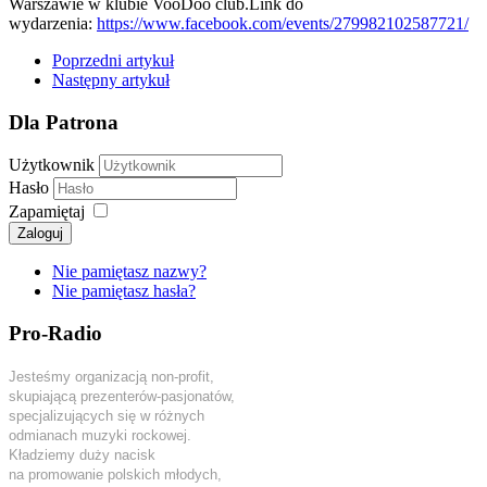
Warszawie w klubie VooDoo club.Link do
wydarzenia:
https://www.facebook.com/events/279982102587721/
Poprzedni artykuł
Następny artykuł
Dla Patrona
Użytkownik
Hasło
Zapamiętaj
Zaloguj
Nie pamiętasz nazwy?
Nie pamiętasz hasła?
Pro-Radio
Jesteśmy organizacją non-profit,
skupiającą prezenterów-pasjonatów,
specjalizujących się w różnych
odmianach muzyki rockowej.
Kładziemy duży nacisk
na promowanie polskich młodych,