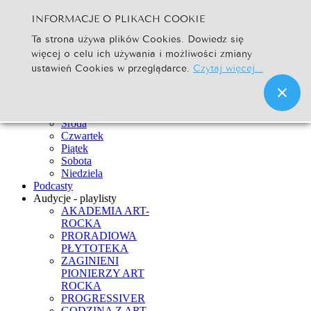
INFORMACJE O PLIKACH COOKIE
Szukaj...
Ta strona używa plików Cookies. Dowiedz się
Go
więcej o celu ich używania i możliwości zmiany
Strona Główna
ustawień Cookies w przeglądarce.
Czytaj więcej...
Newsy
Ramówka
Poniedziałek
Wtorek
Środa
Czwartek
Piątek
Sobota
Niedziela
Podcasty
Audycje - playlisty
AKADEMIA ART-
ROCKA
PRORADIOWA
PŁYTOTEKA
ZAGINIENI
PIONIERZY ART
ROCKA
PROGRESSIVER
GODZINA Z ART