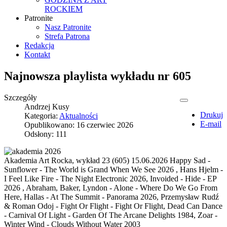
ROCKIEM
Patronite
Nasz Patronite
Strefa Patrona
Redakcja
Kontakt
Najnowsza playlista wykładu nr 605
Szczegóły
Andrzej Kusy
Drukuj
Kategoria:
Aktualności
E-mail
Opublikowano: 16 czerwiec 2026
Odsłony: 111
Akademia Art Rocka, wykład 23 (605) 15.06.2026 Happy Sad -
Sunflower - The World is Grand When We See 2026 , Hans Hjelm -
I Feel Like Fire - The Night Electronic 2026, Invoided - Hide - EP
2026 , Abraham, Baker, Lyndon - Alone - Where Do We Go From
Here, Hallas - At The Summit - Panorama 2026, Przemysław Rudź
& Roman Odoj - Fight Or Flight - Fight Or Flight, Dead Can Dance
- Carnival Of Light - Garden Of The Arcane Delights 1984, Zoar -
Winter Wind - Clouds Without Water 2003