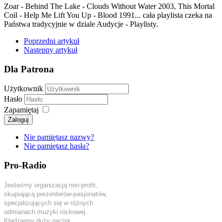
Zoar - Behind The Lake - Clouds Without Water 2003, This Mortal
Coil - Help Me Lift You Up - Blood 1991... cała playlista czeka na
Państwa tradycyjnie w dziale Audycje - Playlisty.
Poprzedni artykuł
Następny artykuł
Dla Patrona
Użytkownik
Hasło
Zapamiętaj
Zaloguj
Nie pamiętasz nazwy?
Nie pamiętasz hasła?
Pro-Radio
Jesteśmy organizacją non-profit,
skupiającą prezenterów-pasjonatów,
specjalizujących się w różnych
odmianach muzyki rockowej.
Kładziemy duży nacisk