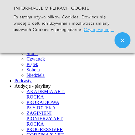
INFORMACJE O PLIKACH COOKIE
Szukaj...
Ta strona używa plików Cookies. Dowiedz się
Go
więcej o celu ich używania i możliwości zmiany
Strona Główna
ustawień Cookies w przeglądarce.
Czytaj więcej...
Newsy
Ramówka
Poniedziałek
Wtorek
Środa
Czwartek
Piątek
Sobota
Niedziela
Podcasty
Audycje - playlisty
AKADEMIA ART-
ROCKA
PRORADIOWA
PŁYTOTEKA
ZAGINIENI
PIONIERZY ART
ROCKA
PROGRESSIVER
GODZINA Z ART