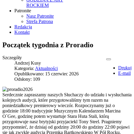
ROCKIEM
Patronite
Nasz Patronite
Strefa Patrona
Redakcja
Kontakt
Początek tygodnia z Proradio
Szczegóły
Andrzej Kusy
Drukuj
Kategoria:
Aktualności
E-mail
Opublikowano: 15 czerwiec 2026
Odsłony: 109
Serdecznie zapraszamy naszych Słuchaczy do udziału i wysłuchania
kolejnych audycji, które przygotowaliśmy tym razem na
poniedziałkowy premierowy wieczór. Rozpoczynamy już o
godzinie 18:00 tradycyjnie Muzycznym Kalendarzem Marcina
O`Gee, godzinę potem wystartuje Stara Huta Stali, którą
przygotowuje nasz brytyjski przyjaciekl Tony Steel. Pragniemy
przypomnieć, że dzisiaj od godziny 20:00 do godziny 22:00 pojawi
się jak zwykle audycja Przemka Bartkowskiego W Pół Rocku.