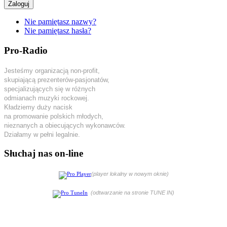
Zaloguj
Nie pamiętasz nazwy?
Nie pamiętasz hasła?
Pro-Radio
Jesteśmy organizacją non-profit,
skupiającą prezenterów-pasjonatów,
specjalizujących się w różnych
odmianach muzyki rockowej.
Kładziemy duży nacisk
na promowanie polskich młodych,
nieznanych a obiecujących wykonawców.
Działamy w pełni legalnie.
Słuchaj nas on-line
(player lokalny w nowym oknie)
(odtwarzanie na stronie TUNE IN)