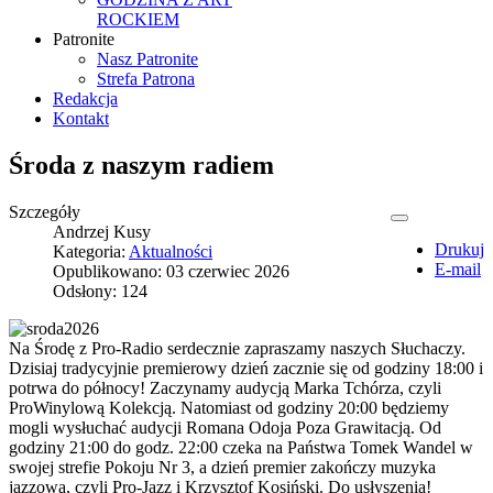
ROCKIEM
Patronite
Nasz Patronite
Strefa Patrona
Redakcja
Kontakt
Środa z naszym radiem
Szczegóły
Andrzej Kusy
Drukuj
Kategoria:
Aktualności
E-mail
Opublikowano: 03 czerwiec 2026
Odsłony: 124
Na Środę z Pro-Radio serdecznie zapraszamy naszych Słuchaczy.
Dzisiaj tradycyjnie premierowy dzień zacznie się od godziny 18:00 i
potrwa do północy! Zaczynamy audycją Marka Tchórza, czyli
ProWinylową Kolekcją. Natomiast od godziny 20:00 będziemy
mogli wysłuchać audycji Romana Odoja Poza Grawitacją. Od
godziny 21:00 do godz. 22:00 czeka na Państwa Tomek Wandel w
swojej strefie Pokoju Nr 3, a dzień premier zakończy muzyka
jazzowa, czyli Pro-Jazz i Krzysztof Kosiński. Do usłyszenia!