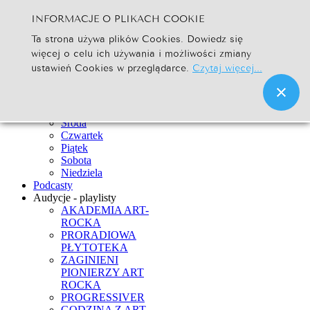
INFORMACJE O PLIKACH COOKIE
Szukaj...
Ta strona używa plików Cookies. Dowiedz się
Go
więcej o celu ich używania i możliwości zmiany
Strona Główna
ustawień Cookies w przeglądarce.
Czytaj więcej...
Newsy
Ramówka
Poniedziałek
Wtorek
Środa
Czwartek
Piątek
Sobota
Niedziela
Podcasty
Audycje - playlisty
AKADEMIA ART-
ROCKA
PRORADIOWA
PŁYTOTEKA
ZAGINIENI
PIONIERZY ART
ROCKA
PROGRESSIVER
GODZINA Z ART