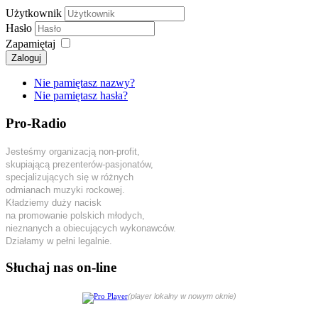
Użytkownik
Hasło
Zapamiętaj
Zaloguj
Nie pamiętasz nazwy?
Nie pamiętasz hasła?
Pro-Radio
Jesteśmy organizacją non-profit,
skupiającą prezenterów-pasjonatów,
specjalizujących się w różnych
odmianach muzyki rockowej.
Kładziemy duży nacisk
na promowanie polskich młodych,
nieznanych a obiecujących wykonawców.
Działamy w pełni legalnie.
Słuchaj nas on-line
(player lokalny w nowym oknie)