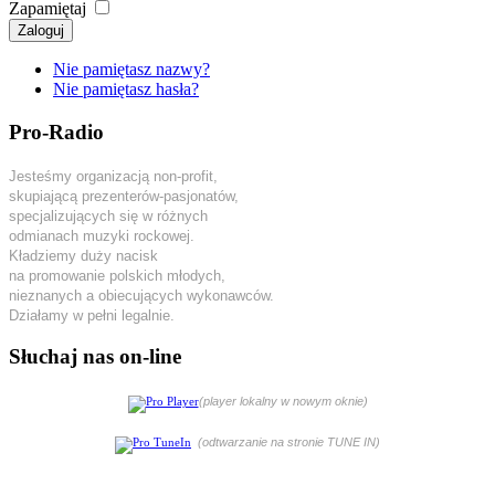
Zapamiętaj
Zaloguj
Nie pamiętasz nazwy?
Nie pamiętasz hasła?
Pro-Radio
Jesteśmy organizacją non-profit,
skupiającą prezenterów-pasjonatów,
specjalizujących się w różnych
odmianach muzyki rockowej.
Kładziemy duży nacisk
na promowanie polskich młodych,
nieznanych a obiecujących wykonawców.
Działamy w pełni legalnie.
Słuchaj nas on-line
(player lokalny w nowym oknie)
(odtwarzanie na stronie TUNE IN)