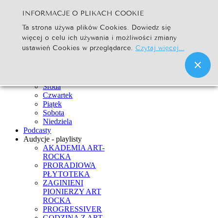
INFORMACJE O PLIKACH COOKIE
Szukaj...
Ta strona używa plików Cookies. Dowiedz się
Go
więcej o celu ich używania i możliwości zmiany
Strona Główna
ustawień Cookies w przeglądarce.
Czytaj więcej...
Newsy
Ramówka
Poniedziałek
Wtorek
Środa
Czwartek
Piątek
Sobota
Niedziela
Podcasty
Audycje - playlisty
AKADEMIA ART-
ROCKA
PRORADIOWA
PŁYTOTEKA
ZAGINIENI
PIONIERZY ART
ROCKA
PROGRESSIVER
GODZINA Z ART