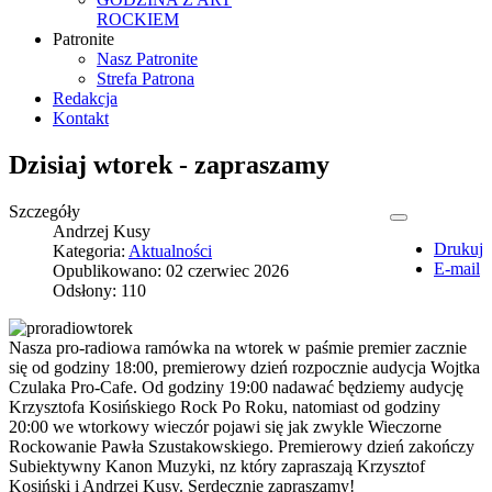
ROCKIEM
Patronite
Nasz Patronite
Strefa Patrona
Redakcja
Kontakt
Dzisiaj wtorek - zapraszamy
Szczegóły
Andrzej Kusy
Drukuj
Kategoria:
Aktualności
E-mail
Opublikowano: 02 czerwiec 2026
Odsłony: 110
Nasza pro-radiowa ramówka na wtorek w paśmie premier zacznie
się od godziny 18:00, premierowy dzień rozpocznie audycja Wojtka
Czulaka Pro-Cafe. Od godziny 19:00 nadawać będziemy audycję
Krzysztofa Kosińskiego Rock Po Roku, natomiast od godziny
20:00 we wtorkowy wieczór pojawi się jak zwykle Wieczorne
Rockowanie Pawła Szustakowskiego. Premierowy dzień zakończy
Subiektywny Kanon Muzyki, nz który zapraszają Krzysztof
Kosiński i Andrzej Kusy. Serdecznie zapraszamy!