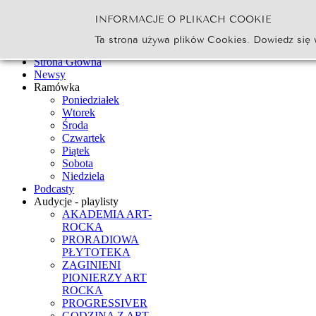
INFORMACJE O PLIKACH COOKIE
Szukaj...
Ta strona używa plików Cookies. Dowiedz się 
Go
Strona Główna
Newsy
Ramówka
Poniedziałek
Wtorek
Środa
Czwartek
Piątek
Sobota
Niedziela
Podcasty
Audycje - playlisty
AKADEMIA ART-
ROCKA
PRORADIOWA
PŁYTOTEKA
ZAGINIENI
PIONIERZY ART
ROCKA
PROGRESSIVER
GODZINA Z ART