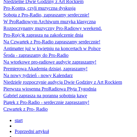
Niedzielne Dwie Godziny z Art Rockiem
Pro-Kontra, czyli muzyczna dyskusja
Sobota z Pro-Radio, zapraszamy serdecznie!
W ProRadiowym Archiwum muzyka klasyczna
Rozpoczynamy muzyczny Pro-Radiowy weekend.
Pro-Ro(c)k zaprasza na zakończenie dnia
Na Czwartek z Pro-Radio zapraszamy serdecznie!
Antimatter już w kwietniu na koncertach w Polsce
Środa - zapraszamy do Pro-Radio
Na wtorkowe pro-radiowe audycje zapraszamy!
Premierowa Akademia dzisiaj, zapraszamy!
Na nowy tydzień - nowy Kalendarz
Niedzielę rozpoczynie audycja Dwie Godziny z Art Rockiem
Pierwsza wiosenna ProRadiowa Płyta Tygodnia
Gabriel zaprasza na poranną sobotnią kawę
Piątek z Pro-Radio - serdecznie zapraszamy!
Czwartek z Pro- Radio
start
Poprzedni artykuł