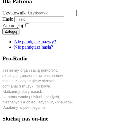
Dla Patrona
Użytkownik
Hasło
Zapamiętaj
Zaloguj
Nie pamiętasz nazwy?
Nie pamiętasz hasła?
Pro-Radio
Jesteśmy organizacją non-profit,
skupiającą prezenterów-pasjonatów,
specjalizujących się w różnych
odmianach muzyki rockowej.
Kładziemy duży nacisk
na promowanie polskich młodych,
nieznanych a obiecujących wykonawców.
Działamy w pełni legalnie.
Słuchaj nas on-line