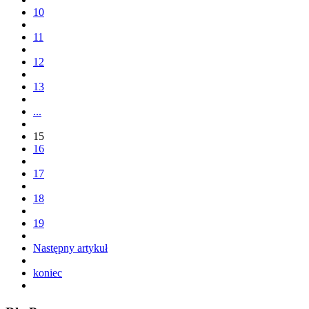
10
11
12
13
...
15
16
17
18
19
Następny artykuł
koniec