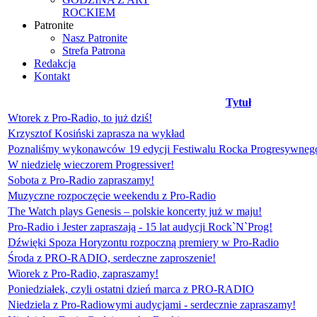
ROCKIEM
Patronite
Nasz Patronite
Strefa Patrona
Redakcja
Kontakt
Tytuł
Wtorek z Pro-Radio, to już dziś!
Krzysztof Kosiński zaprasza na wykład
Poznaliśmy wykonawców 19 edycji Festiwalu Rocka Progresywnego
W niedzielę wieczorem Progressiver!
Sobota z Pro-Radio zapraszamy!
Muzyczne rozpoczęcie weekendu z Pro-Radio
The Watch plays Genesis – polskie koncerty już w maju!
Pro-Radio i Jester zapraszają - 15 lat audycji Rock`N`Prog!
Dźwięki Spoza Horyzontu rozpoczną premiery w Pro-Radio
Środa z PRO-RADIO, serdeczne zaproszenie!
Wiorek z Pro-Radio, zapraszamy!
Poniedziałek, czyli ostatni dzień marca z PRO-RADIO
Niedziela z Pro-Radiowymi audycjami - serdecznie zapraszamy!