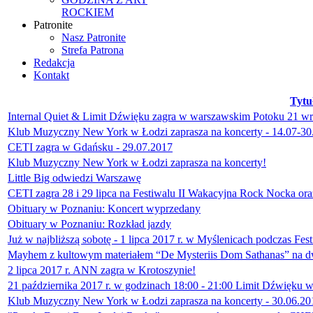
ROCKIEM
Patronite
Nasz Patronite
Strefa Patrona
Redakcja
Kontakt
Tytu
Internal Quiet & Limit Dźwięku zagra w warszawskim Potoku 21 wrz
Klub Muzyczny New York w Łodzi zaprasza na koncerty - 14.07-30
CETI zagra w Gdańsku - 29.07.2017
Klub Muzyczny New York w Łodzi zaprasza na koncerty!
Little Big odwiedzi Warszawę
CETI zagra 28 i 29 lipca na Festiwalu II Wakacyjna Rock Nocka or
Obituary w Poznaniu: Koncert wyprzedany
Obituary w Poznaniu: Rozkład jazdy
Już w najbliższą sobotę - 1 lipca 2017 r. w Myślenicach podczas Fe
Mayhem z kultowym materiałem “De Mysteriis Dom Sathanas” na d
2 lipca 2017 r. ANN zagra w Krotoszynie!
21 października 2017 r. w godzinach 18:00 - 21:00 Limit Dźwięk
Klub Muzyczny New York w Łodzi zaprasza na koncerty - 30.06.20