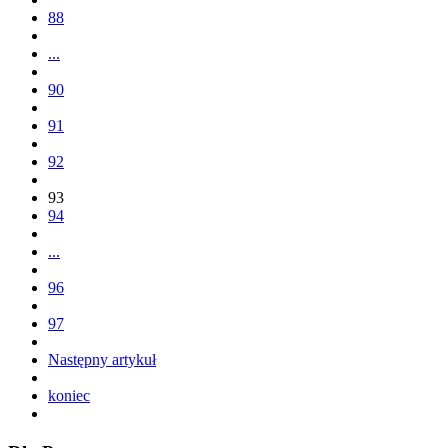
88
...
90
91
92
93
94
...
96
97
Następny artykuł
koniec