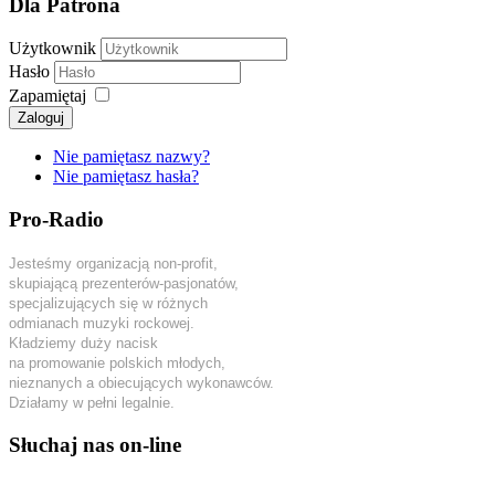
Dla Patrona
Użytkownik
Hasło
Zapamiętaj
Zaloguj
Nie pamiętasz nazwy?
Nie pamiętasz hasła?
Pro-Radio
Jesteśmy organizacją non-profit,
skupiającą prezenterów-pasjonatów,
specjalizujących się w różnych
odmianach muzyki rockowej.
Kładziemy duży nacisk
na promowanie polskich młodych,
nieznanych a obiecujących wykonawców.
Działamy w pełni legalnie.
Słuchaj nas on-line