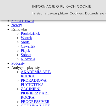
INFORMACJE O PLIKACH COOKIE
Szukaj...
Ta strona używa plików Cookies. Dowiedz się 
Go
Strona Główna
Newsy
Ramówka
Poniedziałek
Wtorek
Środa
Czwartek
Piątek
Sobota
Niedziela
Podcasty
Audycje - playlisty
AKADEMIA ART-
ROCKA
PRORADIOWA
PŁYTOTEKA
ZAGINIENI
PIONIERZY ART
ROCKA
PROGRESSIVER
GODZINA Z ART