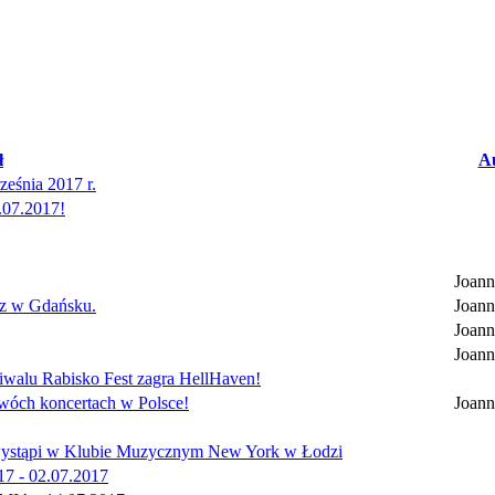
ł
A
eśnia 2017 r.
.07.2017!
Joann
az w Gdańsku.
Joann
Joann
Joann
stiwalu Rabisko Fest zagra HellHaven!
wóch koncertach w Polsce!
Joann
u wystąpi w Klubie Muzycznym New York w Łodzi
17 - 02.07.2017