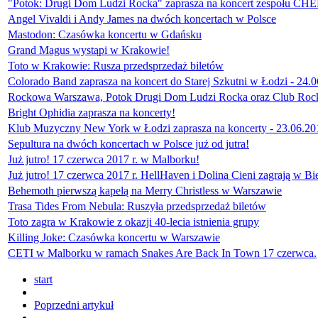
"Potok: Drugi Dom Ludzi Rocka" zaprasza na koncert zespołu CHE
Angel Vivaldi i Andy James na dwóch koncertach w Polsce
Mastodon: Czasówka koncertu w Gdańsku
Grand Magus wystąpi w Krakowie!
Toto w Krakowie: Rusza przedsprzedaż biletów
Colorado Band zaprasza na koncert do Starej Szkutni w Łodzi - 24.0
Rockowa Warszawa, Potok Drugi Dom Ludzi Rocka oraz Club Rock K
Bright Ophidia zaprasza na koncerty!
Klub Muzyczny New York w Łodzi zaprasza na koncerty - 23.06.20
Sepultura na dwóch koncertach w Polsce już od jutra!
Już jutro! 17 czerwca 2017 r. w Malborku!
Już jutro! 17 czerwca 2017 r. HellHaven i Dolina Cieni zagrają w Bi
Behemoth pierwszą kapelą na Merry Christless w Warszawie
Trasa Tides From Nebula: Ruszyła przedsprzedaż biletów
Toto zagra w Krakowie z okazji 40-lecia istnienia grupy
Killing Joke: Czasówka koncertu w Warszawie
CETI w Malborku w ramach Snakes Are Back In Town 17 czerwca.
start
Poprzedni artykuł