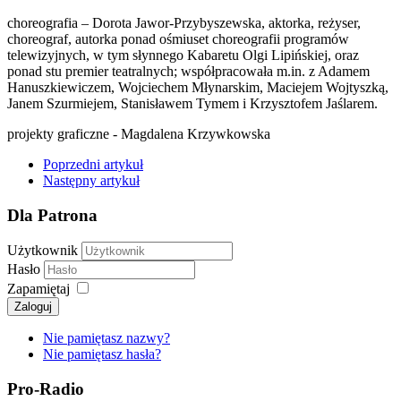
choreografia – Dorota Jawor-Przybyszewska, aktorka, reżyser,
choreograf, autorka ponad ośmiuset choreografii programów
telewizyjnych, w tym słynnego Kabaretu Olgi Lipińskiej, oraz
ponad stu premier teatralnych; współpracowała m.in. z Adamem
Hanuszkiewiczem, Wojciechem Młynarskim, Maciejem Wojtyszką,
Janem Szurmiejem, Stanisławem Tymem i Krzysztofem Jaślarem.
projekty graficzne - Magdalena Krzywkowska
Poprzedni artykuł
Następny artykuł
Dla Patrona
Użytkownik
Hasło
Zapamiętaj
Zaloguj
Nie pamiętasz nazwy?
Nie pamiętasz hasła?
Pro-Radio