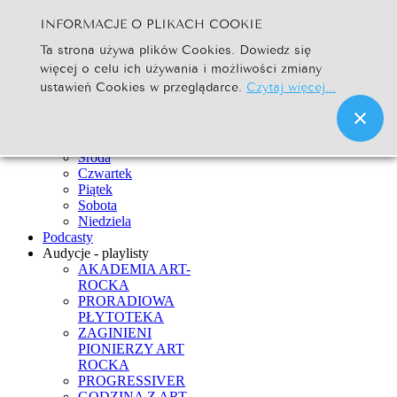
INFORMACJE O PLIKACH COOKIE
Szukaj...
Ta strona używa plików Cookies. Dowiedz się
Go
więcej o celu ich używania i możliwości zmiany
Strona Główna
ustawień Cookies w przeglądarce.
Czytaj więcej...
Newsy
Ramówka
Poniedziałek
Wtorek
Środa
Czwartek
Piątek
Sobota
Niedziela
Podcasty
Audycje - playlisty
AKADEMIA ART-
ROCKA
PRORADIOWA
PŁYTOTEKA
ZAGINIENI
PIONIERZY ART
ROCKA
PROGRESSIVER
GODZINA Z ART