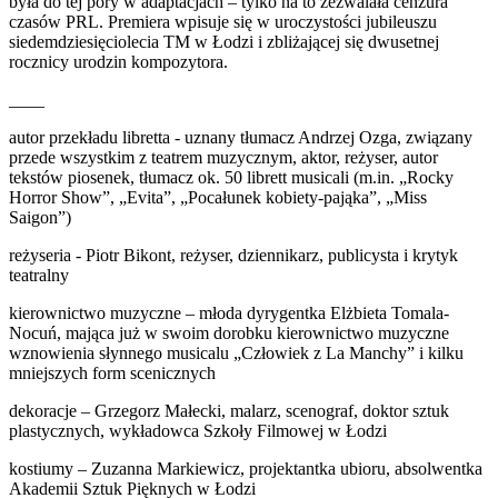
była do tej pory w adaptacjach – tylko na to zezwalała cenzura
czasów PRL. Premiera wpisuje się w uroczystości jubileuszu
siedemdziesięciolecia TM w Łodzi i zbliżającej się dwusetnej
rocznicy urodzin kompozytora.
____
autor przekładu libretta - uznany tłumacz Andrzej Ozga, związany
przede wszystkim z teatrem muzycznym, aktor, reżyser, autor
tekstów piosenek, tłumacz ok. 50 librett musicali (m.in. „Rocky
Horror Show”, „Evita”, „Pocałunek kobiety-pająka”, „Miss
Saigon”)
reżyseria - Piotr Bikont, reżyser, dziennikarz, publicysta i krytyk
teatralny
kierownictwo muzyczne – młoda dyrygentka Elżbieta Tomala-
Nocuń, mająca już w swoim dorobku kierownictwo muzyczne
wznowienia słynnego musicalu „Człowiek z La Manchy” i kilku
mniejszych form scenicznych
dekoracje – Grzegorz Małecki, malarz, scenograf, doktor sztuk
plastycznych, wykładowca Szkoły Filmowej w Łodzi
kostiumy – Zuzanna Markiewicz, projektantka ubioru, absolwentka
Akademii Sztuk Pięknych w Łodzi