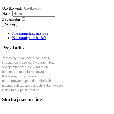
Użytkownik
Hasło
Zapamiętaj
Zaloguj
Nie pamiętasz nazwy?
Nie pamiętasz hasła?
Pro-Radio
Jesteśmy organizacją non-profit,
skupiającą prezenterów-pasjonatów,
specjalizujących się w różnych
odmianach muzyki rockowej.
Kładziemy duży nacisk
na promowanie polskich młodych,
nieznanych a obiecujących wykonawców.
Działamy w pełni legalnie.
Słuchaj nas on-line