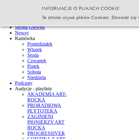
INFORMACJE O PLIKACH COOKIE
Szukaj...
Ta strona używa plików Cookies. Dowiedz się 
Go
Strona Główna
Newsy
Ramówka
Poniedziałek
Wtorek
Środa
Czwartek
Piątek
Sobota
Niedziela
Podcasty
Audycje - playlisty
AKADEMIA ART-
ROCKA
PRORADIOWA
PŁYTOTEKA
ZAGINIENI
PIONIERZY ART
ROCKA
PROGRESSIVER
GODZINA Z ART