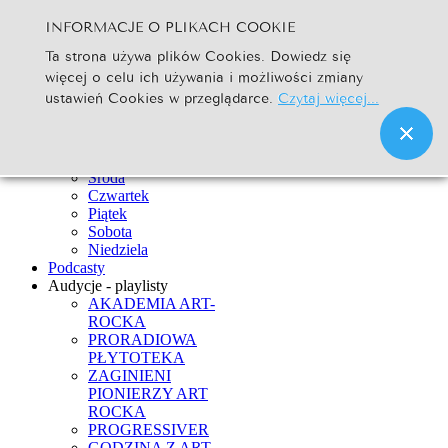
INFORMACJE O PLIKACH COOKIE
Szukaj...
Ta strona używa plików Cookies. Dowiedz się
Go
więcej o celu ich używania i możliwości zmiany
Strona Główna
ustawień Cookies w przeglądarce.
Czytaj więcej...
Newsy
Ramówka
Poniedziałek
Wtorek
Środa
Czwartek
Piątek
Sobota
Niedziela
Podcasty
Audycje - playlisty
AKADEMIA ART-
ROCKA
PRORADIOWA
PŁYTOTEKA
ZAGINIENI
PIONIERZY ART
ROCKA
PROGRESSIVER
GODZINA Z ART