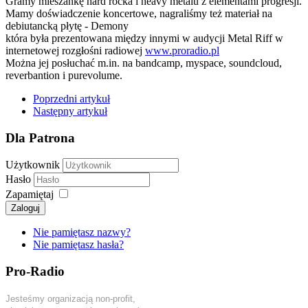
Gramy mieszankę hard rocka i heavy metalu z elementami progresji.
Mamy doświadczenie koncertowe, nagraliśmy też materiał na
debiutancką płytę - Demony
która była prezentowana między innymi w audycji Metal Riff w
internetowej rozgłośni radiowej
www.proradio.pl
Można jej posłuchać m.in. na bandcamp, myspace, soundcloud,
reverbantion i purevolume.
Poprzedni artykuł
Następny artykuł
Dla Patrona
Użytkownik
Hasło
Zapamiętaj
Zaloguj
Nie pamiętasz nazwy?
Nie pamiętasz hasła?
Pro-Radio
Jesteśmy organizacją non-profit,