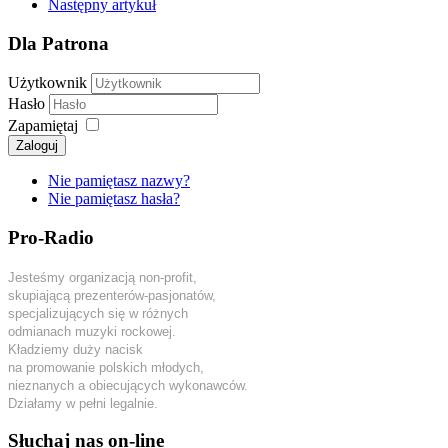
Następny artykuł
Dla Patrona
Użytkownik
Hasło
Zapamiętaj
Zaloguj
Nie pamiętasz nazwy?
Nie pamiętasz hasła?
Pro-Radio
Jesteśmy organizacją non-profit,
skupiającą prezenterów-pasjonatów,
specjalizujących się w różnych
odmianach muzyki rockowej.
Kładziemy duży nacisk
na promowanie polskich młodych,
nieznanych a obiecujących wykonawców.
Działamy w pełni legalnie.
Słuchaj nas on-line