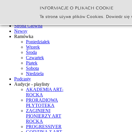
INFORMACJE O PLIKACH COOKIE
Szukaj...
Ta strona używa plików Cookies. Dowiedz się 
Go
Strona Główna
Newsy
Ramówka
Poniedziałek
Wtorek
Środa
Czwartek
Piątek
Sobota
Niedziela
Podcasty
Audycje - playlisty
AKADEMIA ART-
ROCKA
PRORADIOWA
PŁYTOTEKA
ZAGINIENI
PIONIERZY ART
ROCKA
PROGRESSIVER
GODZINA Z ART