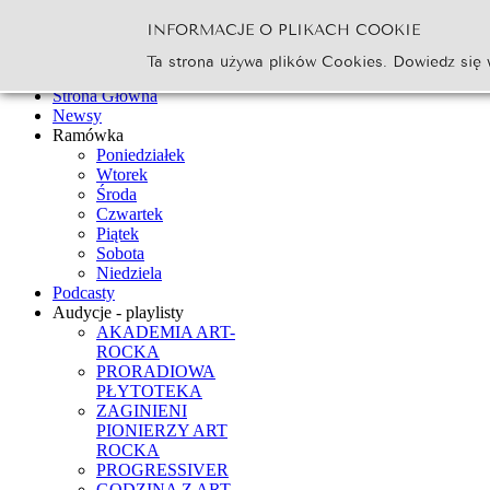
INFORMACJE O PLIKACH COOKIE
Szukaj...
Ta strona używa plików Cookies. Dowiedz się 
Go
Strona Główna
Newsy
Ramówka
Poniedziałek
Wtorek
Środa
Czwartek
Piątek
Sobota
Niedziela
Podcasty
Audycje - playlisty
AKADEMIA ART-
ROCKA
PRORADIOWA
PŁYTOTEKA
ZAGINIENI
PIONIERZY ART
ROCKA
PROGRESSIVER
GODZINA Z ART