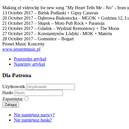
Making of videoclip for new song "My Heart Tells Me - No" - from u
13 October 2017 – Bielsk Podlaski + Gipsy Caravan
20 October 2017 – Dąbrowa Białostocka – MGOK + Godzina 12, L
21 October 2017 – Słupsk – Moto Pub Rock + Paranoja
22 October 2017 – Gdańsk – Wydział Remontowy + The Moon
27 October 2017 – Konstantynów Łódzki - MOK + Materia
28 October 2017 – Gomunice – Bogart
Pronet Music Koncerty
www.pronetmusic.pl
Poprzedni artykuł
Następny artykuł
Dla Patrona
Użytkownik
Hasło
Zapamiętaj
Zaloguj
Nie pamiętasz nazwy?
Nie pamiętasz hasła?