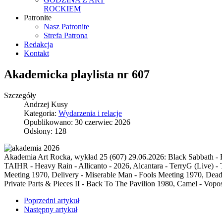
ROCKIEM
Patronite
Nasz Patronite
Strefa Patrona
Redakcja
Kontakt
Akademicka playlista nr 607
Szczegóły
Andrzej Kusy
Kategoria:
Wydarzenia i relacje
Opublikowano: 30 czerwiec 2026
Odsłony: 128
Akademia Art Rocka, wykład 25 (607) 29.06.2026: Black Sabbath - F
TAIHR - Heavy Rain - Allicanto - 2026, Alcantara - TerryG (Live) - 
Meeting 1970, Delivery - Miserable Man - Fools Meeting 1970, Dead 
Private Parts & Pieces II - Back To The Pavilion 1980, Camel - Vopos 
Poprzedni artykuł
Następny artykuł