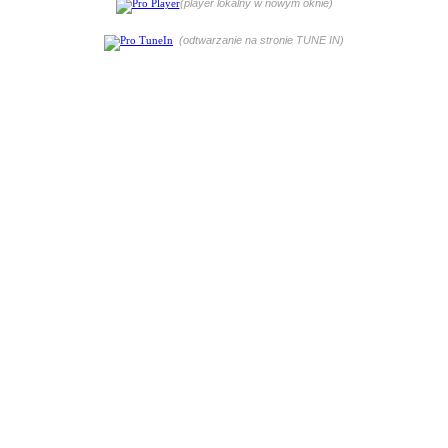
(player lokalny w nowym oknie)
(odtwarzanie na stronie TUNE IN)