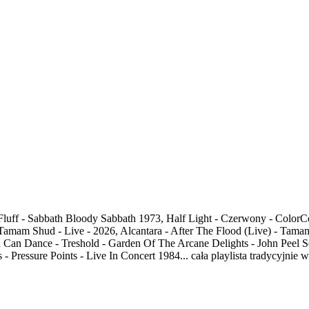
luff - Sabbath Bloody Sabbath 1973, Half Light - Czerwony - ColorC
Tamam Shud - Live - 2026, Alcantara - After The Flood (Live) - Tamam
Can Dance - Treshold - Garden Of The Arcane Delights - John Peel Ses
- Pressure Points - Live In Concert 1984... cała playlista tradycyjnie 