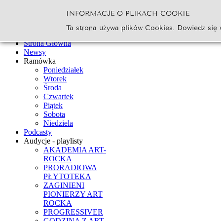
INFORMACJE O PLIKACH COOKIE
Szukaj...
Ta strona używa plików Cookies. Dowiedz się 
Go
Strona Główna
Newsy
Ramówka
Poniedziałek
Wtorek
Środa
Czwartek
Piątek
Sobota
Niedziela
Podcasty
Audycje - playlisty
AKADEMIA ART-
ROCKA
PRORADIOWA
PŁYTOTEKA
ZAGINIENI
PIONIERZY ART
ROCKA
PROGRESSIVER
GODZINA Z ART