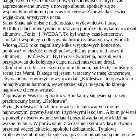
najgłębszych części ludzkiej duszy i osobowości. Dotychczas
zaprezentowane utwory z nowego albumu spotkały się ze
wspaniałym odbiorem podczas koncertów. Zapowiada się więc
wyjątkowa, artystyczna uczta.
Sama Shata tak opisuje nadchodzące wydawnictwo i trasę:
Po kilku latach intensywnej muzycznej podróży domykamy rozdział
albumów „Fenix” i „WEDA”. To był ważny czas koncertów,
spotkań i wspólnego odkrywania historii zapisanych w utworach.
Wiosną 2026 roku zagraliśmy kilka wyjątkowych koncertów,
ponieważ większość energii poświęciliśmy pracy nad nowym
albumem – „Królestwo”. Był to czas tworzenia, poszukiwań i
przygotowań do kolejnego etapu naszej muzycznej drogi.
Choć studio stało się naszym drugim domem, bardzo tęskniliśmy za
sceną i za Wami. Dlatego tej jesieni wracamy w trasę koncertową,
aby wspólnie otworzyć nowy rozdział. „Królestwo” to opowieść o
odnajdywaniu harmonii, wewnętrznej siły i miejsca, do którego
naprawdę chcemy wracać.
Zapraszamy Was do tej podróży. Spotkajmy się jesienią i razem
przekroczmy bramy „Królestwa”.
Płyta „Królestwo” to zbiór opowieści inspirowanych moimi
najnowszymi przemyśleniami i życiowymi lekcjami. Album powstał
z potrzeby obserwowania świata i poszukiwania odpowiedzi na
ważne pytania. W porównaniu z wcześniejszymi wydawnictwami
przynosi więcej lekkości, spokoju i delikatności. Tytułowe
królestwo symbolizuje bezpieczną przystań odnalezioną nie tylko w