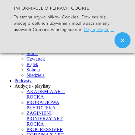
INFORMACJE O PLIKACH COOKIE
Szukaj...
Ta strona używa plików Cookies. Dowiedz się
Go
więcej o celu ich używania i możliwości zmiany
Strona Główna
ustawień Cookies w przeglądarce.
Czytaj więcej...
Newsy
Ramówka
Poniedziałek
Wtorek
Środa
Czwartek
Piątek
Sobota
Niedziela
Podcasty
Audycje - playlisty
AKADEMIA ART-
ROCKA
PRORADIOWA
PŁYTOTEKA
ZAGINIENI
PIONIERZY ART
ROCKA
PROGRESSIVER
GODZINA Z ART