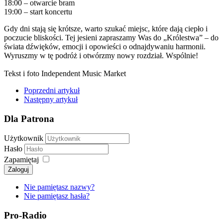
18:00 – otwarcie bram
19:00 – start koncertu
Gdy dni stają się krótsze, warto szukać miejsc, które dają ciepło i
poczucie bliskości. Tej jesieni zapraszamy Was do „Królestwa” – do
świata dźwięków, emocji i opowieści o odnajdywaniu harmonii.
Wyruszmy w tę podróż i otwórzmy nowy rozdział. Wspólnie!
Tekst i foto Independent Music Market
Poprzedni artykuł
Następny artykuł
Dla Patrona
Użytkownik
Hasło
Zapamiętaj
Zaloguj
Nie pamiętasz nazwy?
Nie pamiętasz hasła?
Pro-Radio