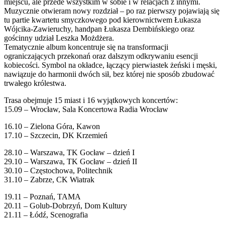
miejscu, ale przede wszystkim w sobie i w relacjach z innymi.
Muzycznie otwieram nowy rozdział – po raz pierwszy pojawiają się
tu partie kwartetu smyczkowego pod kierownictwem Łukasza
Wójcika-Zawieruchy, handpan Łukasza Dembińskiego oraz
gościnny udział Leszka Możdżera.
Tematycznie album koncentruje się na transformacji
ograniczających przekonań oraz dalszym odkrywaniu esencji
kobiecości. Symbol na okładce, łączący pierwiastek żeński i męski,
nawiązuje do harmonii dwóch sił, bez której nie sposób zbudować
trwałego królestwa.
Trasa obejmuje 15 miast i 16 wyjątkowych koncertów:
15.09 – Wrocław, Sala Koncertowa Radia Wrocław
16.10 – Zielona Góra, Kawon
17.10 – Szczecin, DK Krzemień
28.10 – Warszawa, TK Gocław – dzień I
29.10 – Warszawa, TK Gocław – dzień II
30.10 – Częstochowa, Politechnik
31.10 – Zabrze, CK Wiatrak
19.11 – Poznań, TAMA
20.11 – Golub-Dobrzyń, Dom Kultury
21.11 – Łódź, Scenografia