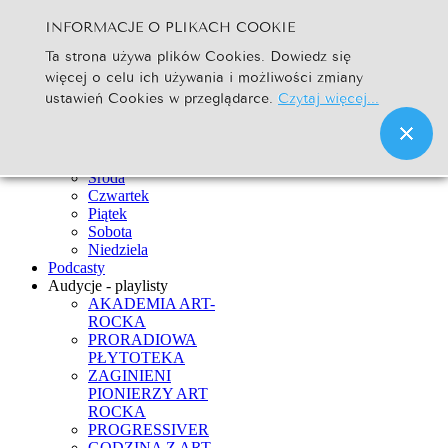
INFORMACJE O PLIKACH COOKIE
Szukaj...
Ta strona używa plików Cookies. Dowiedz się
Go
więcej o celu ich używania i możliwości zmiany
Strona Główna
ustawień Cookies w przeglądarce.
Czytaj więcej...
Newsy
Ramówka
Poniedziałek
Wtorek
Środa
Czwartek
Piątek
Sobota
Niedziela
Podcasty
Audycje - playlisty
AKADEMIA ART-
ROCKA
PRORADIOWA
PŁYTOTEKA
ZAGINIENI
PIONIERZY ART
ROCKA
PROGRESSIVER
GODZINA Z ART