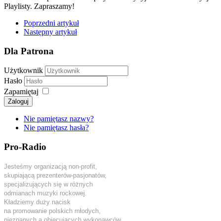
Playlisty. Zapraszamy!
Poprzedni artykuł
Następny artykuł
Dla Patrona
Użytkownik
Hasło
Zapamiętaj
Zaloguj
Nie pamiętasz nazwy?
Nie pamiętasz hasła?
Pro-Radio
Jesteśmy organizacją non-profit,
skupiającą prezenterów-pasjonatów,
specjalizujących się w różnych
odmianach muzyki rockowej.
Kładziemy duży nacisk
na promowanie polskich młodych,
nieznanych a obiecujących wykonawców.