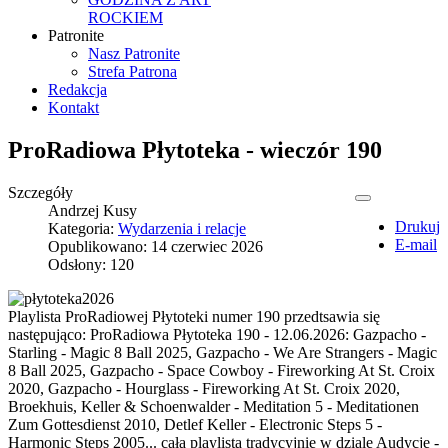
ROCKIEM
Patronite
Nasz Patronite
Strefa Patrona
Redakcja
Kontakt
ProRadiowa Płytoteka - wieczór 190
Szczegóły
Andrzej Kusy
Drukuj
Kategoria:
Wydarzenia i relacje
E-mail
Opublikowano: 14 czerwiec 2026
Odsłony: 120
Playlista ProRadiowej Płytoteki numer 190 przedtsawia się
następująco: ProRadiowa Płytoteka 190 - 12.06.2026: Gazpacho -
Starling - Magic 8 Ball 2025, Gazpacho - We Are Strangers - Magic
8 Ball 2025, Gazpacho - Space Cowboy - Fireworking At St. Croix
2020, Gazpacho - Hourglass - Fireworking At St. Croix 2020,
Broekhuis, Keller & Schoenwalder - Meditation 5 - Meditationen
Zum Gottesdienst 2010, Detlef Keller - Electronic Steps 5 -
Harmonic Steps 2005... cała playlista tradycyjnie w dziale Audycje -