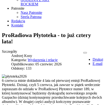
ROCKIEM
Patronite
Nasz Patronite
Strefa Patrona
Redakcja
Kontakt
ProRadiowa Płytoteka - to już cztery
lata!
Szczegóły
Andrzej Kusy
Drukuj
Kategoria:
Wydarzenia i relacje
E-mail
Opublikowano: 05 czerwiec 2026
Odsłony: 133
6 czerwca minie dokładnie 4 lata od pierwszej emisji ProRadiowej
Płytoteki. Dzisiaj, czyli 5 czerwca, jak zawsze w piątek serdecznie
zapraszam do udziału w ProRadiowej Płytotece numer 189, w
której kontynuować będziemy dyskografię norweskiego zespołu
Gazpacho (dzisiaj kontynuujemy przesłuchiwanie kolejnych dwóch
albumów). W drugiej części audycji kończymy poznawanie