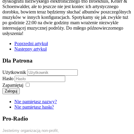
dyskografii niezwykłego elektronicznego trio Broekhuis, Keller &
Schoenwalder, ale to jeszcze nie jest koniec ich artystycznego
dorobku, bowiem teraz będziemy słuchać albumów poszczególnych
muzyków w innych konfiguracjach. Spotykamy się jak zwykle tuż
po godzinie 22:00 na dwie godziny mam wrażenie niezwykle
interesującej muzycznej podróży. Do miłego późnowieczornego
usłyszenia!
Poprzedni artykuł
Następny artykuł
Dla Patrona
Użytkownik
Hasło
Zapamiętaj
Zaloguj
Nie pamiętasz nazwy?
Nie pamiętasz hasła?
Pro-Radio
Jesteśmy organizacją non-profit,