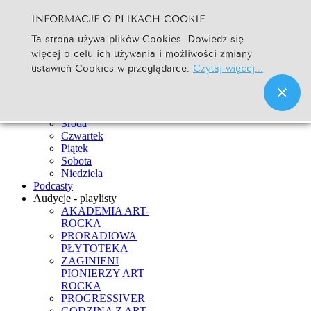
INFORMACJE O PLIKACH COOKIE
Szukaj...
Ta strona używa plików Cookies. Dowiedz się
Go
więcej o celu ich używania i możliwości zmiany
Strona Główna
ustawień Cookies w przeglądarce.
Czytaj więcej...
Newsy
Ramówka
Poniedziałek
Wtorek
Środa
Czwartek
Piątek
Sobota
Niedziela
Podcasty
Audycje - playlisty
AKADEMIA ART-
ROCKA
PRORADIOWA
PŁYTOTEKA
ZAGINIENI
PIONIERZY ART
ROCKA
PROGRESSIVER
GODZINA Z ART