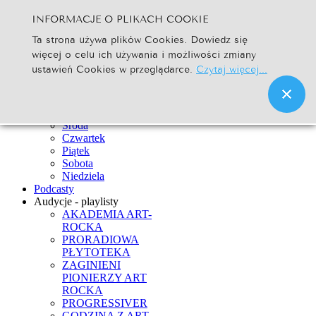
INFORMACJE O PLIKACH COOKIE
Szukaj...
Ta strona używa plików Cookies. Dowiedz się
Go
więcej o celu ich używania i możliwości zmiany
Strona Główna
ustawień Cookies w przeglądarce.
Czytaj więcej...
Newsy
Ramówka
Poniedziałek
Wtorek
Środa
Czwartek
Piątek
Sobota
Niedziela
Podcasty
Audycje - playlisty
AKADEMIA ART-
ROCKA
PRORADIOWA
PŁYTOTEKA
ZAGINIENI
PIONIERZY ART
ROCKA
PROGRESSIVER
GODZINA Z ART