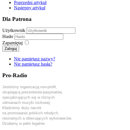
Poprzedni artykuł
Następny artykuł
Dla Patrona
Użytkownik
Hasło
Zapamiętaj
Zaloguj
Nie pamiętasz nazwy?
Nie pamiętasz hasła?
Pro-Radio
Jesteśmy organizacją non-profit,
skupiającą prezenterów-pasjonatów,
specjalizujących się w różnych
odmianach muzyki rockowej.
Kładziemy duży nacisk
na promowanie polskich młodych,
nieznanych a obiecujących wykonawców.
Działamy w pełni legalnie.