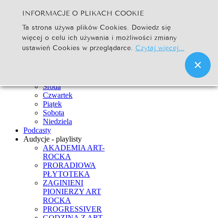
INFORMACJE O PLIKACH COOKIE
Szukaj...
Ta strona używa plików Cookies. Dowiedz się
Go
więcej o celu ich używania i możliwości zmiany
Strona Główna
ustawień Cookies w przeglądarce.
Czytaj więcej...
Newsy
Ramówka
Poniedziałek
Wtorek
Środa
Czwartek
Piątek
Sobota
Niedziela
Podcasty
Audycje - playlisty
AKADEMIA ART-
ROCKA
PRORADIOWA
PŁYTOTEKA
ZAGINIENI
PIONIERZY ART
ROCKA
PROGRESSIVER
GODZINA Z ART