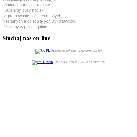
odmianach muzyki rockowej.
Kładziemy duży nacisk
na promowanie polskich młodych,
nieznanych a obiecujących wykonawców.
Działamy w pełni legalnie.
Słuchaj nas on-line
(player lokalny w nowym oknie)
(odtwarzanie na stronie TUNE IN)