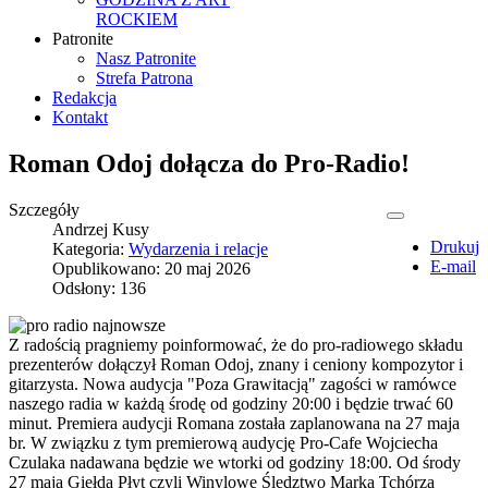
ROCKIEM
Patronite
Nasz Patronite
Strefa Patrona
Redakcja
Kontakt
Roman Odoj dołącza do Pro-Radio!
Szczegóły
Andrzej Kusy
Drukuj
Kategoria:
Wydarzenia i relacje
E-mail
Opublikowano: 20 maj 2026
Odsłony: 136
Z radością pragniemy poinformować, że do pro-radiowego składu
prezenterów dołączył Roman Odoj, znany i ceniony kompozytor i
gitarzysta. Nowa audycja "Poza Grawitacją" zagości w ramówce
naszego radia w każdą środę od godziny 20:00 i będzie trwać 60
minut. Premiera audycji Romana została zaplanowana na 27 maja
br. W związku z tym premierową audycję Pro-Cafe Wojciecha
Czulaka nadawana będzie we wtorki od godziny 18:00. Od środy
27 maja Giełda Płyt czyli Winylowe Śledztwo Marka Tchórza